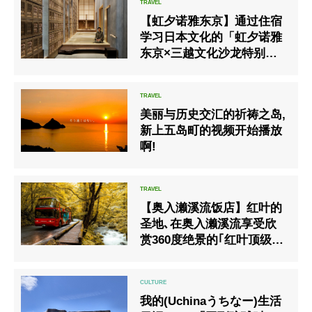
【虹夕诺雅东京】通过住宿
学习日本文化的「虹夕诺雅
东京×三越文化沙龙特别企
画」
美丽与历史交汇的祈祷之岛,
新上五岛町的视频开始播放
啊!
【奥入濑溪流饭店】红叶的
圣地､在奥入濑溪流享受欣
赏360度绝景的｢红叶顶级敞
篷巴士行程｣即将实施
我的(Uchinaうちなー)生活