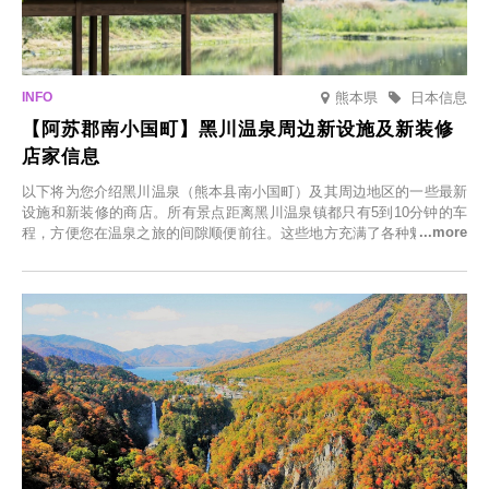
熊本県
日本信息
【阿苏郡南小国町】黑川温泉周边新设施及新装修
店家信息
以下将为您介绍黑川温泉（熊本县南小国町）及其周边地区的一些最新
设施和新装修的商店。所有景点距离黑川温泉镇都只有5到10分钟的车
程，方便您在温泉之旅的间隙顺便前往。这些地方充满了各种魅力，包
括由老字号旅馆新开的店、掩映在葱郁乡村中的咖啡馆，以及使用当地
食材的餐厅。让您体验黑川温泉的全新乐趣。