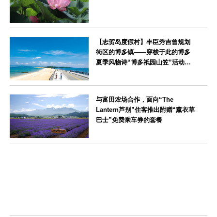
神奈川県
【志贺岛度假村】丰臣秀吉曾规划
街区的博多镇——穿梭于此的博多
夏季风物诗“博多祇园山笠”活动期
间，儿童住宿费全免
福岡県
与富田农场合作，面向“The
Lantern芦别”住客推出附赠“薰衣草
巴士”免费乘车券的套餐
北海道