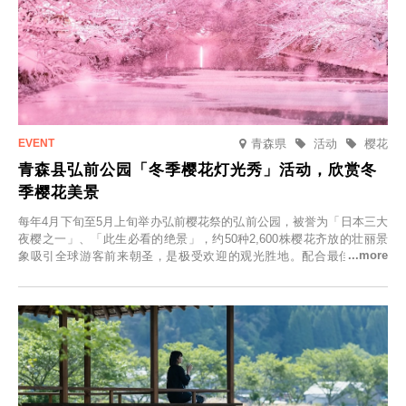
青森県
活动
樱花
青森县弘前公园「冬季樱花灯光秀」活动，欣赏冬
季樱花美景
每年4月下旬至5月上旬举办弘前樱花祭的弘前公园，被誉为「日本三大
夜樱之一」、「此生必看的绝景」，约50种2,600株樱花齐放的壮丽景
象吸引全球游客前来朝圣，是极受欢迎的观光胜地。配合最佳观雪时
节，将於2025年12月1日（周一）至2026年2月28日（周六）期间举办
「冬季樱花灯光秀」。