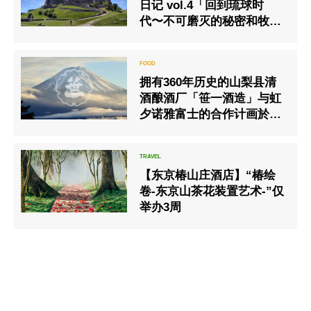
日记 vol.4「回到琉球时
代〜不可磨灭的秘密和牧师
Noro，前编〜」
拥有360年历史的山梨县清
酒酿酒厂「笹一酒造」与虹
夕诺雅富士的合作计画於
2023年再次举办。
【东京椿山庄酒店】“椿绘
卷-东京山茶花装置艺术-”仅
举办3周