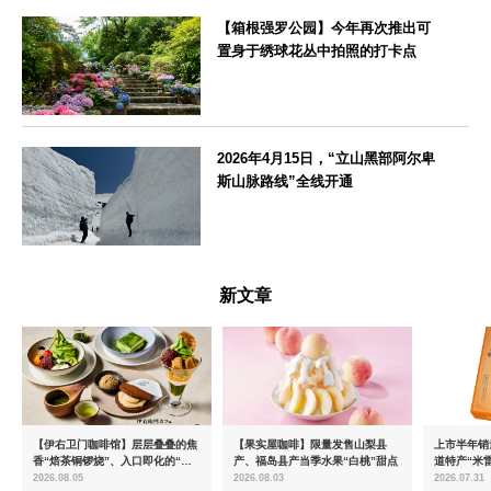
【箱根强罗公园】今年再次推出可
置身于绣球花丛中拍照的打卡点
神奈川県
2026年4月15日，“立山黑部阿尔卑
斯山脉路线”全线开通
富山県
新文章
【伊右卫门咖啡馆】层层叠叠的焦
【果实屋咖啡】限量发售山梨县
上市半年销量
香“焙茶铜锣烧”、入口即化的“宇
产、福岛县产当季水果“白桃”甜点
道特产“米
治抹茶提拉米苏”全新登场
出首款夏季
2026.08.05
2026.08.03
2026.07.31