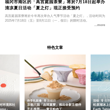
福冈市南区的「高宫庭园茶寮」将於7月18日起举办
清凉夏日活动「夏之灯」现正接受预约
高宫庭园茶寮将於今年再次举办人气季节活动「夏之灯」，活动时间为
2025年7月18日（五）至8月11日（一，假日）的限时活动。
特色文章
伴手礼
饮食
京都府
活动
長
对环境和社
京都只园「吉祥菓寮」推出全新京都伴
松原湖冰上美
emo」
手礼推荐——黄豆粉布丁
Earth Ta