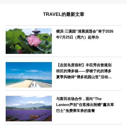
TRAVEL的最新文章
横滨·三溪园“清晨观莲会”将于2026
年7月25日（周六）起举办
神奈川県
【志贺岛度假村】丰臣秀吉曾规划
街区的博多镇——穿梭于此的博多
夏季风物诗“博多祇园山笠”活动期
间，儿童住宿费全免
福岡県
与富田农场合作，面向“The
Lantern芦别”住客推出附赠“薰衣草
巴士”免费乘车券的套餐
北海道