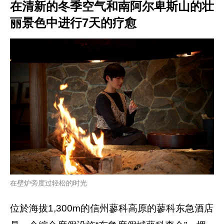
在清新的冬季空气和南阿尔卑斯山的壮
丽景色中进行7天的疗愈
在壁炉旁度过轻松的时光
位於海拔1,300m的信州蓼科高原的蓼科东急酒店