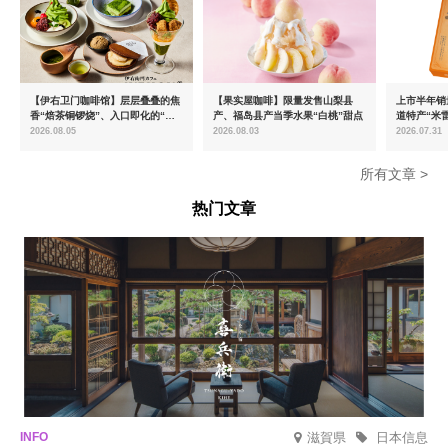
【伊右卫门咖啡馆】层层叠叠的焦
【果实屋咖啡】限量发售山梨县
上市半年销量
香“焙茶铜锣烧”、入口即化的“宇
产、福岛县产当季水果“白桃”甜点
道特产“米
治抹茶提拉米苏”全新登场
出首款夏季
2026.08.05
2026.08.03
2026.07.31
所有文章 >
热门文章
滋賀県
日本信息