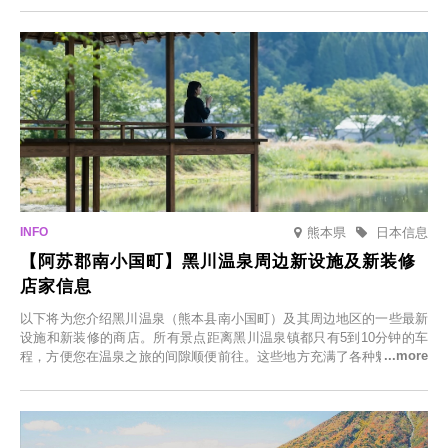
「冬季樱花灯光秀」。
熊本県
日本信息
【阿苏郡南小国町】黑川温泉周边新设施及新装修
店家信息
以下将为您介绍黑川温泉（熊本县南小国町）及其周边地区的一些最新
设施和新装修的商店。所有景点距离黑川温泉镇都只有5到10分钟的车
程，方便您在温泉之旅的间隙顺便前往。这些地方充满了各种魅力，包
括由老字号旅馆新开的店、掩映在葱郁乡村中的咖啡馆，以及使用当地
食材的餐厅。让您体验黑川温泉的全新乐趣。