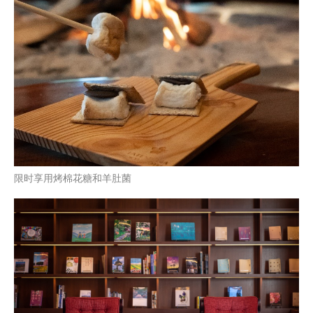
限时享用烤棉花糖和羊肚菌