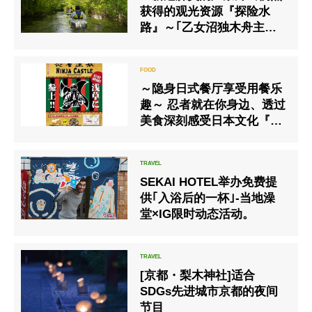
获得的观光资源『探险水
路』～｢乙女沼独木舟主题
乐园｣於6月8日(一)开幕｜针
对福岛现在住的小孩家族们
提供免费开放
～隐身日式餐厅享受用餐乐
趣～ 忍者就在你身边、透过
美食深刻感受日本文化『居
酒屋 忍者餐厅』
SEKAI HOTEL举办免费提
供｢入浴后的一杯｣-当地澡
堂×IG限时动态活动。
[京都・梨木神社]适合
SDGs先进城市京都的夜间
节目