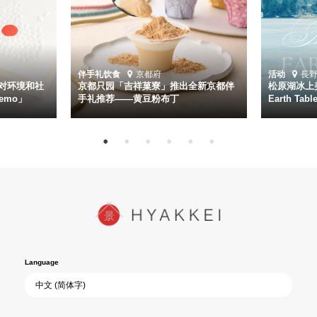
伴手礼
饮食
京都府
活动
長
对环境和社
京都只园「吉祥菓寮」推出全新京都伴
松原湖冰上美
emo」
手礼推荐——黄豆粉布丁
Earth Ta
Language