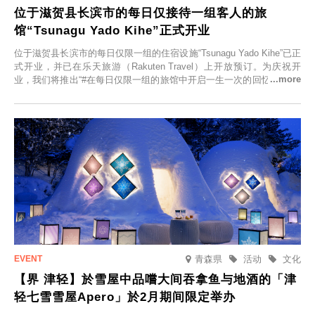
位于滋贺县长滨市的每日仅接待一组客人的旅
馆“Tsunagu Yado Kihe”正式开业
位于滋贺县长滨市的每日仅限一组的住宿设施“Tsunagu Yado Kihe”已正
式开业，并已在乐天旅游（Rakuten Travel）上开放预订。为庆祝开
业，我们将推出“#在每日仅限一组的旅馆中开启一生一次的回忆之旅”活
动，赠送一晚两日的免费住宿。正因为是每日仅限一组的旅馆，您才能
在此与重要之人共度一段难忘的特别时光。
青森県
活动
文化
【界 津轻】於雪屋中品嚐大间吞拿鱼与地酒的「津
轻七雪雪屋Apero」於2月期间限定举办