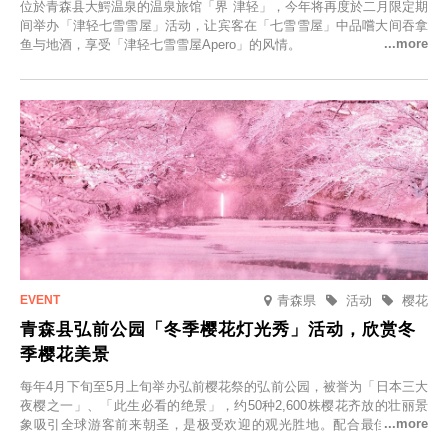
位於青森县大鰐温泉的温泉旅馆「界 津轻」，今年将再度於二月限定期
间举办「津轻七雪雪屋」活动，让宾客在「七雪雪屋」中品嚐大间吞拿
鱼与地酒，享受「津轻七雪雪屋Apero」的风情。
青森県
活动
樱花
青森县弘前公园「冬季樱花灯光秀」活动，欣赏冬
季樱花美景
每年4月下旬至5月上旬举办弘前樱花祭的弘前公园，被誉为「日本三大
夜樱之一」、「此生必看的绝景」，约50种2,600株樱花齐放的壮丽景
象吸引全球游客前来朝圣，是极受欢迎的观光胜地。配合最佳观雪时
节，将於2025年12月1日（周一）至2026年2月28日（周六）期间举办