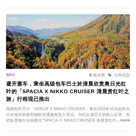
括由老字号旅馆新开的店、掩映在葱郁乡村中的咖啡馆，以及使用当地
食材的餐厅。让您体验黑川温泉的全新乐趣。
栃木県
日本信息
避开塞车，乘坐高级包车巴士於清晨欣赏奥日光红
叶的「SPACIA X NIKKO CRUISER 清晨赏红叶之
旅」行程现已推出
高级包车巴士「SPACIA X NIKKO CRUISER」将於2025年10月起作为
日光地区的新型辅助交通服务投入营运。为纪念该巴士的投入运营，东
武拓普旅行社特推出“SPACIA X NIKKO CRUISER 清晨赏红叶之旅”，
并於2025年9月12日起发售。