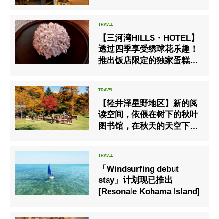
【三河湾HILLS・HOTEL】
透过四季享受绣球花乐趣！
推出饭店限定的独家蛋糕商
品､开始销售
【轻井泽星野地区】新的阅
读空间，依偎在树下的秋叶
图书馆，在秋天的天空下享
受阅读。
「Windsurfing debut
stay」计划现已推出
[Resonale Kohama Island]