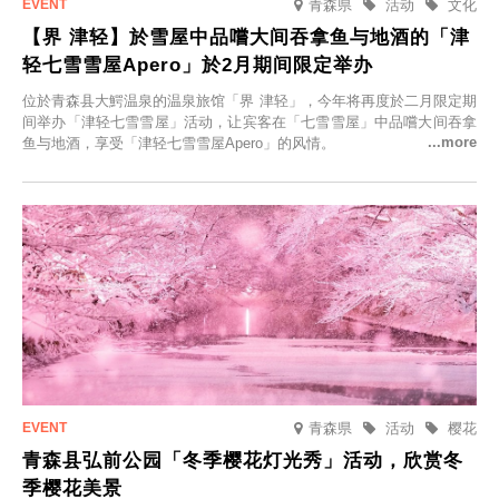
青森県
活动
文化
【界 津轻】於雪屋中品嚐大间吞拿鱼与地酒的「津
轻七雪雪屋Apero」於2月期间限定举办
位於青森县大鰐温泉的温泉旅馆「界 津轻」，今年将再度於二月限定期
间举办「津轻七雪雪屋」活动，让宾客在「七雪雪屋」中品嚐大间吞拿
鱼与地酒，享受「津轻七雪雪屋Apero」的风情。
青森県
活动
樱花
青森县弘前公园「冬季樱花灯光秀」活动，欣赏冬
季樱花美景