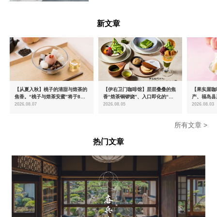
富山県
新文章
【从夏入秋】桃子的清甜与焙茶的
【伊右卫门咖啡馆】层层叠叠的焦
【果实屋咖
焦香。“桃子与焙茶安蜜”将于8月
香“焙茶铜锣烧”、入口即化的“宇
产、福岛县
中旬起限时发售
治抹茶提拉米苏”全新登场
2026.08.07
2026.08.05
2026.08.03
所有文章 >
热门文章