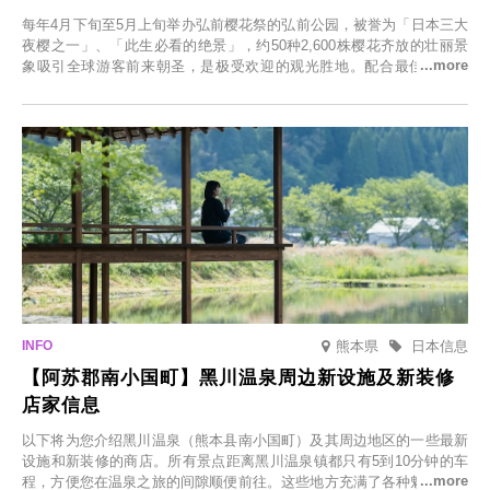
每年4月下旬至5月上旬举办弘前樱花祭的弘前公园，被誉为「日本三大
夜樱之一」、「此生必看的绝景」，约50种2,600株樱花齐放的壮丽景
象吸引全球游客前来朝圣，是极受欢迎的观光胜地。配合最佳观雪时
节，将於2025年12月1日（周一）至2026年2月28日（周六）期间举办
「冬季樱花灯光秀」。
熊本県
日本信息
【阿苏郡南小国町】黑川温泉周边新设施及新装修
店家信息
以下将为您介绍黑川温泉（熊本县南小国町）及其周边地区的一些最新
设施和新装修的商店。所有景点距离黑川温泉镇都只有5到10分钟的车
程，方便您在温泉之旅的间隙顺便前往。这些地方充满了各种魅力，包