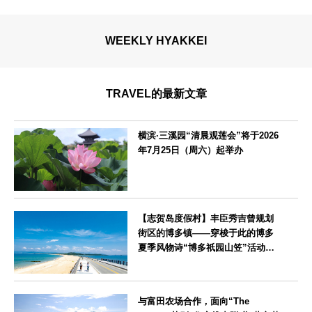
WEEKLY HYAKKEI
TRAVEL的最新文章
横滨·三溪园“清晨观莲会”将于2026
年7月25日（周六）起举办
神奈川県
【志贺岛度假村】丰臣秀吉曾规划
街区的博多镇——穿梭于此的博多
夏季风物诗“博多祇园山笠”活动期
间，儿童住宿费全免
福岡県
与富田农场合作，面向“The