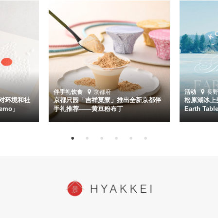
伴手礼
饮食
京都府
活动
長
对环境和社
京都只园「吉祥菓寮」推出全新京都伴
松原湖冰上美
emo」
手礼推荐——黄豆粉布丁
Earth Ta