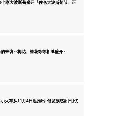
万株七彩大波斯菊盛开『佐仓大波斯菊节』正
春的来访～梅花、椿花等等相继盛开～
小火车从11月4日起推出｢银发族感谢日｣优