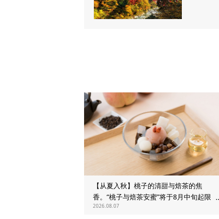
【从夏入秋】桃子的清甜与焙茶的焦
香。“桃子与焙茶安蜜”将于8月中旬起限时
2026.08.07
发售