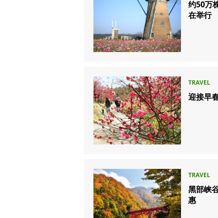
约50
在举行
迎接早
黑部峡谷
惠