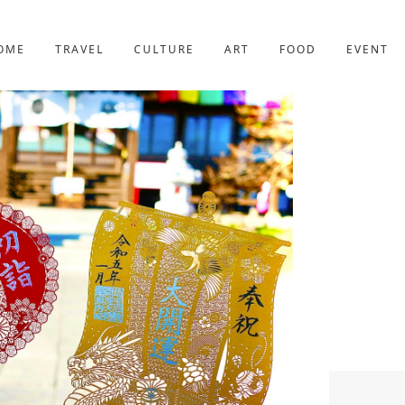
京都
221件
OME
TRAVEL
CULTURE
ART
FOOD
EVENT