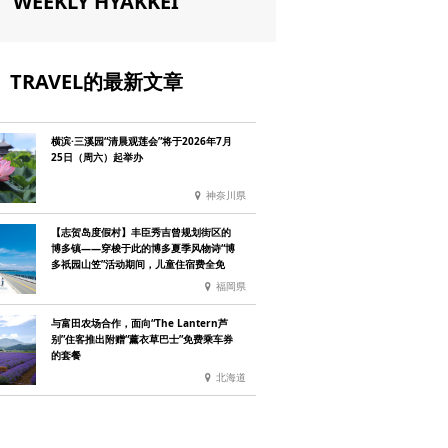
WEEKLY HYAKKEI
TRAVEL的最新文章
横滨·三溪园“清晨观莲会”将于2026年7月
25日（周六）起举办
神奈川県
【志贺岛度假村】丰臣秀吉曾规划街区的
博多镇——穿梭于此的博多夏季风物诗“博
多祇园山笠”活动期间，儿童住宿费全免
福岡県
与富田农场合作，面向“The Lantern芦
别”住客推出附赠“薰衣草巴士”免费乘车券
的套餐
北海道