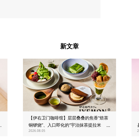
新文章
【伊右卫门咖啡馆】层层叠叠的焦香“焙茶
铜锣烧”、入口即化的“宇治抹茶提拉米
2026.08.05
2
苏”全新登场