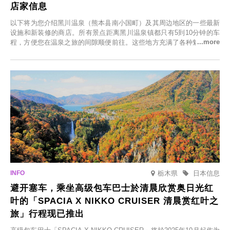
店家信息
以下将为您介绍黑川温泉（熊本县南小国町）及其周边地区的一些最新
设施和新装修的商店。所有景点距离黑川温泉镇都只有5到10分钟的车
程，方便您在温泉之旅的间隙顺便前往。这些地方充满了各种魅力，包
括由老字号旅馆新开的店、掩映在葱郁乡村中的咖啡馆，以及使用当地
食材的餐厅。让您体验黑川温泉的全新乐趣。
栃木県
日本信息
避开塞车，乘坐高级包车巴士於清晨欣赏奥日光红
叶的「SPACIA X NIKKO CRUISER 清晨赏红叶之
旅」行程现已推出