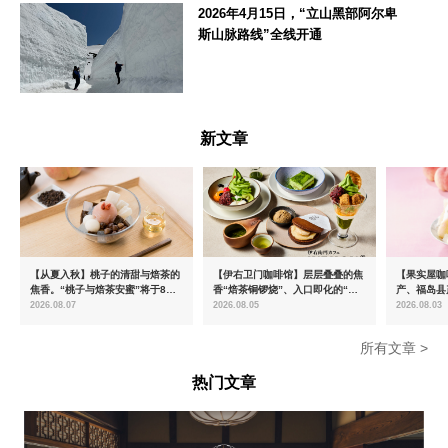
2026年4月15日，“立山黑部阿尔卑
斯山脉路线”全线开通
富山県
新文章
【从夏入秋】桃子的清甜与焙茶的
【伊右卫门咖啡馆】层层叠叠的焦
【果实屋咖
焦香。“桃子与焙茶安蜜”将于8月
香“焙茶铜锣烧”、入口即化的“宇
产、福岛县
中旬起限时发售
治抹茶提拉米苏”全新登场
2026.08.07
2026.08.05
2026.08.03
所有文章 >
热门文章