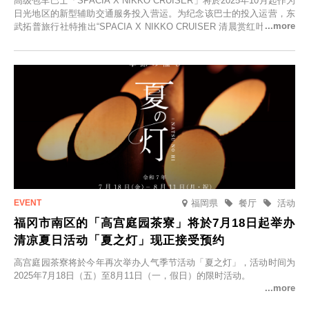
高级包车巴士「SPACIA X NIKKO CRUISER」将於2025年10月起作为
日光地区的新型辅助交通服务投入营运。为纪念该巴士的投入运营，东
武拓普旅行社特推出“SPACIA X NIKKO CRUISER 清晨赏红叶之旅”，
并於2025年9月12日起发售。
福岡県
餐厅
活动
福冈市南区的「高宫庭园茶寮」将於7月18日起举办
清凉夏日活动「夏之灯」现正接受预约
高宫庭园茶寮将於今年再次举办人气季节活动「夏之灯」，活动时间为
2025年7月18日（五）至8月11日（一，假日）的限时活动。