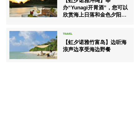
【虹夕诺雅冲绳】举
办“Yunagi开胃酒”，您可以
欣赏海上日落和金色夕阳的
壮丽景色
【虹夕诺雅竹富岛】边听海
浪声边享受海边野餐