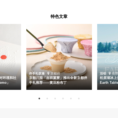
特色文章
伴手礼
饮食
京都府
活动
長
对环境和社
京都只园「吉祥菓寮」推出全新京都伴
松原湖冰上美
emo」
手礼推荐——黄豆粉布丁
Earth Ta