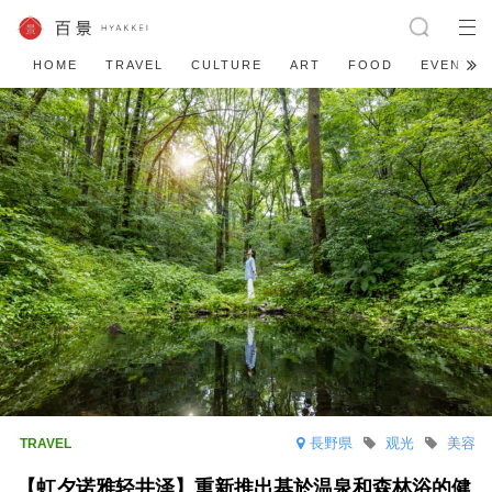
HOME
TRAVEL
CULTURE
ART
FOOD
EVENT
長野県
观光
美容
【虹夕诺雅轻井泽】重新推出基於温泉和森林浴的健