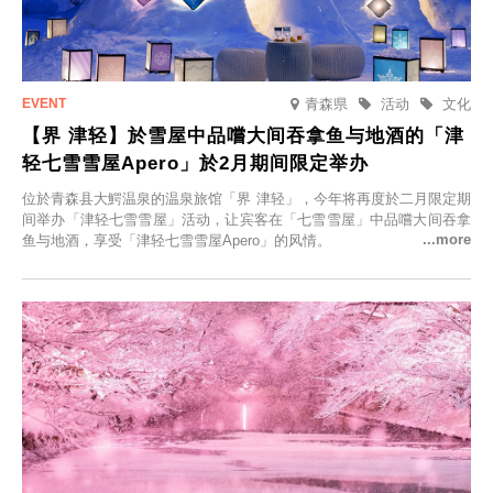
青森県
活动
文化
【界 津轻】於雪屋中品嚐大间吞拿鱼与地酒的「津
轻七雪雪屋Apero」於2月期间限定举办
位於青森县大鰐温泉的温泉旅馆「界 津轻」，今年将再度於二月限定期
间举办「津轻七雪雪屋」活动，让宾客在「七雪雪屋」中品嚐大间吞拿
鱼与地酒，享受「津轻七雪雪屋Apero」的风情。