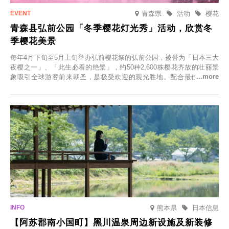
青森県
活动
樱花
青森县弘前公园「冬季樱花灯光秀」活动，欣赏冬
季樱花美景
每年4月下旬至5月上旬举办弘前樱花祭的弘前公园，被誉为「日本三大
夜樱之一」、「此生必看的绝景」，约50种2,600株樱花齐放的壮丽景
象吸引全球游客前来朝圣，是极受欢迎的观光胜地。配合最佳观雪时
节，将於2025年12月1日（周一）至2026年2月28日（周六）期间举办
「冬季樱花灯光秀」。
熊本県
日本信息
【阿苏郡南小国町】黑川温泉周边新设施及新装修