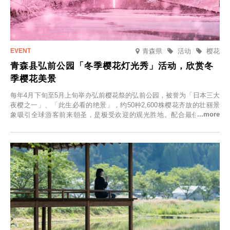
青森県
活动
樱花
青森县弘前公园「冬季樱花灯光秀」活动，欣赏冬
季樱花美景
每年4月下旬至5月上旬举办弘前樱花祭的弘前公园，被誉为「日本三大
夜樱之一」、「此生必看的绝景」，约50种2,600株樱花齐放的壮丽景
象吸引全球游客前来朝圣，是极受欢迎的观光胜地。配合最佳观雪时
节，将於2025年12月1日（周一）至2026年2月28日（周六）期间举办
「冬季樱花灯光秀」。