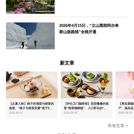
神奈川県
2026年4月15日，“立山黑部阿尔卑
斯山脉路线”全线开通
富山県
新文章
【从夏入秋】桃子的清甜与焙茶的
【伊右卫门咖啡馆】层层叠叠的焦
【果实屋咖
焦香。“桃子与焙茶安蜜”将于8月
香“焙茶铜锣烧”、入口即化的“宇
产、福岛县
中旬起限时发售
治抹茶提拉米苏”全新登场
2026.08.07
2026.08.05
2026.08.03
所有文章 >