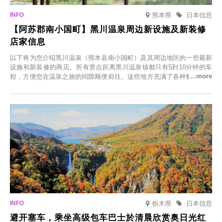
熊本県
日本信息
【阿苏郡南小国町】黑川温泉周边新设施及新装修
店家信息
以下将为您介绍黑川温泉（熊本县南小国町）及其周边地区的一些最新
设施和新装修的商店。所有景点距离黑川温泉镇都只有5到10分钟的车
程，方便您在温泉之旅的间隙顺便前往。这些地方充满了各种魅力，包
括由老字号旅馆新开的店、掩映在葱郁乡村中的咖啡馆，以及使用当地
食材的餐厅。让您体验黑川温泉的全新乐趣。
栃木県
日本信息
避开塞车，乘坐高级包车巴士於清晨欣赏奥日光红