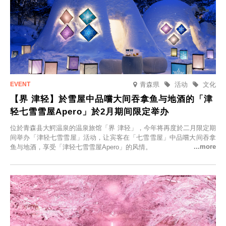
青森県
活动
文化
【界 津轻】於雪屋中品嚐大间吞拿鱼与地酒的「津
轻七雪雪屋Apero」於2月期间限定举办
位於青森县大鰐温泉的温泉旅馆「界 津轻」，今年将再度於二月限定期
间举办「津轻七雪雪屋」活动，让宾客在「七雪雪屋」中品嚐大间吞拿
鱼与地酒，享受「津轻七雪雪屋Apero」的风情。