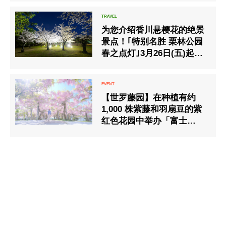
为您介绍香川悬樱花的绝景
景点！｢特别名胜 栗林公园
春之点灯｣3月26日(五)起展
开！！
【世罗藤园】在种植有约
1,000 株紫藤和羽扇豆的紫
红色花园中举办「富士
祭」。