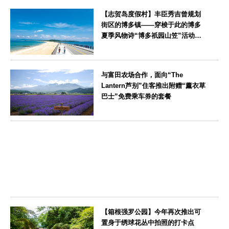
神奈川県
【志贺岛度假村】丰臣秀吉曾规划
街区的博多镇——穿梭于此的博多
夏季风物诗“博多祇园山笠”活动期
间，儿童住宿费全免
福岡県
与富田农场合作，面向“The
Lantern芦别”住客推出附赠“薰衣草
巴士”免费乘车券的套餐
北海道
【箱根强罗公园】今年再次推出可
置身于绣球花丛中拍照的打卡点