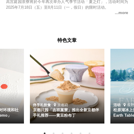
高宫庭园茶寮将於今年再次举办人气季节活动「夏之灯」，活动时间为
2025年7月18日（五）至8月11日（一，假日）的限时活动。
特色文章
伴手礼
饮食
京都府
活动
長
对环境和社
京都只园「吉祥菓寮」推出全新京都伴
松原湖冰上美
emo」
手礼推荐——黄豆粉布丁
Earth Ta