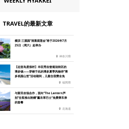
WEEKLY HYAKKEI
TRAVEL的最新文章
横滨·三溪园“清晨观莲会”将于2026年7月
25日（周六）起举办
神奈川県
【志贺岛度假村】丰臣秀吉曾规划街区的
博多镇——穿梭于此的博多夏季风物诗“博
多祇园山笠”活动期间，儿童住宿费全免
福岡県
与富田农场合作，面向“The Lantern芦
别”住客推出附赠“薰衣草巴士”免费乘车券
的套餐
北海道