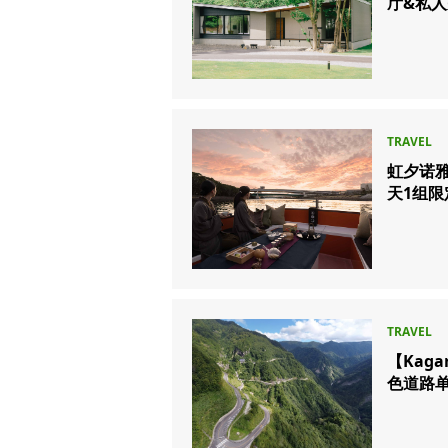
厅&私人
虹夕诺雅
天1组限
【Kag
色道路