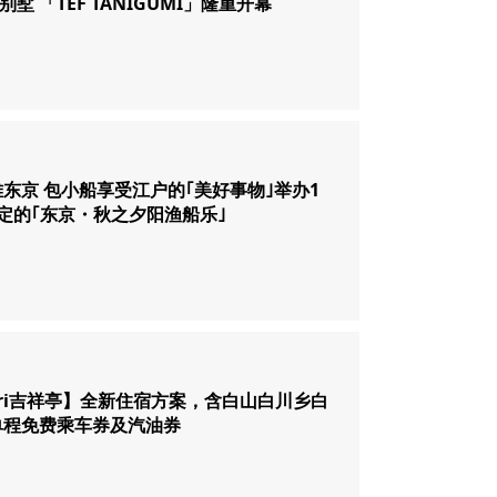
别墅 「TEF TANIGUMI」隆重开幕
东京 包小船享受江户的｢美好事物｣举办1
定的｢东京・秋之夕阳渔船乐｣
ari吉祥亭】全新住宿方案，含白山白川乡白
单程免费乘车券及汽油券