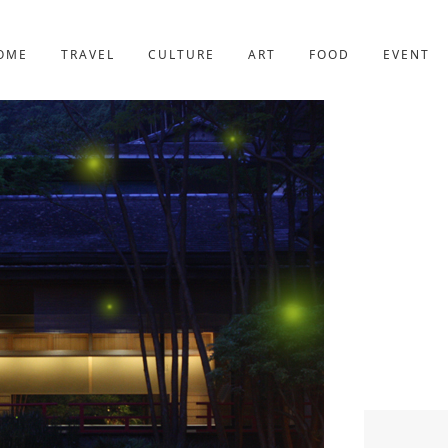
京都
221件
OME
TRAVEL
CULTURE
ART
FOOD
EVENT