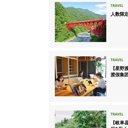
人数限
【星野
渡假集
【岐阜