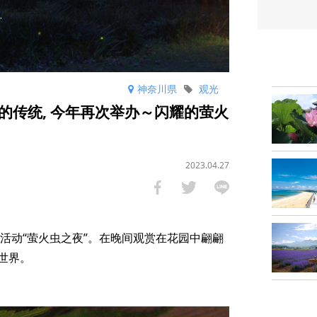
神奈川県
观光
的传统, 今年再次举办～闪耀的萤火
2023.04.27
夏活动“萤火虫之夜”。在晚间观赏在花园中翩翩
世界。