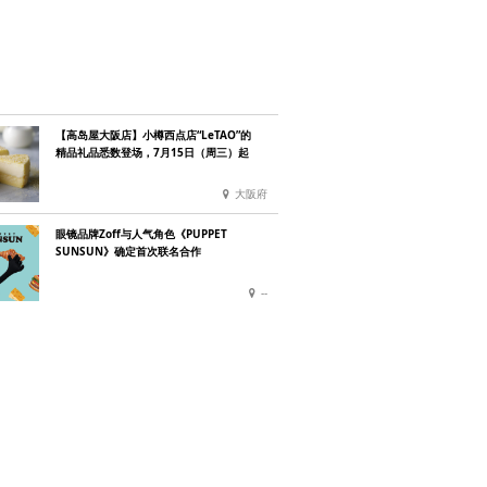
【高岛屋大阪店】小樽西点店“LeTAO”的
精品礼品悉数登场，7月15日（周三）起
大阪府
眼镜品牌Zoff与人气角色《PUPPET
SUNSUN》确定首次联名合作
--