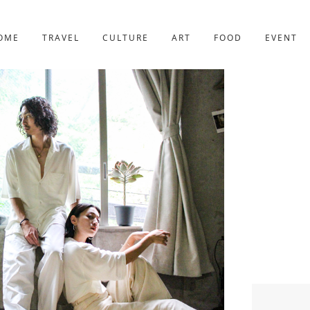
京都
221件
OME
TRAVEL
CULTURE
ART
FOOD
EVENT