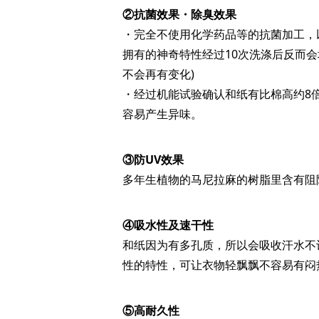
②抗菌效果・除臭效果
・完全不使用化学药品等的抗菌加工，
拥有的神奇特性经过10次洗涤后反而
不会再有变化)
・经过机能试验确认和纸有比棉高约8
容易产生异味。
③防UV效果
多年生植物的马尼拉麻的树脂里含有阻隔
④吸水性及速干性
和纸因为有多孔质，所以会吸收汗水不
性的特性，可让衣物轻飘飘不容易有闷
⑤高耐久性