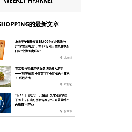
WEEKLY HYAKKEI
SHOPPING的最新文章
上市半年销量突破15,000个的北海道特
产“米雷三明治”，将于8月推出首款夏季新
口味“北海道蜜瓜味”
北海道
将京都·宇治抹茶的深邃风味融入泡芙
——“帕蒂斯里·洛甘舍”的“洛甘泡芙＜抹茶
＞”现已发售
京都府
7月18日（周六），通往日光东照宫的主
干道上，日式可丽饼专卖店“日光茶屋塔巴
内诺西”将开业
栃木県