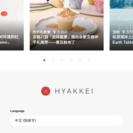
伴手礼
饮食
京都府
活动
長
对环境和社
京都只园「吉祥菓寮」推出全新京都伴
松原湖冰上美
emo」
手礼推荐——黄豆粉布丁
Earth Ta
Language