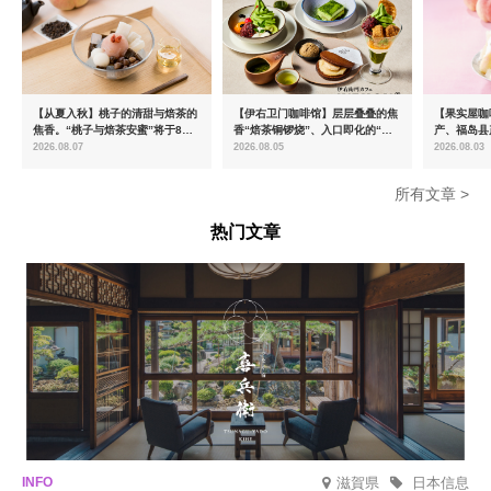
【从夏入秋】桃子的清甜与焙茶的
【伊右卫门咖啡馆】层层叠叠的焦
【果实屋咖
焦香。“桃子与焙茶安蜜”将于8月
香“焙茶铜锣烧”、入口即化的“宇
产、福岛县
中旬起限时发售
治抹茶提拉米苏”全新登场
2026.08.07
2026.08.05
2026.08.03
所有文章 >
热门文章
滋賀県
日本信息