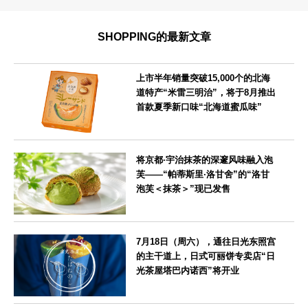
SHOPPING的最新文章
上市半年销量突破15,000个的北海
道特产“米雷三明治”，将于8月推出
首款夏季新口味“北海道蜜瓜味”
北海道
将京都·宇治抹茶的深邃风味融入泡
芙——“帕蒂斯里·洛甘舍”的“洛甘
泡芙＜抹茶＞”现已发售
京都府
7月18日（周六），通往日光东照宫
的主干道上，日式可丽饼专卖店“日
光茶屋塔巴内诺西”将开业