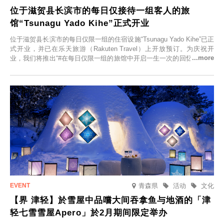
位于滋贺县长滨市的每日仅接待一组客人的旅
馆“Tsunagu Yado Kihe”正式开业
位于滋贺县长滨市的每日仅限一组的住宿设施“Tsunagu Yado Kihe”已正
式开业，并已在乐天旅游（Rakuten Travel）上开放预订。为庆祝开
业，我们将推出“#在每日仅限一组的旅馆中开启一生一次的回忆之旅”活
动，赠送一晚两日的免费住宿。正因为是每日仅限一组的旅馆，您才能
在此与重要之人共度一段难忘的特别时光。
青森県
活动
文化
【界 津轻】於雪屋中品嚐大间吞拿鱼与地酒的「津
轻七雪雪屋Apero」於2月期间限定举办