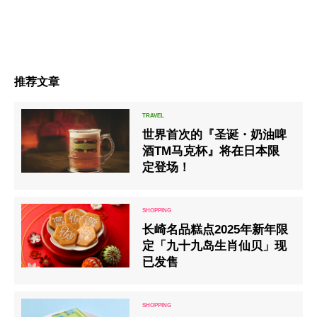
推荐文章
世界首次的『圣诞・奶油啤
酒TM马克杯』将在日本限
定登场！
长崎名品糕点2025年新年限
定「九十九岛生肖仙贝」现
已发售