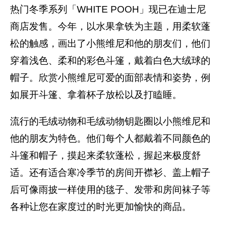
热门冬季系列「WHITE POOH」现已在迪士尼
商店发售。今年，以水果拿铁为主题，用柔软蓬
松的触感，画出了小熊维尼和他的朋友们，他们
穿着浅色、柔和的彩色斗篷，戴着白色大绒球的
帽子。欣赏小熊维尼可爱的面部表情和姿势，例
如展开斗篷、拿着杯子放松以及打瞌睡。
流行的毛绒动物和毛绒动物钥匙圈以小熊维尼和
他的朋友为特色。他们每个人都戴着不同颜色的
斗篷和帽子，摸起来柔软蓬松，握起来极度舒
适。还有适合寒冷季节的房间开襟衫、盖上帽子
后可像雨披一样使用的毯子、发带和房间袜子等
各种让您在家度过的时光更加愉快的商品。