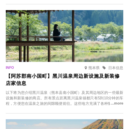
「冬季樱花灯光秀」。
熊本県
日本信息
【阿苏郡南小国町】黑川温泉周边新设施及新装修
店家信息
以下将为您介绍黑川温泉（熊本县南小国町）及其周边地区的一些最新
设施和新装修的商店。所有景点距离黑川温泉镇都只有5到10分钟的车
程，方便您在温泉之旅的间隙顺便前往。这些地方充满了各种魅力，包
括由老字号旅馆新开的店、掩映在葱郁乡村中的咖啡馆，以及使用当地
食材的餐厅。让您体验黑川温泉的全新乐趣。