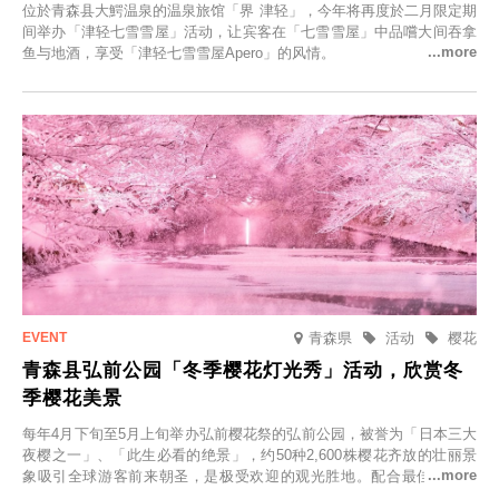
位於青森县大鰐温泉的温泉旅馆「界 津轻」，今年将再度於二月限定期
间举办「津轻七雪雪屋」活动，让宾客在「七雪雪屋」中品嚐大间吞拿
鱼与地酒，享受「津轻七雪雪屋Apero」的风情。
青森県
活动
樱花
青森县弘前公园「冬季樱花灯光秀」活动，欣赏冬
季樱花美景
每年4月下旬至5月上旬举办弘前樱花祭的弘前公园，被誉为「日本三大
夜樱之一」、「此生必看的绝景」，约50种2,600株樱花齐放的壮丽景
象吸引全球游客前来朝圣，是极受欢迎的观光胜地。配合最佳观雪时
节，将於2025年12月1日（周一）至2026年2月28日（周六）期间举办