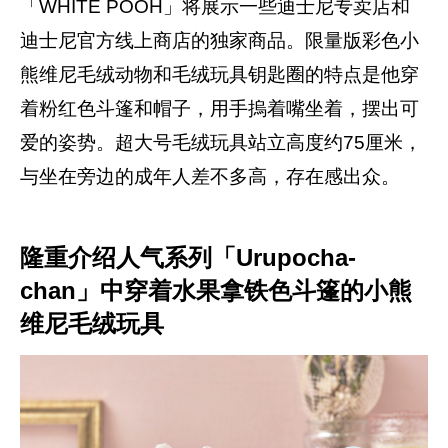
「WHITE POOH」将展示一些迪士尼专卖店和
迪士尼官方线上商店的独家商品。限量版彩色小
熊维尼毛绒动物和毛绒玩具钥匙圈的特点是他穿
着粉红色斗篷和帽子，用手摀着嘴坐着，摆出可
爱的姿势。超大号毛绒玩具站立高度约75厘米，
与坐在旁边的成年人差不多高，存在感出众。
隆重介绍人气系列「Urupocha-
chan」中穿着水果拿铁色斗篷的小熊
维尼毛绒玩具