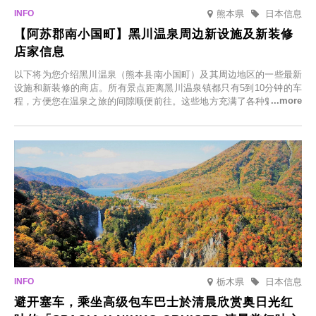
熊本県
日本信息
【阿苏郡南小国町】黑川温泉周边新设施及新装修
店家信息
以下将为您介绍黑川温泉（熊本县南小国町）及其周边地区的一些最新
设施和新装修的商店。所有景点距离黑川温泉镇都只有5到10分钟的车
程，方便您在温泉之旅的间隙顺便前往。这些地方充满了各种魅力，包
括由老字号旅馆新开的店、掩映在葱郁乡村中的咖啡馆，以及使用当地
食材的餐厅。让您体验黑川温泉的全新乐趣。
栃木県
日本信息
避开塞车，乘坐高级包车巴士於清晨欣赏奥日光红