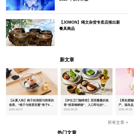
京都府
【JOMON】绳文杂货专卖店推出新
餐具商品
新潟県
新文章
【从夏入秋】桃子的清甜与焙茶的
【伊右卫门咖啡馆】层层叠叠的焦
【果实屋咖
焦香。“桃子与焙茶安蜜”将于8月
香“焙茶铜锣烧”、入口即化的“宇
产、福岛县
中旬起限时发售
治抹茶提拉米苏”全新登场
2026.08.07
2026.08.05
2026.08.03
所有文章 >
热门文章