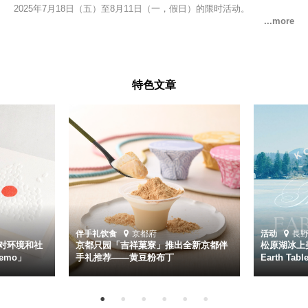
2025年7月18日（五）至8月11日（一，假日）的限时活动。
特色文章
伴手礼
饮食
京都府
活动
長
对环境和社
京都只园「吉祥菓寮」推出全新京都伴
松原湖冰上美
emo」
手礼推荐——黄豆粉布丁
Earth Ta