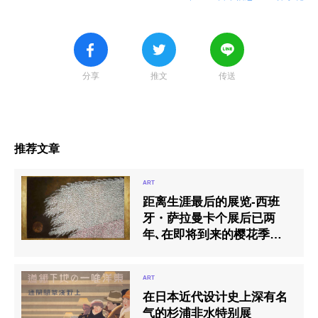
分享
推文
传送
推荐文章
距离生涯最后的展览-西班
牙・萨拉曼卡个展后已两
年､在即将到来的樱花季节､
举办日本画家 加藤弘光的个
展
在日本近代设计史上深有名
气的杉浦非水特别展