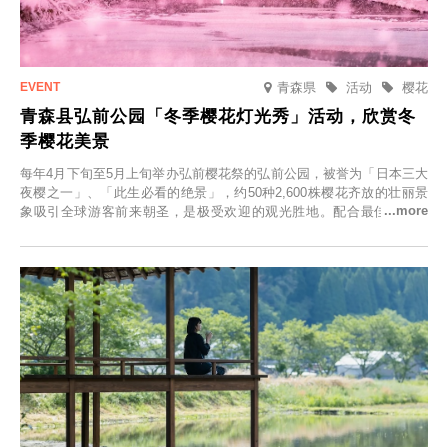
青森県
活动
樱花
青森县弘前公园「冬季樱花灯光秀」活动，欣赏冬
季樱花美景
每年4月下旬至5月上旬举办弘前樱花祭的弘前公园，被誉为「日本三大
夜樱之一」、「此生必看的绝景」，约50种2,600株樱花齐放的壮丽景
象吸引全球游客前来朝圣，是极受欢迎的观光胜地。配合最佳观雪时
节，将於2025年12月1日（周一）至2026年2月28日（周六）期间举办
「冬季樱花灯光秀」。