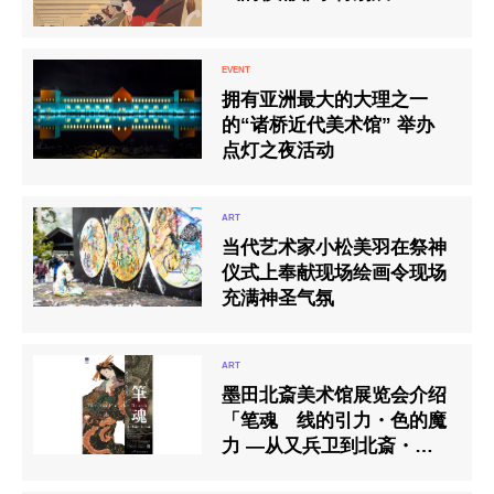
拥有亚洲最大的大理之一
的“诸桥近代美术馆” 举办
点灯之夜活动
当代艺术家小松美羽在祭神
仪式上奉献现场绘画令现场
充满神圣气氛
墨田北斎美术馆展览会介绍
「笔魂 线的引力・色的魔
力 ―从又兵卫到北斎・国芳
―」