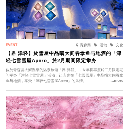
青森県
活动
文化
【界 津轻】於雪屋中品嚐大间吞拿鱼与地酒的「津
轻七雪雪屋Apero」於2月期间限定举办
位於青森县大鰐温泉的温泉旅馆「界 津轻」，今年将再度於二月限定期
间举办「津轻七雪雪屋」活动，让宾客在「七雪雪屋」中品嚐大间吞拿
鱼与地酒，享受「津轻七雪雪屋Apero」的风情。