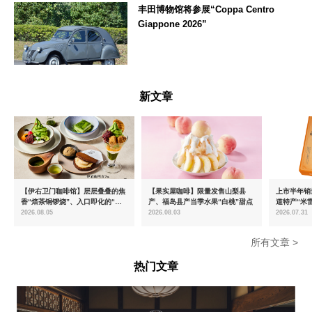
丰田博物馆将参展“Coppa Centro
Giappone 2026”
愛知県
新文章
【伊右卫门咖啡馆】层层叠叠的焦
【果实屋咖啡】限量发售山梨县
上市半年销量
香“焙茶铜锣烧”、入口即化的“宇
产、福岛县产当季水果“白桃”甜点
道特产“米
治抹茶提拉米苏”全新登场
出首款夏季
2026.08.05
2026.08.03
2026.07.31
所有文章 >
热门文章