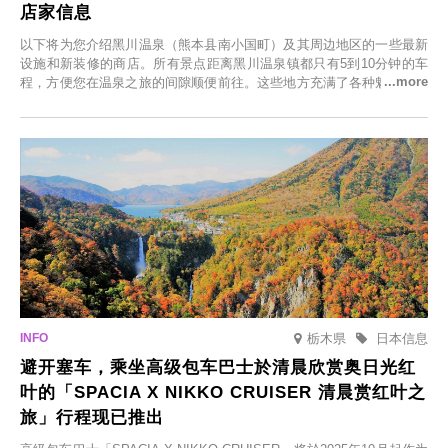
店家信息
以下将为您介绍黑川温泉（熊本县南小国町）及其周边地区的一些最新
设施和新装修的商店。所有景点距离黑川温泉镇都只有5到10分钟的车
程，方便您在温泉之旅的间隙顺便前往。这些地方充满了各种魅力，包
括由老字号旅馆新开的店、掩映在葱郁乡村中的咖啡馆，以及使用当地
食材的餐厅。让您体验黑川温泉的全新乐趣。
栃木県
日本信息
避开塞车，乘坐高级包车巴士於清晨欣赏奥日光红
叶的「SPACIA X NIKKO CRUISER 清晨赏红叶之
旅」行程现已推出