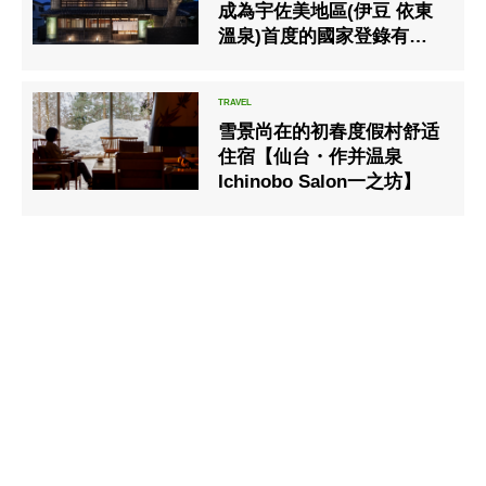
成為宇佐美地區(伊豆 依東
溫泉)首度的國家登錄有形
文化財產,特此實施【紀念優
惠活動】
雪景尚在的初春度假村舒适
住宿【仙台・作并温泉
Ichinobo Salon⼀之坊】