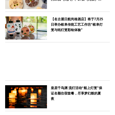
爱知县濑户市举办
愛知県
【名古屋日航尚格酒店】将于7月25
日举办岐阜传统工艺工作坊“岐阜灯
笼与纸灯笼彩绘体验”
愛知県
皇居千鸟渊 流灯活动“船上灯笼”保
证名额住宿套餐，尽享梦幻般的夏
夜
東京都