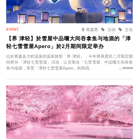
青森県
活动
文化
【界 津轻】於雪屋中品嚐大间吞拿鱼与地酒的「津
轻七雪雪屋Apero」於2月期间限定举办
位於青森县大鰐温泉的温泉旅馆「界 津轻」，今年将再度於二月限定期
间举办「津轻七雪雪屋」活动，让宾客在「七雪雪屋」中品嚐大间吞拿
鱼与地酒，享受「津轻七雪雪屋Apero」的风情。