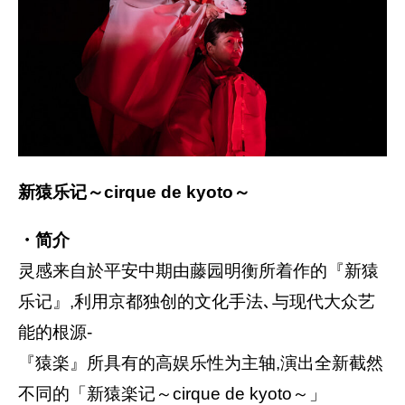
新猿乐记～cirque de kyoto～
・简介
灵感来自於平安中期由藤园明衡所着作的『新猿
乐记』,利用京都独创的文化手法､与现代大众艺
能的根源-
『猿楽』所具有的高娱乐性为主轴,演出全新截然
不同的「新猿楽记～cirque de kyoto～」