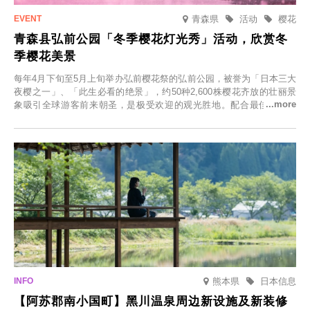
青森県
活动
樱花
青森县弘前公园「冬季樱花灯光秀」活动，欣赏冬
季樱花美景
每年4月下旬至5月上旬举办弘前樱花祭的弘前公园，被誉为「日本三大
夜樱之一」、「此生必看的绝景」，约50种2,600株樱花齐放的壮丽景
象吸引全球游客前来朝圣，是极受欢迎的观光胜地。配合最佳观雪时
节，将於2025年12月1日（周一）至2026年2月28日（周六）期间举办
「冬季樱花灯光秀」。
熊本県
日本信息
【阿苏郡南小国町】黑川温泉周边新设施及新装修