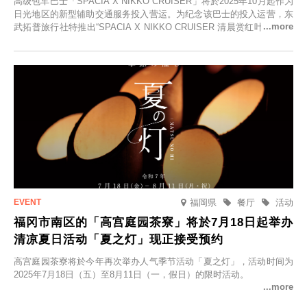
高级包车巴士「SPACIA X NIKKO CRUISER」将於2025年10月起作为
日光地区的新型辅助交通服务投入营运。为纪念该巴士的投入运营，东
武拓普旅行社特推出“SPACIA X NIKKO CRUISER 清晨赏红叶之旅”，
并於2025年9月12日起发售。
福岡県
餐厅
活动
福冈市南区的「高宫庭园茶寮」将於7月18日起举办
清凉夏日活动「夏之灯」现正接受预约
高宫庭园茶寮将於今年再次举办人气季节活动「夏之灯」，活动时间为
2025年7月18日（五）至8月11日（一，假日）的限时活动。