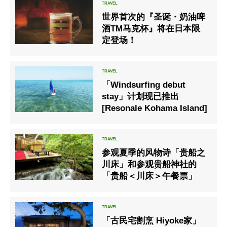
世界首次的『圣诞・奶油啤
酒TM马克杯』将在日本限
定登场！
「Windsurfing debut
stay」计划现已推出
[Resonale Kohama Island]
参观夏季的风物诗「贵船之
川床」和参观贵船神社的
「贵船＜川床＞午餐票」
「古民宅割烹 Hiyoke家」