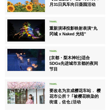
月31日风车向日葵园活动
重新演译投影映射表演“丸
冈城 x Naked 光结”
[京都・梨木神社]适合
SDGs先进城市京都的夜间
节目
要改名为京成樱花车站． 樱
花市公所？ ｢被樱花映染的
街道，佐仓｣活动