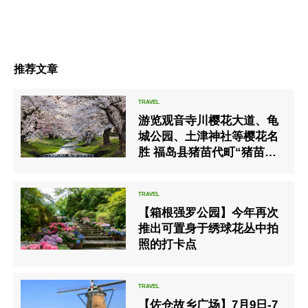
推荐文章
游览观音寺川樱花大道、龟
城公园、土津神社等樱花名
胜 福岛县猪苗代町“猪苗代
樱花观光巴士”将于4月18日
开始运营
【箱根强罗公园】今年再次
推出可置身于绣球花丛中拍
照的打卡点
【佐仓故乡广场】7月9日-7