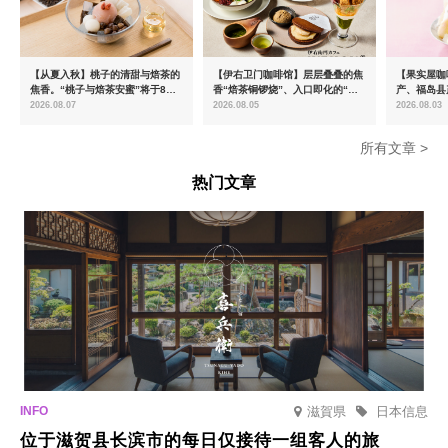
【从夏入秋】桃子的清甜与焙茶的
【伊右卫门咖啡馆】层层叠叠的焦
【果实屋咖
焦香。“桃子与焙茶安蜜”将于8月
香“焙茶铜锣烧”、入口即化的“宇
产、福岛县
中旬起限时发售
治抹茶提拉米苏”全新登场
2026.08.07
2026.08.05
2026.08.03
所有文章 >
热门文章
滋賀県
日本信息
位于滋贺县长滨市的每日仅接待一组客人的旅