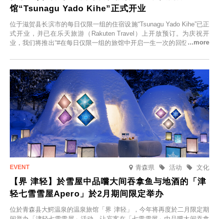
馆“Tsunagu Yado Kihe”正式开业
位于滋贺县长滨市的每日仅限一组的住宿设施“Tsunagu Yado Kihe”已正
式开业，并已在乐天旅游（Rakuten Travel）上开放预订。为庆祝开
业，我们将推出“#在每日仅限一组的旅馆中开启一生一次的回忆之旅”活
动，赠送一晚两日的免费住宿。正因为是每日仅限一组的旅馆，您才能
在此与重要之人共度一段难忘的特别时光。
青森県
活动
文化
【界 津轻】於雪屋中品嚐大间吞拿鱼与地酒的「津
轻七雪雪屋Apero」於2月期间限定举办
位於青森县大鰐温泉的温泉旅馆「界 津轻」，今年将再度於二月限定期
间举办「津轻七雪雪屋」活动，让宾客在「七雪雪屋」中品嚐大间吞拿