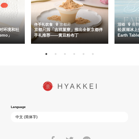
伴手礼
饮食
京都府
活动
長
对环境和社
京都只园「吉祥菓寮」推出全新京都伴
松原湖冰上美
emo」
手礼推荐——黄豆粉布丁
Earth Ta
Language