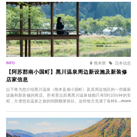
熊本県
日本信息
【阿苏郡南小国町】黑川温泉周边新设施及新装修
店家信息
以下将为您介绍黑川温泉（熊本县南小国町）及其周边地区的一些最新
设施和新装修的商店。所有景点距离黑川温泉镇都只有5到10分钟的车
程，方便您在温泉之旅的间隙顺便前往。这些地方充满了各种魅力，包
括由老字号旅馆新开的店、掩映在葱郁乡村中的咖啡馆，以及使用当地
食材的餐厅。让您体验黑川温泉的全新乐趣。