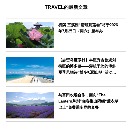
TRAVEL的最新文章
横滨·三溪园“清晨观莲会”将于2026
年7月25日（周六）起举办
神奈川県
【志贺岛度假村】丰臣秀吉曾规划
街区的博多镇——穿梭于此的博多
夏季风物诗“博多祇园山笠”活动期
间，儿童住宿费全免
福岡県
与富田农场合作，面向“The
Lantern芦别”住客推出附赠“薰衣草
巴士”免费乘车券的套餐
北海道