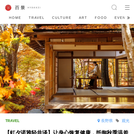
HOME
TRAVEL
CULTURE
ART
FOOD
EVENT
長野県
观光
【虹夕诺雅轻井泽】让身心恢复健康，抵御秋季温差