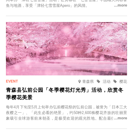
鱼与地酒，享受「津轻七雪雪屋Apero」的风情。
青森県
活动
樱花
青森县弘前公园「冬季樱花灯光秀」活动，欣赏冬
季樱花美景
每年4月下旬至5月上旬举办弘前樱花祭的弘前公园，被誉为「日本三大
夜樱之一」、「此生必看的绝景」，约50种2,600株樱花齐放的壮丽景
象吸引全球游客前来朝圣，是极受欢迎的观光胜地。配合最佳观雪时
节，将於2025年12月1日（周一）至2026年2月28日（周六）期间举办
「冬季樱花灯光秀」。