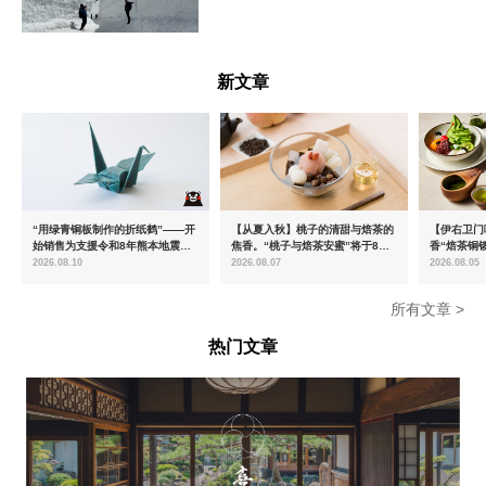
富山県
新文章
“用绿青铜板制作的折纸鹤”——开
【从夏入秋】桃子的清甜与焙茶的
【伊右卫门
始销售为支援令和8年熊本地震而
焦香。“桃子与焙茶安蜜”将于8月
香“焙茶铜
推出的慈善商品
中旬起限时发售
治抹茶提拉
2026.08.10
2026.08.07
2026.08.05
所有文章 >
热门文章