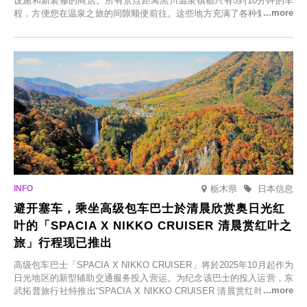
设施和新装修的商店。所有景点距离黑川温泉镇都只有5到10分钟的车
程，方便您在温泉之旅的间隙顺便前往。这些地方充满了各种魅力，包
括由老字号旅馆新开的店、掩映在葱郁乡村中的咖啡馆，以及使用当地
食材的餐厅。让您体验黑川温泉的全新乐趣。
栃木県
日本信息
避开塞车，乘坐高级包车巴士於清晨欣赏奥日光红
叶的「SPACIA X NIKKO CRUISER 清晨赏红叶之
旅」行程现已推出
高级包车巴士「SPACIA X NIKKO CRUISER」将於2025年10月起作为
日光地区的新型辅助交通服务投入营运。为纪念该巴士的投入运营，东
武拓普旅行社特推出“SPACIA X NIKKO CRUISER 清晨赏红叶之旅”，
并於2025年9月12日起发售。