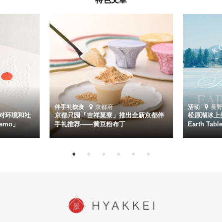
伴手礼
饮食
京都府
活动
長
对环境和社
京都只园「吉祥菓寮」推出全新京都伴
松原湖冰上美
emo」
手礼推荐——黄豆粉布丁
Earth Ta