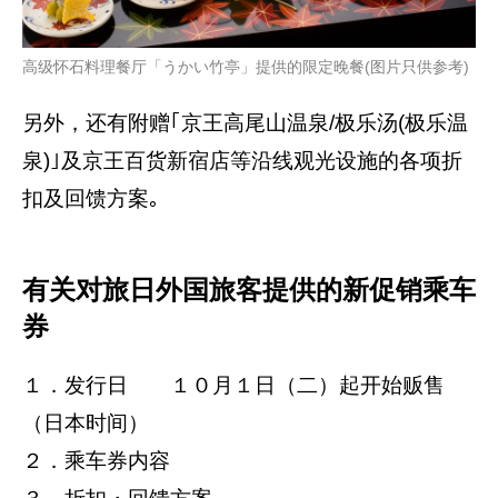
高级怀石料理餐厅「うかい竹亭」提供的限定晚餐(图片只供参考)
另外，还有附赠｢京王高尾山温泉/极乐汤(极乐温
泉)｣及京王百货新宿店等沿线观光设施的各项折
扣及回馈方案｡
有关对旅日外国旅客提供的新促销乘车
券
１．发行日 １０月１日（二）起开始贩售
（日本时间）
２．乘车券内容