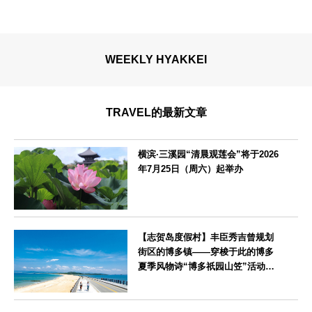
WEEKLY HYAKKEI
TRAVEL的最新文章
横滨·三溪园“清晨观莲会”将于2026
年7月25日（周六）起举办
神奈川県
【志贺岛度假村】丰臣秀吉曾规划
街区的博多镇——穿梭于此的博多
夏季风物诗“博多祇园山笠”活动期
间，儿童住宿费全免
福岡県