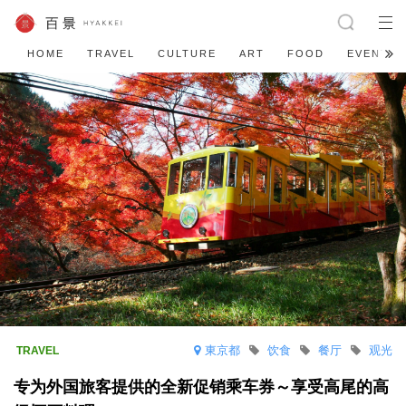
HOME
TRAVEL
CULTURE
ART
FOOD
EVENT
東京都
饮食
餐厅
观光
专为外国旅客提供的全新促销乘车券～享受高尾的高