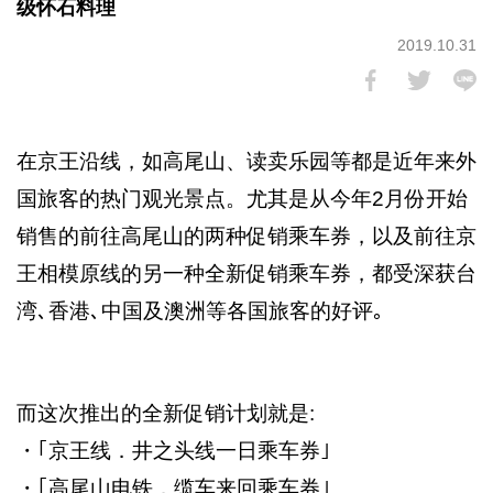
级怀石料理
2019.10.31
在京王沿线，如高尾山、读卖乐园等都是近年来外
国旅客的热门观光景点。尤其是从今年2月份开始
销售的前往高尾山的两种促销乘车券，以及前往京
王相模原线的另一种全新促销乘车券，都受深获台
湾､香港､中国及澳洲等各国旅客的好评｡
而这次推出的全新促销计划就是:
・｢京王线．井之头线一日乘车券｣
・｢高尾山电铁．缆车来回乘车券｣