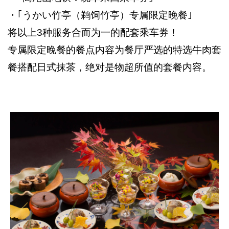
・｢うかい竹亭（鹈饲竹亭）专属限定晚餐｣
将以上3种服务合而为一的配套乘车券！
专属限定晚餐的餐点内容为餐厅严选的特选牛肉套
餐搭配日式抹茶，绝对是物超所值的套餐内容。