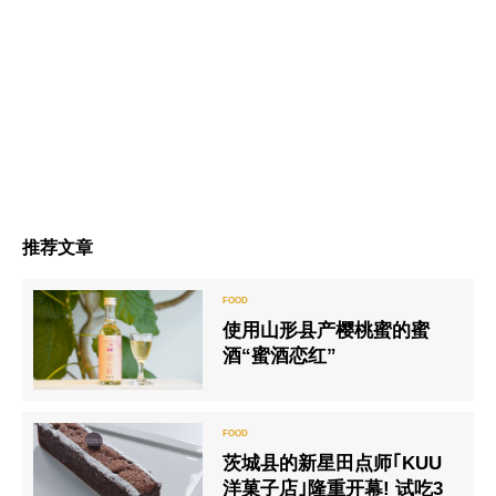
推荐文章
使用山形县产樱桃蜜的蜜
酒“蜜酒恋红”
茨城县的新星田点师｢KUU
洋菓子店｣隆重开幕! 试吃3