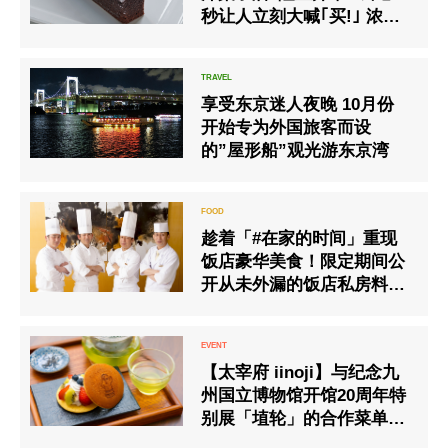
秒让人立刻大喊｢买!｣ 浓厚
却不腻的”巧克力蛋糕”大获
好评
享受东京迷人夜晚 10月份
开始专为外国旅客而设
的”屋形船”观光游东京湾
趁着「#在家的时间」重现
饭店豪华美食！限定期间公
开从未外漏的饭店私房料理
配方！
【太宰府 iinoji】与纪念九
州国立博物馆开馆20周年特
别展「埴轮」的合作菜单将
於1月21日发售