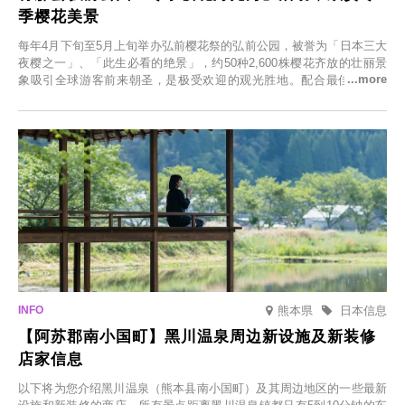
季樱花美景
每年4月下旬至5月上旬举办弘前樱花祭的弘前公园，被誉为「日本三大
夜樱之一」、「此生必看的绝景」，约50种2,600株樱花齐放的壮丽景
象吸引全球游客前来朝圣，是极受欢迎的观光胜地。配合最佳观雪时
节，将於2025年12月1日（周一）至2026年2月28日（周六）期间举办
「冬季樱花灯光秀」。
熊本県
日本信息
【阿苏郡南小国町】黑川温泉周边新设施及新装修
店家信息
以下将为您介绍黑川温泉（熊本县南小国町）及其周边地区的一些最新