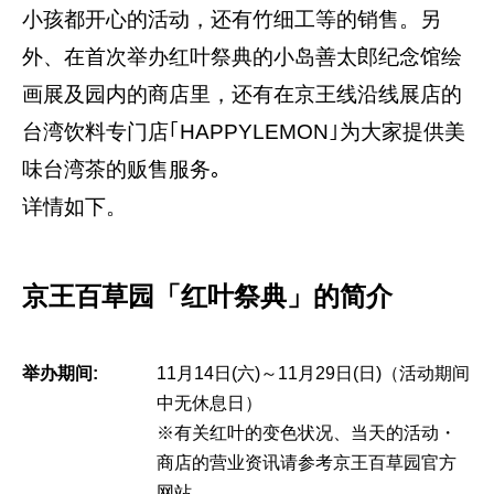
小孩都开心的活动，还有竹细工等的销售。另
外、在首次举办红叶祭典的小岛善太郎纪念馆绘
画展及园内的商店里，还有在京王线沿线展店的
台湾饮料专门店｢HAPPYLEMON｣为大家提供美
味台湾茶的贩售服务｡
详情如下。
京王百草园「红叶祭典」的简介
举办期间:
11月14日(六)～11月29日(日)（活动期间
中无休息日）
※有关红叶的变色状况、当天的活动・
商店的营业资讯请参考京王百草园官方
网站。