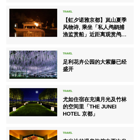
【虹夕诺雅京都】岚山夏季
风物诗, 乘坐「私人鸬鹚捕
渔监赏船」近距离观赏鸬鹚
捕鱼的喧嚣
足利花卉公园的大紫藤已经
盛开
尤如住宿在充满月光及竹林
的空间里「THE JUNEI
HOTEL 京都」