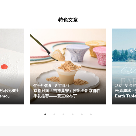
特色文章
伴手礼
饮食
京都府
活动
長
对环境和社
京都只园「吉祥菓寮」推出全新京都伴
松原湖冰上美
emo」
手礼推荐——黄豆粉布丁
Earth Ta