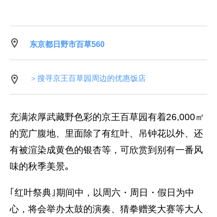
东京都日野市百草560
＞搜寻京王百草园周边的优惠饭店
充满浓厚武藏野色彩的京王百草园有着26,000㎡
的宽广腹地、里面除了有红叶、吊钟花以外、还
有被渲染成黄色的银杏等，可欣赏到别有一番风
味的秋季美景｡
｢红叶祭典｣期间中，以周六・周日・假日为中
心，将会举办太鼓的演奏、猜拳赠奖大赛等大人