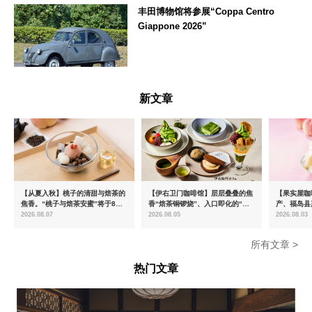
丰田博物馆将参展“Coppa Centro
Giappone 2026”
愛知県
新文章
【从夏入秋】桃子的清甜与焙茶的
【伊右卫门咖啡馆】层层叠叠的焦
【果实屋咖
焦香。“桃子与焙茶安蜜”将于8月
香“焙茶铜锣烧”、入口即化的“宇
产、福岛县
中旬起限时发售
治抹茶提拉米苏”全新登场
2026.08.07
2026.08.05
2026.08.03
所有文章 >
热门文章