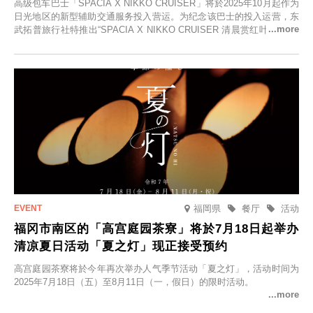
高级包车巴士「SPACIA X NIKKO CRUISER」将於2025年10月起作为
日光地区的新型辅助交通服务投入营运。为纪念该巴士的投入运营，东
武拓普旅行社特推出“SPACIA X NIKKO CRUISER 清晨赏红叶之旅”，
并於2025年9月12日起发售。
福岡県
餐厅
活动
福冈市南区的「高宫庭园茶寮」将於7月18日起举办
清凉夏日活动「夏之灯」现正接受预约
高宫庭园茶寮将於今年再次举办人气季节活动「夏之灯」，活动时间为
2025年7月18日（五）至8月11日（一，假日）的限时活动。