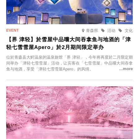
青森県
活动
文化
【界 津轻】於雪屋中品嚐大间吞拿鱼与地酒的「津
轻七雪雪屋Apero」於2月期间限定举办
位於青森县大鰐温泉的温泉旅馆「界 津轻」，今年将再度於二月限定期
间举办「津轻七雪雪屋」活动，让宾客在「七雪雪屋」中品嚐大间吞拿
鱼与地酒，享受「津轻七雪雪屋Apero」的风情。