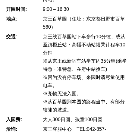
开园时间:
9:00～16:30
地点:
京王百草园（住址：东京都日野市百草
560）
交通:
京王线百草园站下车步行10分锺、或从
圣蹟樱丘站・高幡不动站搭乘计程车10
分钟
※从京王线新宿车站坐车约35分锺(乘坐
特急・准特急、在府中站换车)
※因为没有停车场、来园时请尽量使用
电车。
※宠物无法入园。
※从百草园到本园的路程当中、有部分
较陡的坡道。
入园费:
大人300日圆、孩童100日圆
洽询:
京王客服中心 TEL:042-357-