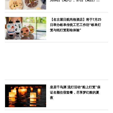
月26日（周六）、27日（周日）在
爱知县濑户市举办
愛知県
【名古屋日航尚格酒店】将于7月25
日举办岐阜传统工艺工作坊“岐阜灯
笼与纸灯笼彩绘体验”
愛知県
皇居千鸟渊 流灯活动“船上灯笼”保
证名额住宿套餐，尽享梦幻般的夏
夜
東京都