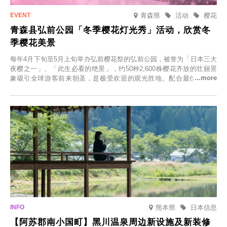
青森県
活动
樱花
青森县弘前公园「冬季樱花灯光秀」活动，欣赏冬
季樱花美景
每年4月下旬至5月上旬举办弘前樱花祭的弘前公园，被誉为「日本三大
夜樱之一」、「此生必看的绝景」，约50种2,600株樱花齐放的壮丽景
象吸引全球游客前来朝圣，是极受欢迎的观光胜地。配合最佳观雪时
节，将於2025年12月1日（周一）至2026年2月28日（周六）期间举办
「冬季樱花灯光秀」。
熊本県
日本信息
【阿苏郡南小国町】黑川温泉周边新设施及新装修