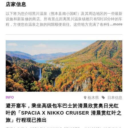
店家信息
以下将为您介绍黑川温泉（熊本县南小国町）及其周边地区的一些最新
设施和新装修的商店。所有景点距离黑川温泉镇都只有5到10分钟的车
程，方便您在温泉之旅的间隙顺便前往。这些地方充满了各种魅力，包
括由老字号旅馆新开的店、掩映在葱郁乡村中的咖啡馆，以及使用当地
食材的餐厅。让您体验黑川温泉的全新乐趣。
栃木県
日本信息
避开塞车，乘坐高级包车巴士於清晨欣赏奥日光红
叶的「SPACIA X NIKKO CRUISER 清晨赏红叶之
旅」行程现已推出