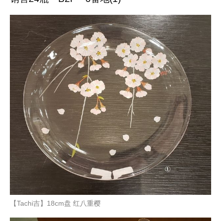
【Tachi吉】18cm盘 红八重樱