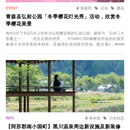
青森県
活动
樱花
青森县弘前公园「冬季樱花灯光秀」活动，欣赏冬
季樱花美景
每年4月下旬至5月上旬举办弘前樱花祭的弘前公园，被誉为「日本三大
夜樱之一」、「此生必看的绝景」，约50种2,600株樱花齐放的壮丽景
象吸引全球游客前来朝圣，是极受欢迎的观光胜地。配合最佳观雪时
节，将於2025年12月1日（周一）至2026年2月28日（周六）期间举办
「冬季樱花灯光秀」。
熊本県
日本信息
【阿苏郡南小国町】黑川温泉周边新设施及新装修