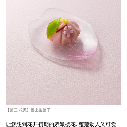
【菓匠 花见】樱上生菓子
让您想到花开初期的娇嫩樱花､楚楚动人又可爱