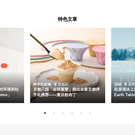
特色文章
伴手礼
饮食
京都府
活动
長
对环境和社
京都只园「吉祥菓寮」推出全新京都伴
松原湖冰上美
emo」
手礼推荐——黄豆粉布丁
Earth Ta