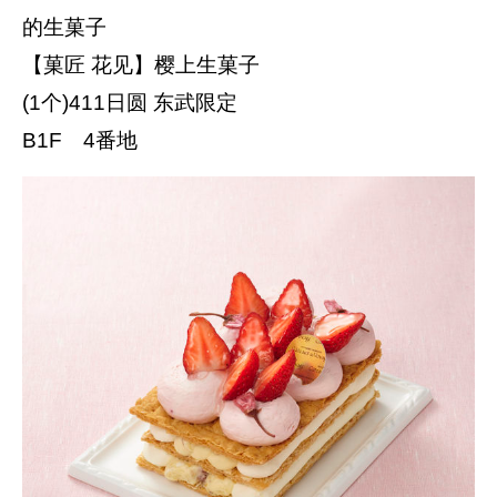
的生菓子
【菓匠 花见】樱上生菓子
(1个)411日圆 东武限定
B1F 4番地