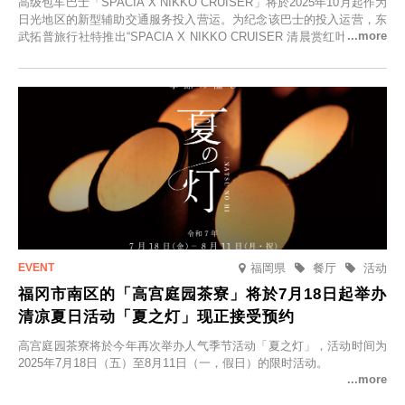
高级包车巴士「SPACIA X NIKKO CRUISER」将於2025年10月起作为
日光地区的新型辅助交通服务投入营运。为纪念该巴士的投入运营，东
武拓普旅行社特推出“SPACIA X NIKKO CRUISER 清晨赏红叶之旅”，
并於2025年9月12日起发售。
福岡県
餐厅
活动
福冈市南区的「高宫庭园茶寮」将於7月18日起举办
清凉夏日活动「夏之灯」现正接受预约
高宫庭园茶寮将於今年再次举办人气季节活动「夏之灯」，活动时间为
2025年7月18日（五）至8月11日（一，假日）的限时活动。