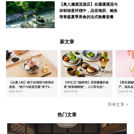
【奥入濑溪流酒店】在潺潺溪流与
浓郁绿意环绕中，品尝海胆、鲍鱼
等青森夏季美食的法式晚餐套餐
青森県
新文章
【从夏入秋】桃子的清甜与焙茶的
【伊右卫门咖啡馆】层层叠叠的焦
【果实屋咖
焦香。“桃子与焙茶安蜜”将于8月
香“焙茶铜锣烧”、入口即化的“宇
产、福岛县
中旬起限时发售
治抹茶提拉米苏”全新登场
2026.08.07
2026.08.05
2026.08.03
所有文章 >
热门文章