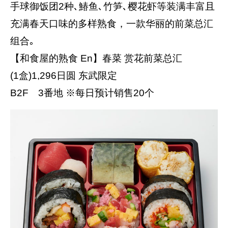
手球御饭团2种､鰆鱼､竹笋､樱花虾等装满丰富且
充满春天口味的多样熟食，一款华丽的前菜总汇
组合｡
【和食屋的熟食 En】春菜 赏花前菜总汇
(1盒)1,296日圆 东武限定
B2F 3番地 ※每日预计销售20个