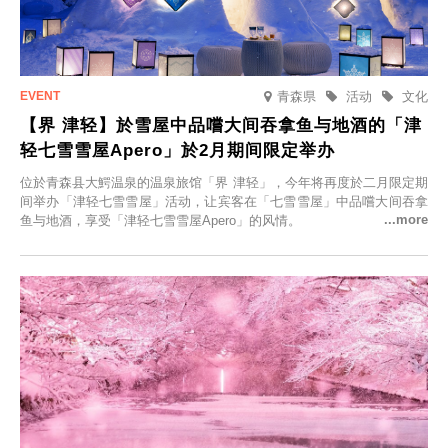
青森県
活动
文化
【界 津轻】於雪屋中品嚐大间吞拿鱼与地酒的「津
轻七雪雪屋Apero」於2月期间限定举办
位於青森县大鰐温泉的温泉旅馆「界 津轻」，今年将再度於二月限定期
间举办「津轻七雪雪屋」活动，让宾客在「七雪雪屋」中品嚐大间吞拿
鱼与地酒，享受「津轻七雪雪屋Apero」的风情。