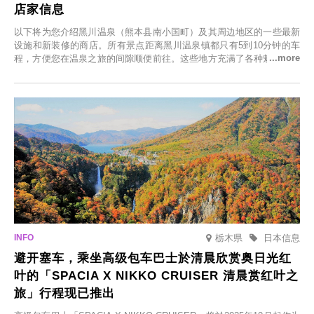
店家信息
以下将为您介绍黑川温泉（熊本县南小国町）及其周边地区的一些最新
设施和新装修的商店。所有景点距离黑川温泉镇都只有5到10分钟的车
程，方便您在温泉之旅的间隙顺便前往。这些地方充满了各种魅力，包
括由老字号旅馆新开的店、掩映在葱郁乡村中的咖啡馆，以及使用当地
食材的餐厅。让您体验黑川温泉的全新乐趣。
栃木県
日本信息
避开塞车，乘坐高级包车巴士於清晨欣赏奥日光红
叶的「SPACIA X NIKKO CRUISER 清晨赏红叶之
旅」行程现已推出