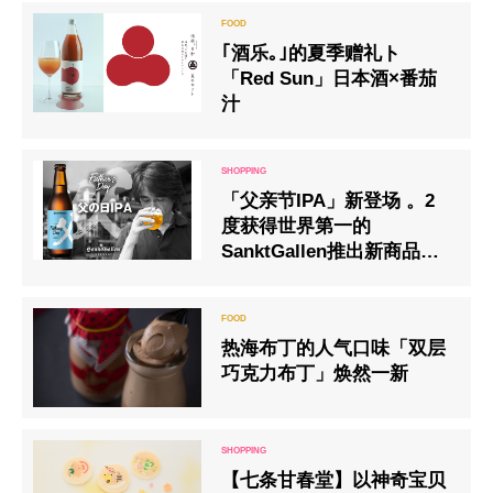
｢酒乐｡｣的夏季赠礼ト
「Red Sun」日本酒×番茄
汁
「父亲节IPA」新登场 。2
度获得世界第一的
SanktGallen推出新商品、
颠覆以往的苦涩印象 爽口畅
饮新滋味。＜最佳的父亲节
礼物＞
热海布丁的人气口味「双层
巧克力布丁」焕然一新
【七条甘春堂】以神奇宝贝