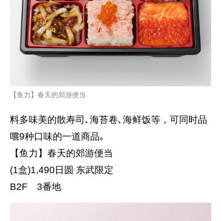
【鱼力】春天的郊游便当
料多味美的散寿司､海苔卷､海鲜饭等，可同时品
嚐9种口味的一道商品｡
【鱼力】春天的郊游便当
(1盒)1,490日圆 东武限定
B2F 3番地