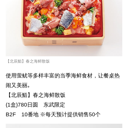
【北辰鮨】春之海鲜散饭
使用萤鱿等多样丰富的当季海鲜食材，让餐桌热
闹又美丽｡
【北辰鮨】春之海鲜散饭
(1盒)780日圆 东武限定
B2F 10番地 ※每天预计提供销售50个