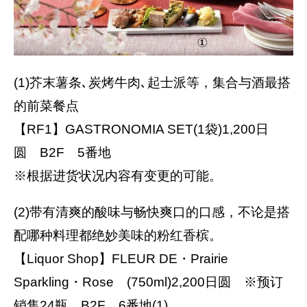
(1)芥末薯条､炭烤牛肉､起士派等，集合与酒最搭
的前菜餐点
【RF1】GASTRONOMIA SET(1袋)1,200日
圆 B2F 5番地
※根据进货状况内容有变更的可能。
(2)带有清爽的酸味与畅快爽口的口感，不论是搭
配哪种料理都绝妙美味的粉红香槟。
【Liquor Shop】FLEUR DE・Prairie
Sparkling・Rose (750ml)2,200日圆 ※预订
销售24瓶 B2F 6番地(1)