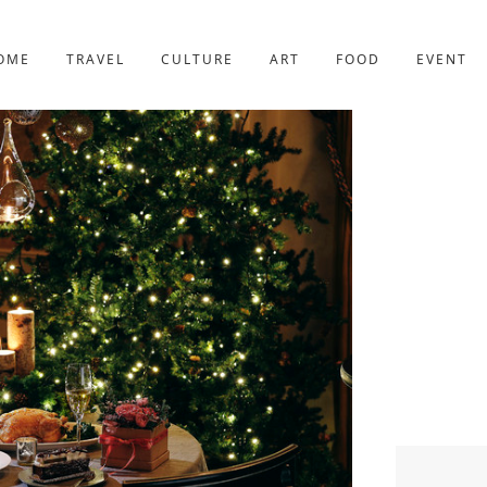
京都
221件
OME
TRAVEL
CULTURE
ART
FOOD
EVENT