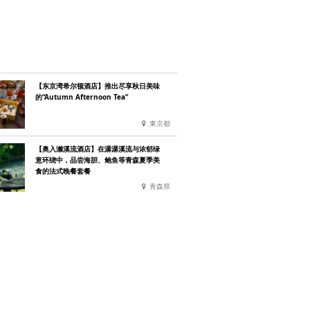
【东京湾希尔顿酒店】推出尽享秋日美味
的“Autumn Afternoon Tea”
東京都
【奥入濑溪流酒店】在潺潺溪流与浓郁绿
意环绕中，品尝海胆、鲍鱼等青森夏季美
食的法式晚餐套餐
青森県