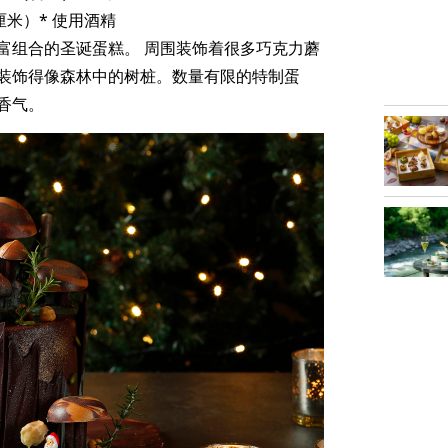
0厘米）* 使用酒精
富组合的圣诞蛋糕。 周围装饰着很多巧克力蘑
装饰得像森林中的树桩。数量有限的特制蛋
香气。