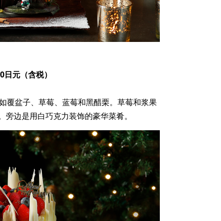
,000日元（含税）
，如覆盆子、草莓、蓝莓和黑醋栗。草莓和浆果
。旁边是用白巧克力装饰的豪华菜肴。