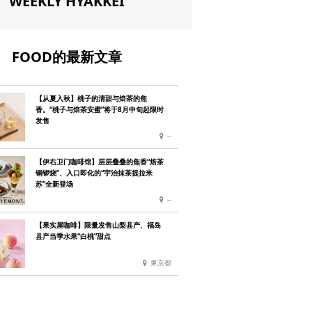
WEEKLY HYAKKEI
FOOD的最新文章
【从夏入秋】桃子的清甜与焙茶的焦
香。“桃子与焙茶安蜜”将于8月中旬起限时
发售
--
【伊右卫门咖啡馆】层层叠叠的焦香“焙茶
铜锣烧”、入口即化的“宇治抹茶提拉米
苏”全新登场
--
【果实屋咖啡】限量发售山梨县产、福岛
县产当季水果“白桃”甜点
東京都