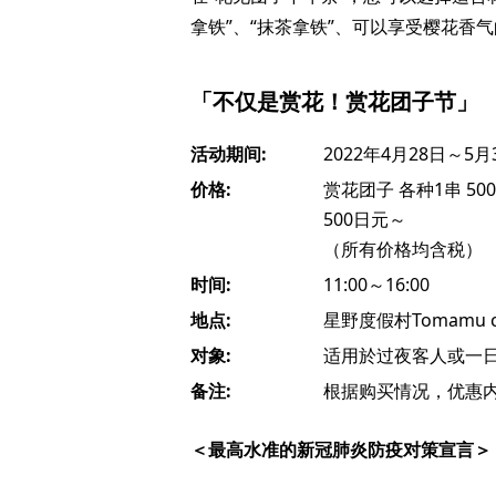
拿铁”、“抹茶拿铁”、可以享受樱花香气
「不仅是赏花！赏花团子节」
活动期间:
2022年4月28日～5月
价格:
赏花团子 各种1串 5
500日元～
（所有价格均含税）
时间:
11:00～16:00
地点:
星野度假村Tomamu ca
对象:
适用於过夜客人或一
备注:
根据购买情况，优惠
＜最高水准的新冠肺炎防疫对策宣言＞