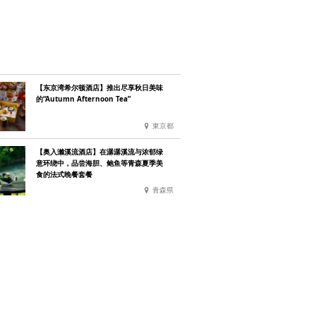
【东京湾希尔顿酒店】推出尽享秋日美味
的“Autumn Afternoon Tea”
東京都
【奥入濑溪流酒店】在潺潺溪流与浓郁绿
意环绕中，品尝海胆、鲍鱼等青森夏季美
食的法式晚餐套餐
青森県