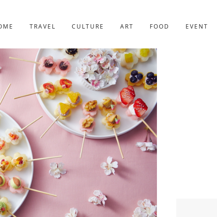
京都
221件
OME
TRAVEL
CULTURE
ART
FOOD
EVENT