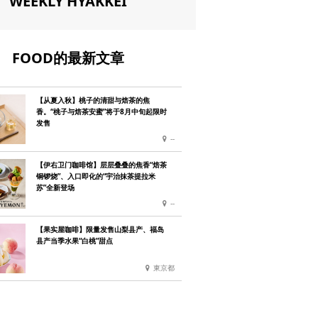
WEEKLY HYAKKEI
FOOD的最新文章
【从夏入秋】桃子的清甜与焙茶的焦
香。“桃子与焙茶安蜜”将于8月中旬起限时
发售
--
【伊右卫门咖啡馆】层层叠叠的焦香“焙茶
铜锣烧”、入口即化的“宇治抹茶提拉米
苏”全新登场
--
【果实屋咖啡】限量发售山梨县产、福岛
县产当季水果“白桃”甜点
東京都