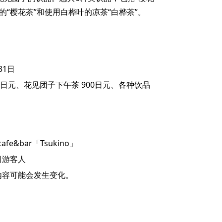
的“樱花茶”和使用白桦叶的凉茶“白桦茶”。
31日
00日元、花见团子下午茶 900日元、各种饮品
fe&bar「Tsukino」
日游客人
内容可能会发生变化。