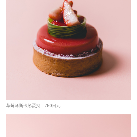
草莓马斯卡彭蛋挞 750日元