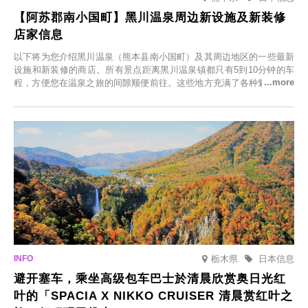
【阿苏郡南小国町】黑川温泉周边新设施及新装修
店家信息
以下将为您介绍黑川温泉（熊本县南小国町）及其周边地区的一些最新
设施和新装修的商店。所有景点距离黑川温泉镇都只有5到10分钟的车
程，方便您在温泉之旅的间隙顺便前往。这些地方充满了各种魅力，包
括由老字号旅馆新开的店、掩映在葱郁乡村中的咖啡馆，以及使用当地
食材的餐厅。让您体验黑川温泉的全新乐趣。
栃木県
日本信息
避开塞车，乘坐高级包车巴士於清晨欣赏奥日光红
叶的「SPACIA X NIKKO CRUISER 清晨赏红叶之