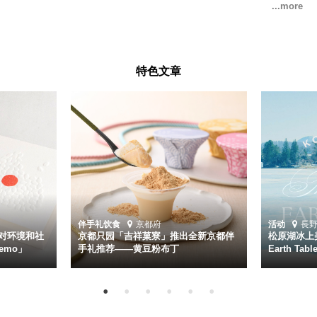
特色文章
伴手礼
饮食
京都府
活动
長
对环境和社
京都只园「吉祥菓寮」推出全新京都伴
松原湖冰上美
emo」
手礼推荐——黄豆粉布丁
Earth Ta