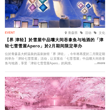
青森県
活动
文化
【界 津轻】於雪屋中品嚐大间吞拿鱼与地酒的「津
轻七雪雪屋Apero」於2月期间限定举办
位於青森县大鰐温泉的温泉旅馆「界 津轻」，今年将再度於二月限定期
间举办「津轻七雪雪屋」活动，让宾客在「七雪雪屋」中品嚐大间吞拿
鱼与地酒，享受「津轻七雪雪屋Apero」的风情。