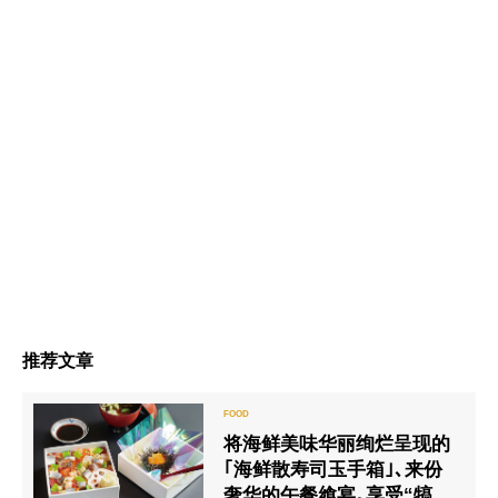
推荐文章
将海鲜美味华丽绚烂呈现的
｢海鲜散寿司玉手箱｣､来份
奢华的午餐飨宴｡享受“犒赏