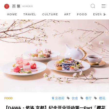
HOME
TRAVEL
CULTURE
ART
FOOD
EVENT
京都府
饮食
餐厅
樱花
【DAWA・悠洛 京都】纪念开业活动第一Part「樱花