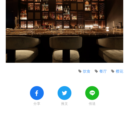
饮食
餐厅
樱花
分享
推文
传送