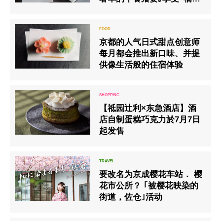
奖励午餐”
京都的人气日式甜点创意师
每月都会推出新口味、并提
供像生活般的住宿体验
【祗园辻利×东急酒店】酒
店自制蛋糕巧克力於7月7日
起发售
要改名为京成樱花车站． 樱
花市公所？ ｢被樱花映染的
街道，佐仓｣活动