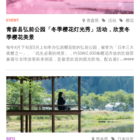
青森県
活动
樱花
青森县弘前公园「冬季樱花灯光秀」活动，欣赏冬
季樱花美景
每年4月下旬至5月上旬举办弘前樱花祭的弘前公园，被誉为「日本三大
夜樱之一」、「此生必看的绝景」，约50种2,600株樱花齐放的壮丽景
象吸引全球游客前来朝圣，是极受欢迎的观光胜地。配合最佳观雪时
节，将於2025年12月1日（周一）至2026年2月28日（周六）期间举办
「冬季樱花灯光秀」。
熊本県
日本信息