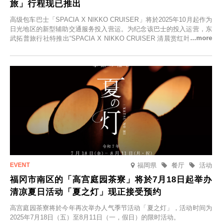
旅」行程现已推出
高级包车巴士「SPACIA X NIKKO CRUISER」将於2025年10月起作为
日光地区的新型辅助交通服务投入营运。为纪念该巴士的投入运营，东
武拓普旅行社特推出“SPACIA X NIKKO CRUISER 清晨赏红叶之旅”，
并於2025年9月12日起发售。
福岡県
餐厅
活动
福冈市南区的「高宫庭园茶寮」将於7月18日起举办
清凉夏日活动「夏之灯」现正接受预约
高宫庭园茶寮将於今年再次举办人气季节活动「夏之灯」，活动时间为
2025年7月18日（五）至8月11日（一，假日）的限时活动。