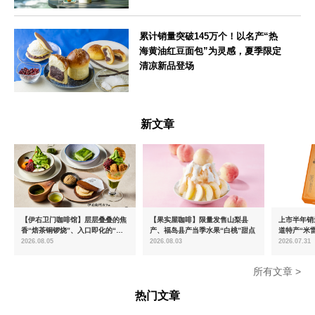
青森県
累计销量突破145万个！以名产“热
海黄油红豆面包”为灵感，夏季限定
清凉新品登场
静岡県
新文章
【伊右卫门咖啡馆】层层叠叠的焦
【果实屋咖啡】限量发售山梨县
上市半年销量
香“焙茶铜锣烧”、入口即化的“宇
产、福岛县产当季水果“白桃”甜点
道特产“米
治抹茶提拉米苏”全新登场
出首款夏季
2026.08.05
2026.08.03
2026.07.31
所有文章 >
热门文章