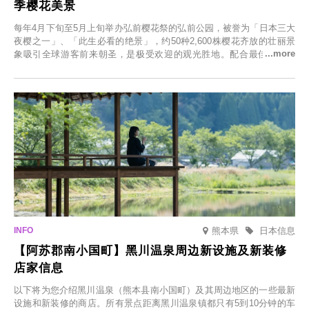
季樱花美景
每年4月下旬至5月上旬举办弘前樱花祭的弘前公园，被誉为「日本三大
夜樱之一」、「此生必看的绝景」，约50种2,600株樱花齐放的壮丽景
象吸引全球游客前来朝圣，是极受欢迎的观光胜地。配合最佳观雪时
节，将於2025年12月1日（周一）至2026年2月28日（周六）期间举办
「冬季樱花灯光秀」。
熊本県
日本信息
【阿苏郡南小国町】黑川温泉周边新设施及新装修
店家信息
以下将为您介绍黑川温泉（熊本县南小国町）及其周边地区的一些最新
设施和新装修的商店。所有景点距离黑川温泉镇都只有5到10分钟的车