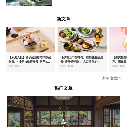
青森県
新文章
【从夏入秋】桃子的清甜与焙茶的
【伊右卫门咖啡馆】层层叠叠的焦
【果实屋咖
焦香。“桃子与焙茶安蜜”将于8月
香“焙茶铜锣烧”、入口即化的“宇
产、福岛县
中旬起限时发售
治抹茶提拉米苏”全新登场
2026.08.07
2026.08.05
2026.08.03
所有文章 >
热门文章