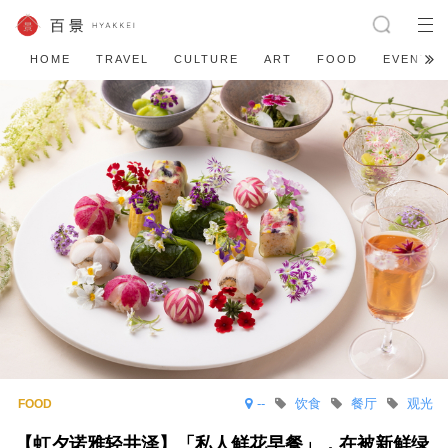
HOME
TRAVEL
CULTURE
ART
FOOD
EVENT
--
饮食
餐厅
观光
【虹夕诺雅轻井泽】「私人鲜花早餐」，在被新鲜绿