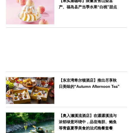
【果实屋咖啡】限量发售山梨县
产、福岛县产当季水果“白桃”甜点
東京都
【东京湾希尔顿酒店】推出尽享秋
日美味的“Autumn Afternoon Tea”
東京都
【奥入濑溪流酒店】在潺潺溪流与
浓郁绿意环绕中，品尝海胆、鲍鱼
等青森夏季美食的法式晚餐套餐