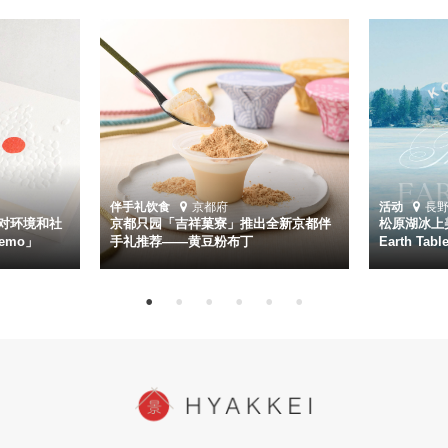
伴手礼
饮食
京都府
活动
長
对环境和社
京都只园「吉祥菓寮」推出全新京都伴
松原湖冰上美
emo」
手礼推荐——黄豆粉布丁
Earth Ta