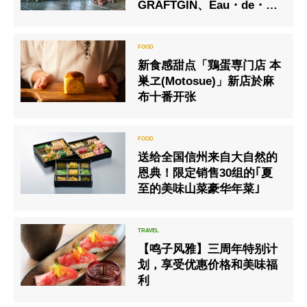
GRAFTGIN、Eau・de・
vie联名的新商品
新食感甜点「鶏蛋専门店 本
巣ヱ(Motosue)」新店於麻
布十番开张
送给全国信州来自大自然的
恩典！限定销售30组的｢夏
至的美味山菜豪华年菜｣
【鸣子风雅】三周年特别计
划，享受优惠价格和美味福
利