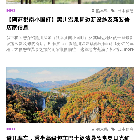
熊本県
日本信息
【阿苏郡南小国町】黑川温泉周边新设施及新装修
店家信息
以下将为您介绍黑川温泉（熊本县南小国町）及其周边地区的一些最新
设施和新装修的商店。所有景点距离黑川温泉镇都只有5到10分钟的车
程，方便您在温泉之旅的间隙顺便前往。这些地方充满了各种魅力，包
括由老字号旅馆新开的店、掩映在葱郁乡村中的咖啡馆，以及使用当地
食材的餐厅。让您体验黑川温泉的全新乐趣。
栃木県
日本信息
避开塞车，乘坐高级包车巴士於清晨欣赏奥日光红