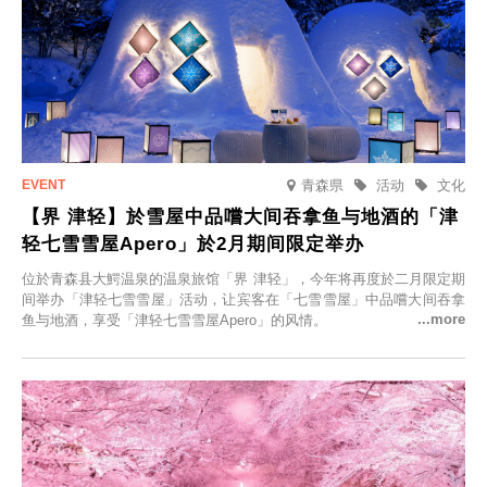
青森県
活动
文化
【界 津轻】於雪屋中品嚐大间吞拿鱼与地酒的「津
轻七雪雪屋Apero」於2月期间限定举办
位於青森县大鰐温泉的温泉旅馆「界 津轻」，今年将再度於二月限定期
间举办「津轻七雪雪屋」活动，让宾客在「七雪雪屋」中品嚐大间吞拿
鱼与地酒，享受「津轻七雪雪屋Apero」的风情。