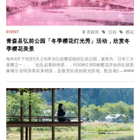
青森県
活动
樱花
青森县弘前公园「冬季樱花灯光秀」活动，欣赏冬
季樱花美景
每年4月下旬至5月上旬举办弘前樱花祭的弘前公园，被誉为「日本三大
夜樱之一」、「此生必看的绝景」，约50种2,600株樱花齐放的壮丽景
象吸引全球游客前来朝圣，是极受欢迎的观光胜地。配合最佳观雪时
节，将於2025年12月1日（周一）至2026年2月28日（周六）期间举办
「冬季樱花灯光秀」。