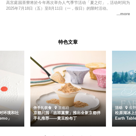
高宫庭园茶寮将於今年再次举办人气季节活动「夏之灯」，活动时间为
2025年7月18日（五）至8月11日（一，假日）的限时活动。
特色文章
伴手礼
饮食
京都府
活动
長
对环境和社
京都只园「吉祥菓寮」推出全新京都伴
松原湖冰上美
emo」
手礼推荐——黄豆粉布丁
Earth Ta