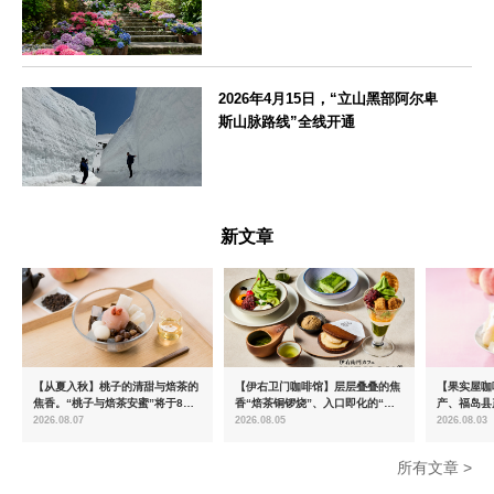
神奈川県
2026年4月15日，“立山黑部阿尔卑
斯山脉路线”全线开通
富山県
新文章
【从夏入秋】桃子的清甜与焙茶的
【伊右卫门咖啡馆】层层叠叠的焦
【果实屋咖
焦香。“桃子与焙茶安蜜”将于8月
香“焙茶铜锣烧”、入口即化的“宇
产、福岛县
中旬起限时发售
治抹茶提拉米苏”全新登场
2026.08.07
2026.08.05
2026.08.03
所有文章 >