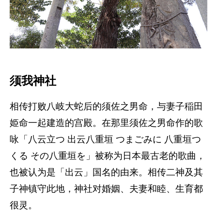
须我神社
相传打败八岐大蛇后的须佐之男命，与妻子稲田
姫命一起建造的宫殿。在那里须佐之男命作的歌
咏「八云立つ 出云八重垣 つまごみに 八重垣つ
くる その八重垣を」被称为日本最古老的歌曲，
也被认为是「出云」国名的由来。相传二神及其
子神镇守此地，神社对婚姻、夫妻和睦、生育都
很灵。