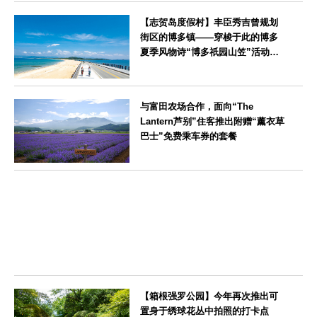
神奈川県
【志贺岛度假村】丰臣秀吉曾规划
街区的博多镇——穿梭于此的博多
夏季风物诗“博多祇园山笠”活动期
间，儿童住宿费全免
福岡県
与富田农场合作，面向“The
Lantern芦别”住客推出附赠“薰衣草
巴士”免费乘车券的套餐
北海道
【箱根强罗公园】今年再次推出可
置身于绣球花丛中拍照的打卡点