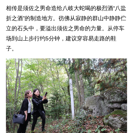
相传是须佐之男命造给八岐大蛇喝的极烈酒“八盐
折之酒”的制造地方。彷佛从寂静的群山中静静伫
立的石头中，要溢出须佐之男命的力量。从停车
场到山上步行约5分钟，建议穿容易走路的鞋
子。