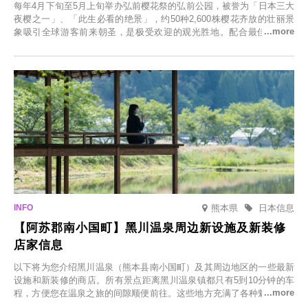
每年4月下旬至5月上旬举办弘前樱花祭的弘前公园，被誉为「日本三大
夜樱之一」、「此生必看的绝景」，约50种2,600株樱花齐放的壮丽景
象吸引全球游客前来朝圣，是极受欢迎的观光胜地。配合最佳观雪时
节，将於2025年12月1日（周一）至2026年2月28日（周六）期间举办
「冬季樱花灯光秀」。
熊本県
日本信息
【阿苏郡南小国町】黑川温泉周边新设施及新装修
店家信息
以下将为您介绍黑川温泉（熊本县南小国町）及其周边地区的一些最新
设施和新装修的商店。所有景点距离黑川温泉镇都只有5到10分钟的车
程，方便您在温泉之旅的间隙顺便前往。这些地方充满了各种魅力，包
括由老字号旅馆新开的店、掩映在葱郁乡村中的咖啡馆，以及使用当地