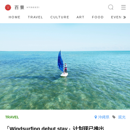
HOME
TRAVEL
CULTURE
ART
FOOD
EVENT
沖縄県
观光
「Windsurfing debut stay」计划现已推出