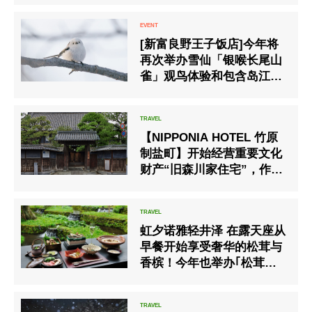
[新富良野王子饭店]今年将
再次举办雪仙「银喉长尾山
雀」观鸟体验和包含岛江蛋
糕盘的午餐套餐的计画。
【NIPPONIA HOTEL 竹原
制盐町】开始经营重要文化
财产“旧森川家住宅”，作为
接待/俱乐部休息室以及可供
非住宿客人使用的咖啡厅。
虹夕诺雅轻井泽 在露天座从
早餐开始享受奢华的松茸与
香槟！今年也举办｢松茸与
香槟的早餐｣