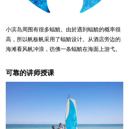
小滨岛周围有很多蝠鱝。由於遇到蝠鱝的概率很
高，所以帆板帆采用了蝠鱝设计。从酒店旁边的
海滩看风帆冲浪，彷佛一条蝠鱝在海面上游弋。
可靠的讲师授课