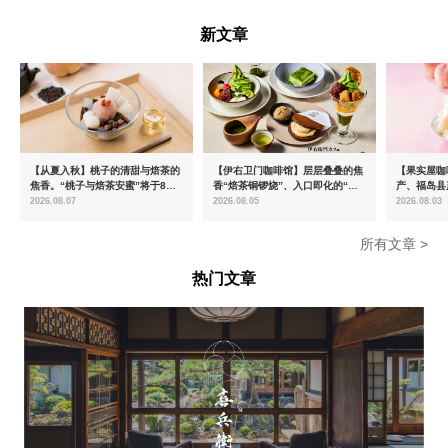
富山県
新文章
【从夏入秋】桃子的清甜与焙茶的
【伊右卫门咖啡馆】层层叠叠的焦
【果实屋咖
焦香。“桃子与焙茶安蜜”将于8月
香“焙茶铜锣烧”、入口即化的“宇
产、福岛县
中旬起限时发售
治抹茶提拉米苏”全新登场
2026.08.07
2026.08.05
2026.08.03
所有文章 >
热门文章