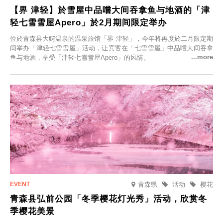
【界 津轻】於雪屋中品嚐大间吞拿鱼与地酒的「津
轻七雪雪屋Apero」於2月期间限定举办
位於青森县大鰐温泉的温泉旅馆「界 津轻」，今年将再度於二月限定期
间举办「津轻七雪雪屋」活动，让宾客在「七雪雪屋」中品嚐大间吞拿
鱼与地酒，享受「津轻七雪雪屋Apero」的风情。
青森県
活动
樱花
青森县弘前公园「冬季樱花灯光秀」活动，欣赏冬
季樱花美景