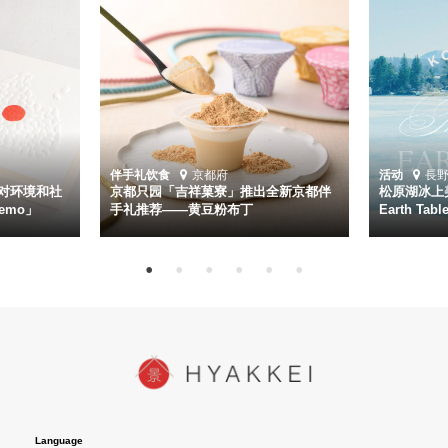
伴手礼
饮食
京都府
活动
長
对环境和社
京都只园「吉祥菓寮」推出全新京都伴
松原湖冰上美
emo」
手礼推荐——黄豆粉布丁
Earth Ta
Language