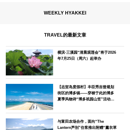
WEEKLY HYAKKEI
TRAVEL的最新文章
横滨·三溪园“清晨观莲会”将于2026
年7月25日（周六）起举办
神奈川県
【志贺岛度假村】丰臣秀吉曾规划
街区的博多镇——穿梭于此的博多
夏季风物诗“博多祇园山笠”活动期
间，儿童住宿费全免
福岡県
与富田农场合作，面向“The
Lantern芦别”住客推出附赠“薰衣草