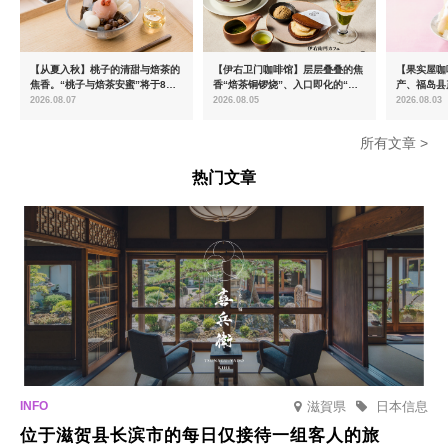
【从夏入秋】桃子的清甜与焙茶的
【伊右卫门咖啡馆】层层叠叠的焦
【果实屋咖
焦香。“桃子与焙茶安蜜”将于8月
香“焙茶铜锣烧”、入口即化的“宇
产、福岛县
中旬起限时发售
治抹茶提拉米苏”全新登场
2026.08.07
2026.08.05
2026.08.03
所有文章 >
热门文章
滋賀県
日本信息
位于滋贺县长滨市的每日仅接待一组客人的旅