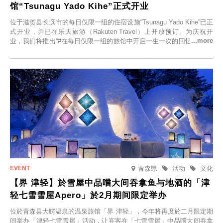
馆“Tsunagu Yado Kihe”正式开业
位于滋贺县长滨市的每日仅限一组的住宿设施“Tsunagu Yado Kihe”已正
式开业，并已在乐天旅游（Rakuten Travel）上开放预订。为庆祝开
业，我们将推出“#在每日仅限一组的旅馆中开启一生一次的回忆之旅”活
动，赠送一晚两日的免费住宿。正因为是每日仅限一组的旅馆，您才能
在此与重要之人共度一段难忘的特别时光。
青森県
活动
文化
【界 津轻】於雪屋中品嚐大间吞拿鱼与地酒的「津
轻七雪雪屋Apero」於2月期间限定举办
位於青森县大鰐温泉的温泉旅馆「界 津轻」，今年将再度於二月限定期
间举办「津轻七雪雪屋」活动，让宾客在「七雪雪屋」中品嚐大间吞拿