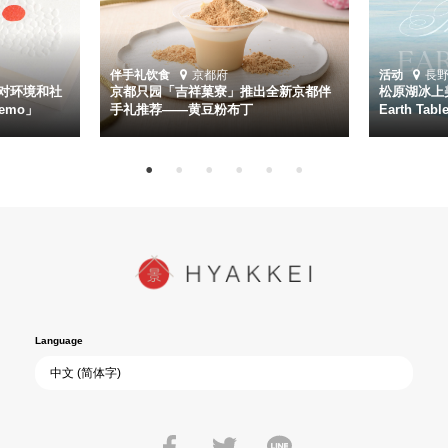
伴手礼
饮食
京都府
活动
長
对环境和社
京都只园「吉祥菓寮」推出全新京都伴
松原湖冰上美
emo」
手礼推荐——黄豆粉布丁
Earth Ta
Language