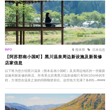
熊本県
日本信息
【阿苏郡南小国町】黑川温泉周边新设施及新装修
店家信息
以下将为您介绍黑川温泉（熊本县南小国町）及其周边地区的一些最新
设施和新装修的商店。所有景点距离黑川温泉镇都只有5到10分钟的车
程，方便您在温泉之旅的间隙顺便前往。这些地方充满了各种魅力，包
括由老字号旅馆新开的店、掩映在葱郁乡村中的咖啡馆，以及使用当地
食材的餐厅。让您体验黑川温泉的全新乐趣。