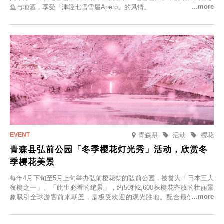
鱼与地酒，享受「津轻七雪雪屋Apero」的风情。
青森県
活动
樱花
青森县弘前公园「冬季樱花灯光秀」活动，欣赏冬
季樱花美景
每年4月下旬至5月上旬举办弘前樱花祭的弘前公园，被誉为「日本三大
夜樱之一」、「此生必看的绝景」，约50种2,600株樱花齐放的壮丽景
象吸引全球游客前来朝圣，是极受欢迎的观光胜地。配合最佳观雪时
节，将於2025年12月1日（周一）至2026年2月28日（周六）期间举办
「冬季樱花灯光秀」。