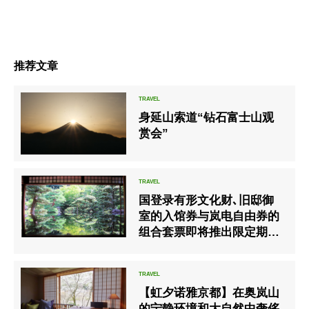
推荐文章
身延山索道“钻石富士山观
赏会”
国登录有形文化财､旧邸御
室的入馆券与岚电自由券的
组合套票即将推出限定期间
的销售
【虹夕诺雅京都】在奥岚山
的宁静环境和大自然中奢侈