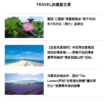
TRAVEL的最新文章
横滨·三溪园“清晨观莲会”将于2026
年7月25日（周六）起举办
神奈川県
【志贺岛度假村】丰臣秀吉曾规划
街区的博多镇——穿梭于此的博多
夏季风物诗“博多祇园山笠”活动期
间，儿童住宿费全免
福岡県
与富田农场合作，面向“The
Lantern芦别”住客推出附赠“薰衣草
巴士”免费乘车券的套餐
北海道