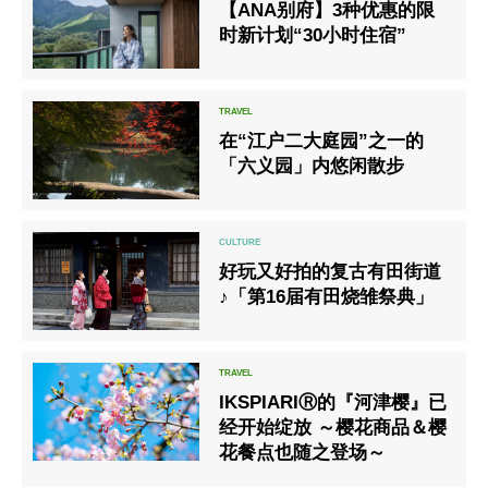
【ANA别府】3种优惠的限
时新计划“30小时住宿”
在“江户二大庭园”之一的
「六义园」内悠闲散步
好玩又好拍的复古有田街道
♪「第16届有田烧雏祭典」
IKSPIARIⓇ的『河津樱』已
经开始绽放 ～樱花商品＆樱
花餐点也随之登场～