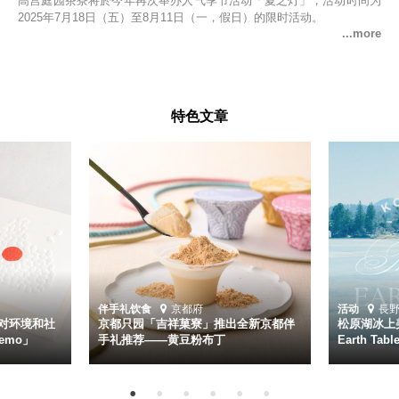
高宫庭园茶寮将於今年再次举办人气季节活动「夏之灯」，活动时间为
2025年7月18日（五）至8月11日（一，假日）的限时活动。
特色文章
伴手礼
饮食
京都府
活动
長
对环境和社
京都只园「吉祥菓寮」推出全新京都伴
松原湖冰上美
emo」
手礼推荐——黄豆粉布丁
Earth Ta