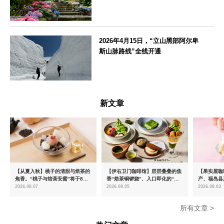
神奈川県
2026年4月15日，“立山黑部阿尔卑
斯山脉路线”全线开通
富山県
新文章
【从夏入秋】桃子的清甜与焙茶的
【伊右卫门咖啡馆】层层叠叠的焦
【果实屋咖
焦香。“桃子与焙茶安蜜”将于8月
香“焙茶铜锣烧”、入口即化的“宇
产、福岛县
中旬起限时发售
治抹茶提拉米苏”全新登场
2026.08.07
2026.08.05
2026.08.03
所有文章 >