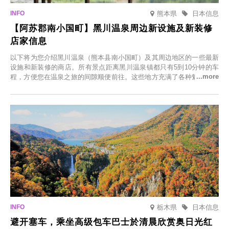
熊本県
日本信息
【阿苏郡南小国町】黑川温泉周边新设施及新装修
店家信息
以下将为您介绍黑川温泉（熊本县南小国町）及其周边地区的一些最新
设施和新装修的商店。所有景点距离黑川温泉镇都只有5到10分钟的车
程，方便您在温泉之旅的间隙顺便前往。这些地方充满了各种魅力，包
括由老字号旅馆新开的店、掩映在葱郁乡村中的咖啡馆，以及使用当地
食材的餐厅。让您体验黑川温泉的全新乐趣。
栃木県
日本信息
避开塞车，乘坐高级包车巴士於清晨欣赏奥日光红