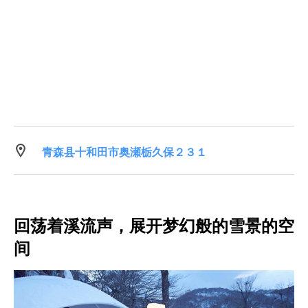
青森县十和田市奥瀬栃久保２３１
回荡着溪流声，展开梦幻般的雪景的空
间