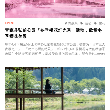
青森県
活动
樱花
青森县弘前公园「冬季樱花灯光秀」活动，欣赏冬
季樱花美景
每年4月下旬至5月上旬举办弘前樱花祭的弘前公园，被誉为「日本三大
夜樱之一」、「此生必看的绝景」，约50种2,600株樱花齐放的壮丽景
象吸引全球游客前来朝圣，是极受欢迎的观光胜地。配合最佳观雪时
节，将於2025年12月1日（周一）至2026年2月28日（周六）期间举办
「冬季樱花灯光秀」。