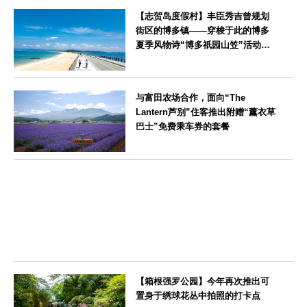
神奈川県
【志贺岛度假村】丰臣秀吉曾规划
街区的博多镇——穿梭于此的博多
夏季风物诗“博多祇园山笠”活动期
间，儿童住宿费全免
福岡県
与富田农场合作，面向“The
Lantern芦别”住客推出附赠“薰衣草
巴士”免费乘车券的套餐
北海道
【箱根强罗公园】今年再次推出可
置身于绣球花丛中拍照的打卡点