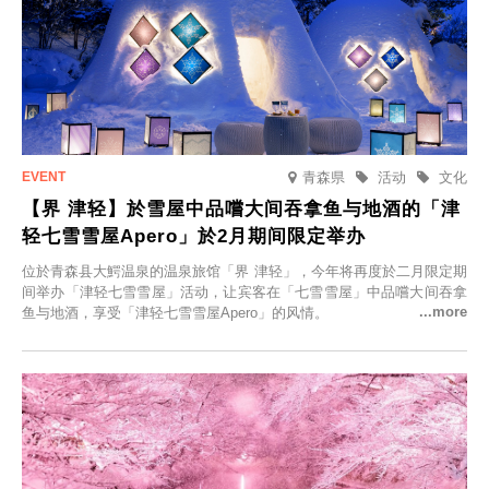
青森県
活动
文化
【界 津轻】於雪屋中品嚐大间吞拿鱼与地酒的「津
轻七雪雪屋Apero」於2月期间限定举办
位於青森县大鰐温泉的温泉旅馆「界 津轻」，今年将再度於二月限定期
间举办「津轻七雪雪屋」活动，让宾客在「七雪雪屋」中品嚐大间吞拿
鱼与地酒，享受「津轻七雪雪屋Apero」的风情。