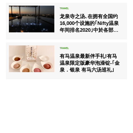
龙泉寺之汤､在拥有全国约
16,000个设施的｢Nifty温泉
年间排名2020｣中於各部门
均获奖！
有马温泉最新伴手礼!有马
温泉限定版豪华泡澡锭-｢金
泉．银泉 有马六汤巡礼｣