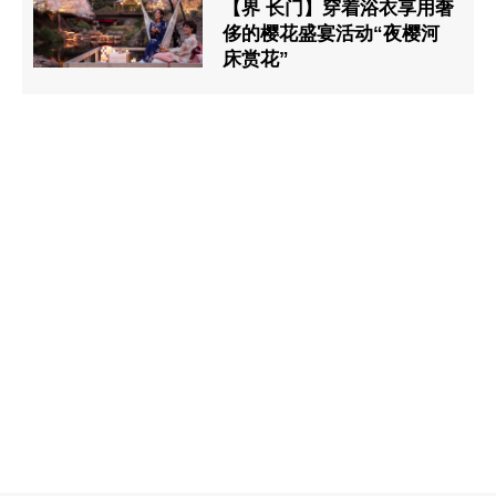
【界 长门】穿着浴衣享用奢
侈的樱花盛宴活动“夜樱河
床赏花”