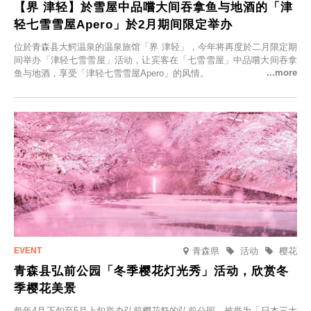
【界 津轻】於雪屋中品嚐大间吞拿鱼与地酒的「津
轻七雪雪屋Apero」於2月期间限定举办
位於青森县大鰐温泉的温泉旅馆「界 津轻」，今年将再度於二月限定期
间举办「津轻七雪雪屋」活动，让宾客在「七雪雪屋」中品嚐大间吞拿
鱼与地酒，享受「津轻七雪雪屋Apero」的风情。
青森県
活动
樱花
青森县弘前公园「冬季樱花灯光秀」活动，欣赏冬
季樱花美景
每年4月下旬至5月上旬举办弘前樱花祭的弘前公园，被誉为「日本三大