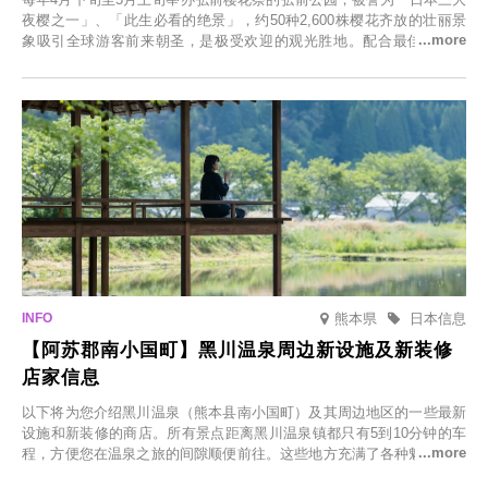
夜樱之一」、「此生必看的绝景」，约50种2,600株樱花齐放的壮丽景
象吸引全球游客前来朝圣，是极受欢迎的观光胜地。配合最佳观雪时
节，将於2025年12月1日（周一）至2026年2月28日（周六）期间举办
「冬季樱花灯光秀」。
熊本県
日本信息
【阿苏郡南小国町】黑川温泉周边新设施及新装修
店家信息
以下将为您介绍黑川温泉（熊本县南小国町）及其周边地区的一些最新
设施和新装修的商店。所有景点距离黑川温泉镇都只有5到10分钟的车
程，方便您在温泉之旅的间隙顺便前往。这些地方充满了各种魅力，包
括由老字号旅馆新开的店、掩映在葱郁乡村中的咖啡馆，以及使用当地