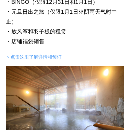
・BINGO（仅限12月31日和1月1日）
・元旦日出之旅（仅限1月1日※阴雨天气时中
止）
・放风筝和羽子板的租赁
・店铺福袋销售
＞点击这里了解详情和预订