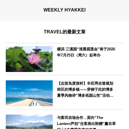
WEEKLY HYAKKEI
TRAVEL的最新文章
横滨·三溪园“清晨观莲会”将于2026
年7月25日（周六）起举办
神奈川県
【志贺岛度假村】丰臣秀吉曾规划
街区的博多镇——穿梭于此的博多
夏季风物诗“博多祇园山笠”活动期
间，儿童住宿费全免
福岡県
与富田农场合作，面向“The
Lantern芦别”住客推出附赠“薰衣草