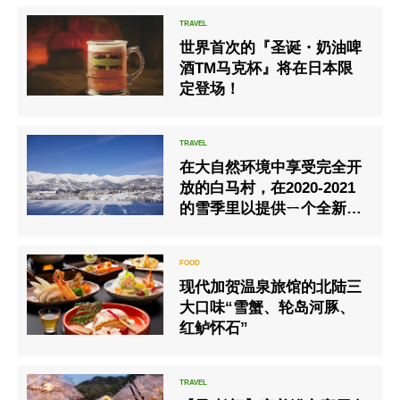
世界首次的『圣诞・奶油啤
酒TM马克杯』将在日本限
定登场！
在大自然环境中享受完全开
放的白马村，在2020-2021
的雪季里以提供ㄧ个全新的
『山麓渡假』为目标来对应
｢与新冠肺炎共存｣的时代
现代加贺温泉旅馆的北陆三
大口味“雪蟹、轮岛河豚、
红鲈怀石”