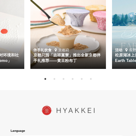
伴手礼
饮食
京都府
活动
長
对环境和社
京都只园「吉祥菓寮」推出全新京都伴
松原湖冰上美
emo」
手礼推荐——黄豆粉布丁
Earth Ta
Language