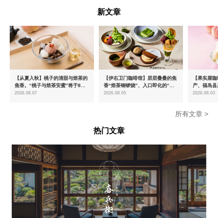
新文章
【从夏入秋】桃子的清甜与焙茶的
【伊右卫门咖啡馆】层层叠叠的焦
【果实屋咖
焦香。“桃子与焙茶安蜜”将于8月
香“焙茶铜锣烧”、入口即化的“宇
产、福岛县
中旬起限时发售
治抹茶提拉米苏”全新登场
2026.08.07
2026.08.05
2026.08.03
所有文章 >
热门文章