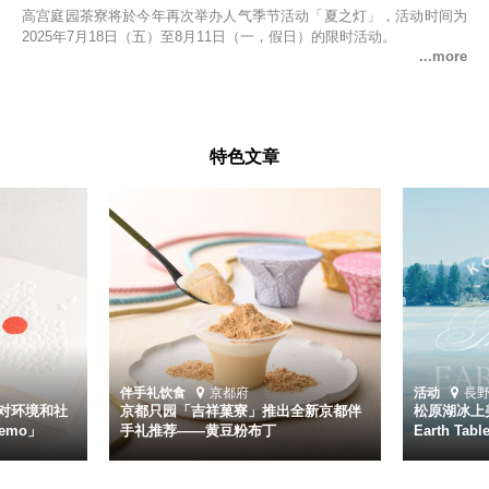
高宫庭园茶寮将於今年再次举办人气季节活动「夏之灯」，活动时间为
2025年7月18日（五）至8月11日（一，假日）的限时活动。
特色文章
伴手礼
饮食
京都府
活动
長
对环境和社
京都只园「吉祥菓寮」推出全新京都伴
松原湖冰上美
emo」
手礼推荐——黄豆粉布丁
Earth Ta