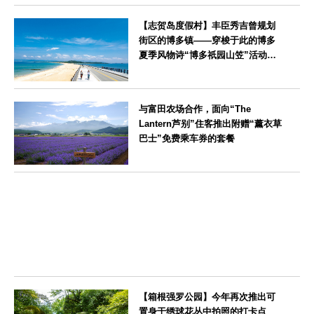
神奈川県
【志贺岛度假村】丰臣秀吉曾规划
街区的博多镇——穿梭于此的博多
夏季风物诗“博多祇园山笠”活动期
间，儿童住宿费全免
福岡県
与富田农场合作，面向“The
Lantern芦别”住客推出附赠“薰衣草
巴士”免费乘车券的套餐
北海道
【箱根强罗公园】今年再次推出可
置身于绣球花丛中拍照的打卡点