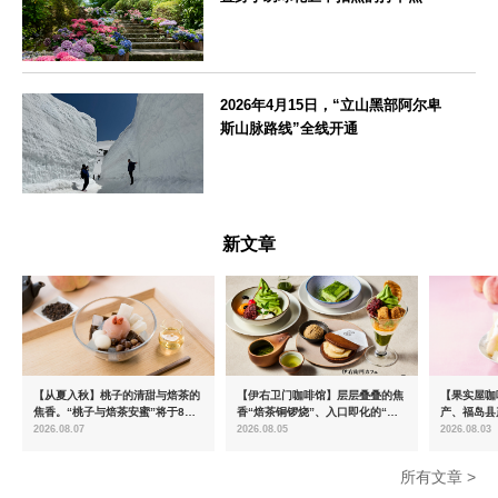
神奈川県
2026年4月15日，“立山黑部阿尔卑
斯山脉路线”全线开通
富山県
新文章
【从夏入秋】桃子的清甜与焙茶的
【伊右卫门咖啡馆】层层叠叠的焦
【果实屋咖
焦香。“桃子与焙茶安蜜”将于8月
香“焙茶铜锣烧”、入口即化的“宇
产、福岛县
中旬起限时发售
治抹茶提拉米苏”全新登场
2026.08.07
2026.08.05
2026.08.03
所有文章 >