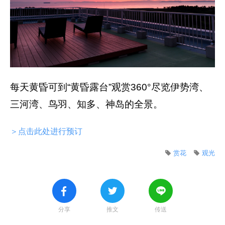
每天黄昏可到“黄昏露台”观赏360°尽览伊势湾、
三河湾、鸟羽、知多、神岛的全景。
＞点击此处进行预订
赏花
观光
分享
推文
传送