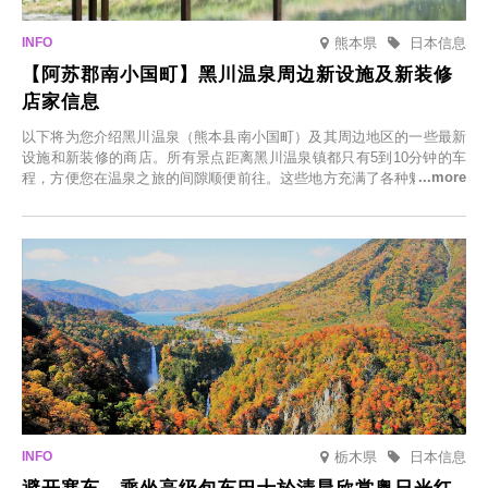
熊本県
日本信息
【阿苏郡南小国町】黑川温泉周边新设施及新装修
店家信息
以下将为您介绍黑川温泉（熊本县南小国町）及其周边地区的一些最新
设施和新装修的商店。所有景点距离黑川温泉镇都只有5到10分钟的车
程，方便您在温泉之旅的间隙顺便前往。这些地方充满了各种魅力，包
括由老字号旅馆新开的店、掩映在葱郁乡村中的咖啡馆，以及使用当地
食材的餐厅。让您体验黑川温泉的全新乐趣。
栃木県
日本信息