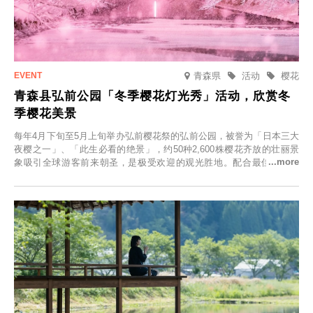
青森県
活动
樱花
青森县弘前公园「冬季樱花灯光秀」活动，欣赏冬
季樱花美景
每年4月下旬至5月上旬举办弘前樱花祭的弘前公园，被誉为「日本三大
夜樱之一」、「此生必看的绝景」，约50种2,600株樱花齐放的壮丽景
象吸引全球游客前来朝圣，是极受欢迎的观光胜地。配合最佳观雪时
节，将於2025年12月1日（周一）至2026年2月28日（周六）期间举办
「冬季樱花灯光秀」。