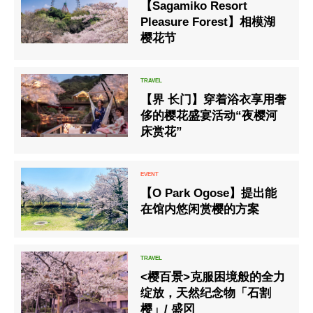
【Sagamiko Resort
Pleasure Forest】相模湖
樱花节
【界 长门】穿着浴衣享用奢
侈的樱花盛宴活动“夜樱河
床赏花”
【O Park Ogose】提出能
在馆内悠闲赏樱的方案
<樱百景>克服困境般的全力
绽放，天然纪念物「石割
樱」/ 盛冈