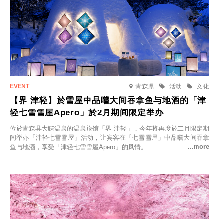
青森県
活动
文化
【界 津轻】於雪屋中品嚐大间吞拿鱼与地酒的「津
轻七雪雪屋Apero」於2月期间限定举办
位於青森县大鰐温泉的温泉旅馆「界 津轻」，今年将再度於二月限定期
间举办「津轻七雪雪屋」活动，让宾客在「七雪雪屋」中品嚐大间吞拿
鱼与地酒，享受「津轻七雪雪屋Apero」的风情。