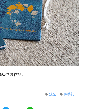
高级丝绸作品。
观光
伴手礼