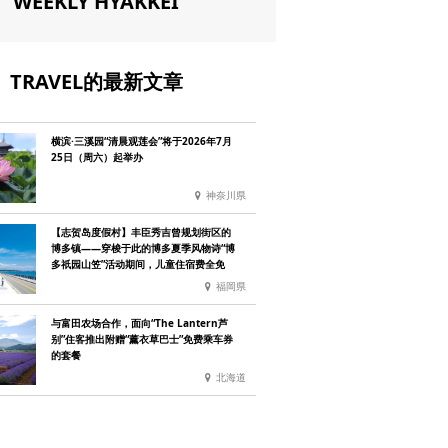
WEEKLY HYAKKEI
TRAVEL的最新文章
横滨·三溪园“清晨观莲会”将于2026年7月
25日（周六）起举办
神奈川県
【志贺岛度假村】丰臣秀吉曾规划街区的
博多镇——穿梭于此的博多夏季风物诗“博
多祇园山笠”活动期间，儿童住宿费全免
福岡県
与富田农场合作，面向“The Lantern芦
别”住客推出附赠“薰衣草巴士”免费乘车券
的套餐
北海道