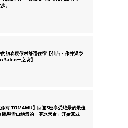
散步。
在的初春度假村舒适住宿【仙台・作并温泉
obo Salon⼀之坊】
假村 TOMAMU】回避3密享受绝景的最佳
地 眺望雪山绝景的「雾冰天台」开始营业