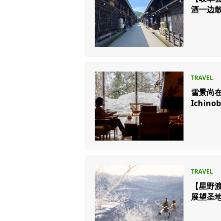
酒一边
雪景尚
Ichin
【星野渡
展望圣