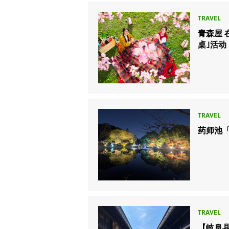
青森屋 
桌｣活动
药师池「
【岐阜