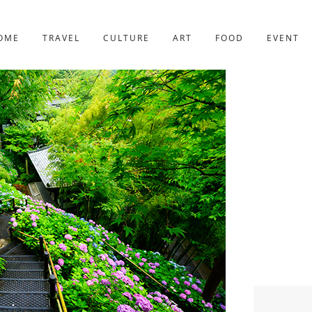
京都
221件
OME
TRAVEL
CULTURE
ART
FOOD
EVENT