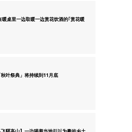
在暖桌里一边取暖一边赏花饮酒的｢赏花暖
秋叶祭典」将持续到11月底
县飞驒高山】一边喝着当地引以为豪的乡土