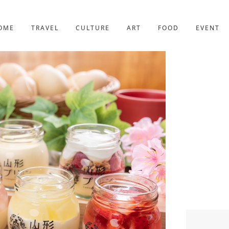
京都
221件
OME
TRAVEL
CULTURE
ART
FOOD
EVENT