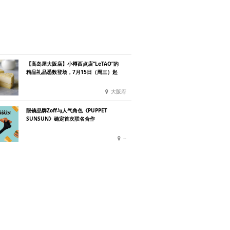
【高岛屋大阪店】小樽西点店“LeTAO”的
精品礼品悉数登场，7月15日（周三）起
大阪府
眼镜品牌Zoff与人气角色《PUPPET
SUNSUN》确定首次联名合作
--