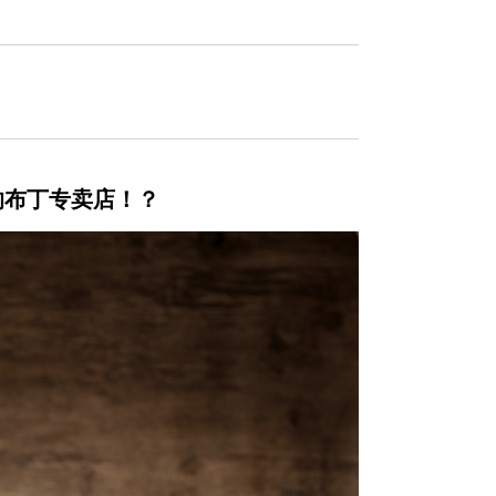
１
的布丁专卖店！？