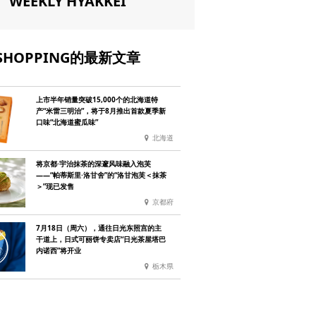
WEEKLY HYAKKEI
SHOPPING的最新文章
上市半年销量突破15,000个的北海道特
产“米雷三明治”，将于8月推出首款夏季新
口味“北海道蜜瓜味”
北海道
将京都·宇治抹茶的深邃风味融入泡芙
——“帕蒂斯里·洛甘舍”的“洛甘泡芙＜抹茶
＞”现已发售
京都府
7月18日（周六），通往日光东照宫的主
干道上，日式可丽饼专卖店“日光茶屋塔巴
内诺西”将开业
栃木県