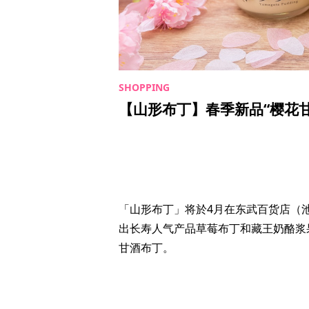
【山形布丁】春季新品“樱花
「山形布丁」将於4月在东武百货店（
出长寿人气产品草莓布丁和藏王奶酪浆
甘酒布丁。