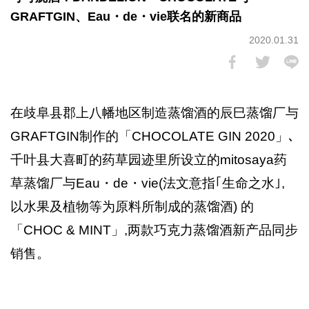
GRAFTGIN、Eau・de・vie联名的新商品
2020.01.31
在歧阜县郡上八幡地区制造蒸馏酒的辰巳蒸馏厂与
GRAFTGIN制作的「CHOCOLATE GIN 2020」､
千叶县大喜町的药草园迹里所设立的mitosaya药
草蒸馏厂与Eau・de・vie(法文意指｢生命之水｣,
以水果及植物等为原料所制成的蒸馏酒) 的
「CHOC & MINT」,两款巧克力蒸馏酒新产品同步
销售。