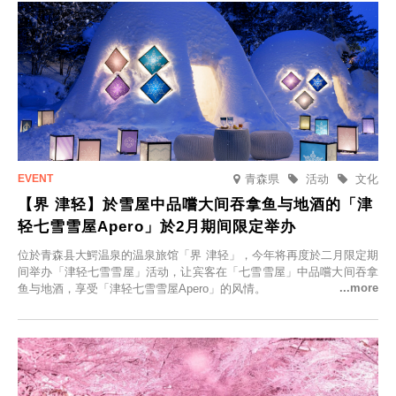
青森県
活动
文化
【界 津轻】於雪屋中品嚐大间吞拿鱼与地酒的「津
轻七雪雪屋Apero」於2月期间限定举办
位於青森县大鰐温泉的温泉旅馆「界 津轻」，今年将再度於二月限定期
间举办「津轻七雪雪屋」活动，让宾客在「七雪雪屋」中品嚐大间吞拿
鱼与地酒，享受「津轻七雪雪屋Apero」的风情。