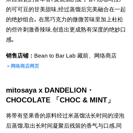
的可可豆的甘美甜味,经过蒸馏后完美融合在一起
的绝妙组合｡ 在黑巧克力的微微苦味里加上杜松
的些许刺激香辣味,创造出更成熟有深度的绝妙口
感｡
销售店铺：
Bean to Bar Lab 藏前、网络商店
＞网络商店网页
mitosaya x DANDELION・
CHOCOLATE 「CHOC & MINT」
将带有坚果香的原料经过米蒸馏法长时间的浸泡
后蒸馏,取出长时间凝聚后残留的香气与口感,同