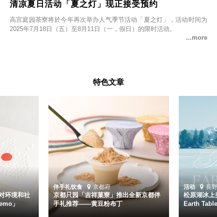
清凉夏日活动「夏之灯」现正接受预约
高宫庭园茶寮将於今年再次举办人气季节活动「夏之灯」，活动时间为
2025年7月18日（五）至8月11日（一，假日）的限时活动。
特色文章
伴手礼
饮食
京都府
活动
長
对环境和社
京都只园「吉祥菓寮」推出全新京都伴
松原湖冰上美
emo」
手礼推荐——黄豆粉布丁
Earth Ta