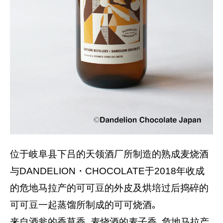
位于岐阜县下吕的天领酒厂所制造的熟成麦烧酒
与DANDELION・CHOCOLATE于2018年收成
的危地马拉产的可可豆的外皮及烘培过后捣碎的
可可豆一起蒸馏所制成的可可烧酒｡
来自酒瓮的香草香､麦烧酒的麦子香､危地马拉产