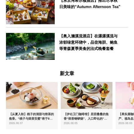
【东京湾希尔顿酒店】推出尽享秋
日美味的“Autumn Afternoon Tea”
東京都
【奥入濑溪流酒店】在潺潺溪流与
浓郁绿意环绕中，品尝海胆、鲍鱼
等青森夏季美食的法式晚餐套餐
青森県
新文章
【从夏入秋】桃子的清甜与焙茶的
【伊右卫门咖啡馆】层层叠叠的焦
【果实屋咖
焦香。“桃子与焙茶安蜜”将于8月
香“焙茶铜锣烧”、入口即化的“宇
产、福岛县
中旬起限时发售
治抹茶提拉米苏”全新登场
2026.08.07
2026.08.05
2026.08.03