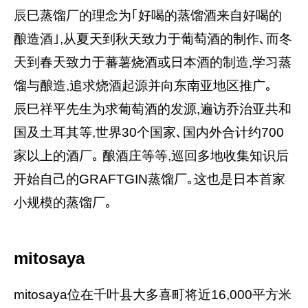
辰巳蒸馏厂的理念为｢好喝的蒸馏酒来自好喝的
酿造酒｣,从夏天到秋天致力于葡萄酒的制作､而冬
天到春天致力于蕃薯烧酒或日本酒的制造,学习蒸
馏与酿造,追求烧酒起源并向东南亚地区推广｡
辰巳祥平先生为求葡萄酒的发源,遍访乔治亚共和
国及土耳其等,世界30个国家､国内外合计约700
家以上的酒厂｡ 酿酒庄等等,巡回多地收集知识后
开始自己的GRAFTGIN蒸馏厂｡这也是日本首家
小规模的蒸馏厂｡
mitosaya
mitosaya位在千叶县大多喜町将近16,000平方米