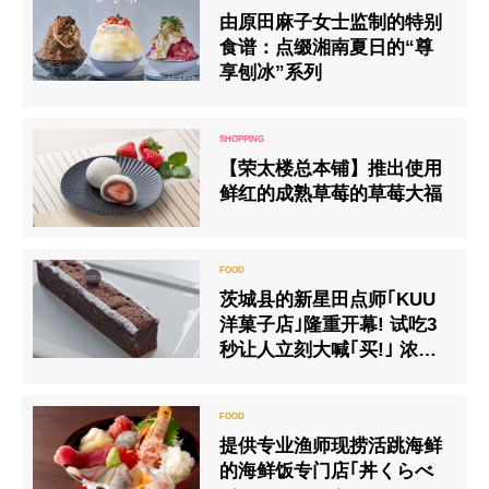
由原田麻子女士监制的特别
食谱：点缀湘南夏日的“尊
享刨冰”系列
【荣太楼总本铺】推出使用
鲜红的成熟草莓的草莓大福
茨城县的新星田点师｢KUU
洋菓子店｣隆重开幕! 试吃3
秒让人立刻大喊｢买!｣ 浓厚
却不腻的”巧克力蛋糕”大获
好评
提供专业渔师现捞活跳海鲜
的海鲜饭专门店｢丼くらべ