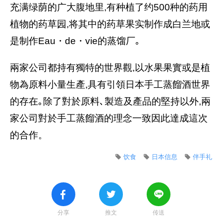
充满绿荫的广大腹地里,有种植了约500种的药用
植物的药草园,将其中的药草果实制作成白兰地或
是制作Eau・de・vie的蒸馏厂｡
兩家公司都持有獨特的世界觀,以水果果實或是植
物為原料小量生產,具有引領日本手工蒸餾酒世界
的存在｡除了對於原料､製造及產品的堅持以外,兩
家公司對於手工蒸餾酒的理念一致因此達成這次
的合作。
饮食
日本信息
伴手礼
分享
推文
传送