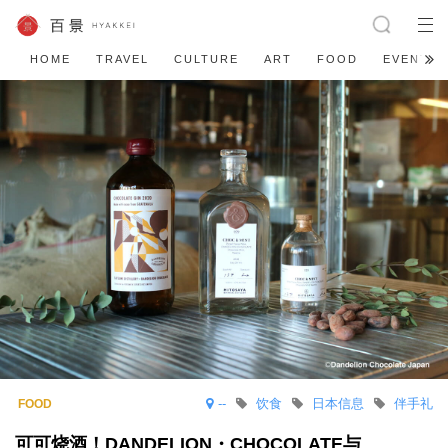
HOME
TRAVEL
CULTURE
ART
FOOD
EVENT
--
饮食
日本信息
伴手礼
可可烧酒！DANDELION・CHOCOLATE与