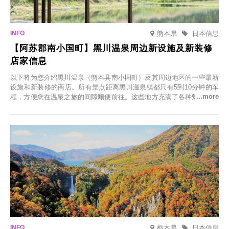
熊本県
日本信息
【阿苏郡南小国町】黑川温泉周边新设施及新装修
店家信息
以下将为您介绍黑川温泉（熊本县南小国町）及其周边地区的一些最新
设施和新装修的商店。所有景点距离黑川温泉镇都只有5到10分钟的车
程，方便您在温泉之旅的间隙顺便前往。这些地方充满了各种魅力，包
括由老字号旅馆新开的店、掩映在葱郁乡村中的咖啡馆，以及使用当地
食材的餐厅。让您体验黑川温泉的全新乐趣。
栃木県
日本信息