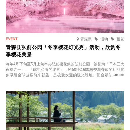
青森県
活动
樱花
青森县弘前公园「冬季樱花灯光秀」活动，欣赏冬
季樱花美景
每年4月下旬至5月上旬举办弘前樱花祭的弘前公园，被誉为「日本三大
夜樱之一」、「此生必看的绝景」，约50种2,600株樱花齐放的壮丽景
象吸引全球游客前来朝圣，是极受欢迎的观光胜地。配合最佳观雪时
节，将於2025年12月1日（周一）至2026年2月28日（周六）期间举办
「冬季樱花灯光秀」。