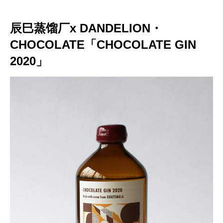
辰巳蒸馏厂x DANDELION・
CHOCOLATE「CHOCOLATE GIN
2020」