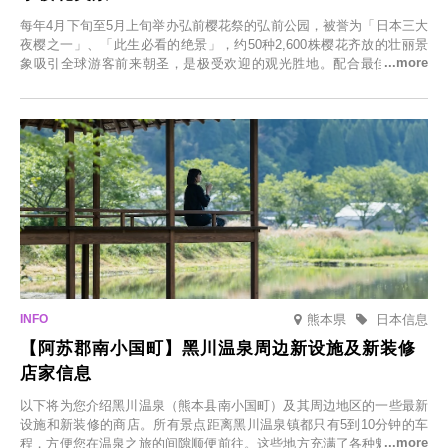
每年4月下旬至5月上旬举办弘前樱花祭的弘前公园，被誉为「日本三大
夜樱之一」、「此生必看的绝景」，约50种2,600株樱花齐放的壮丽景
象吸引全球游客前来朝圣，是极受欢迎的观光胜地。配合最佳观雪时
节，将於2025年12月1日（周一）至2026年2月28日（周六）期间举办
「冬季樱花灯光秀」。
熊本県
日本信息
【阿苏郡南小国町】黑川温泉周边新设施及新装修
店家信息
以下将为您介绍黑川温泉（熊本县南小国町）及其周边地区的一些最新
设施和新装修的商店。所有景点距离黑川温泉镇都只有5到10分钟的车
程，方便您在温泉之旅的间隙顺便前往。这些地方充满了各种魅力，包