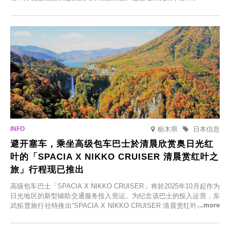
括由老字号旅馆新开的店、掩映在葱郁乡村中的咖啡馆，以及使用当地
食材的餐厅。让您体验黑川温泉的全新乐趣。
栃木県
日本信息
避开塞车，乘坐高级包车巴士於清晨欣赏奥日光红
叶的「SPACIA X NIKKO CRUISER 清晨赏红叶之
旅」行程现已推出
高级包车巴士「SPACIA X NIKKO CRUISER」将於2025年10月起作为
日光地区的新型辅助交通服务投入营运。为纪念该巴士的投入运营，东
武拓普旅行社特推出“SPACIA X NIKKO CRUISER 清晨赏红叶之旅”，
并於2025年9月12日起发售。