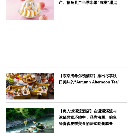
产、福岛县产当季水果“白桃”甜点
東京都
【东京湾希尔顿酒店】推出尽享秋
日美味的“Autumn Afternoon Tea”
東京都
【奥入濑溪流酒店】在潺潺溪流与
浓郁绿意环绕中，品尝海胆、鲍鱼
等青森夏季美食的法式晚餐套餐