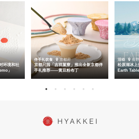
伴手礼
饮食
京都府
活动
長
对环境和社
京都只园「吉祥菓寮」推出全新京都伴
松原湖冰上美
emo」
手礼推荐——黄豆粉布丁
Earth Ta