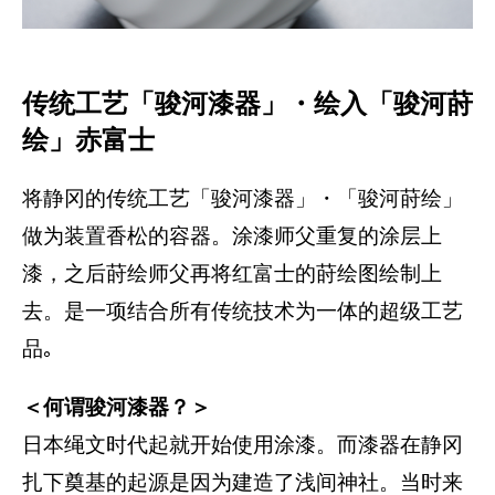
传统工艺「骏河漆器」・绘入「骏河莳
绘」赤富士
将静冈的传统工艺「骏河漆器」・「骏河莳绘」
做为装置香松的容器。涂漆师父重复的涂层上
漆，之后莳绘师父再将红富士的莳绘图绘制上
去。是一项结合所有传统技术为一体的超级工艺
品｡
＜何谓骏河漆器？＞
日本绳文时代起就开始使用涂漆。而漆器在静冈
扎下奠基的起源是因为建造了浅间神社。当时来