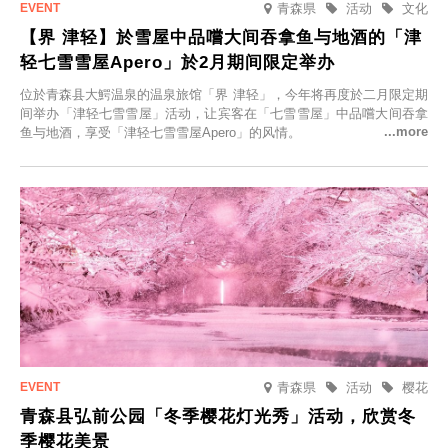
青森県
活动
文化
【界 津轻】於雪屋中品嚐大间吞拿鱼与地酒的「津
轻七雪雪屋Apero」於2月期间限定举办
位於青森县大鰐温泉的温泉旅馆「界 津轻」，今年将再度於二月限定期
间举办「津轻七雪雪屋」活动，让宾客在「七雪雪屋」中品嚐大间吞拿
鱼与地酒，享受「津轻七雪雪屋Apero」的风情。
青森県
活动
樱花
青森县弘前公园「冬季樱花灯光秀」活动，欣赏冬
季樱花美景