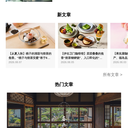
青森県
新文章
【从夏入秋】桃子的清甜与焙茶的
【伊右卫门咖啡馆】层层叠叠的焦
【果实屋咖
焦香。“桃子与焙茶安蜜”将于8月
香“焙茶铜锣烧”、入口即化的“宇
产、福岛县
中旬起限时发售
治抹茶提拉米苏”全新登场
2026.08.07
2026.08.05
2026.08.03
所有文章 >
热门文章