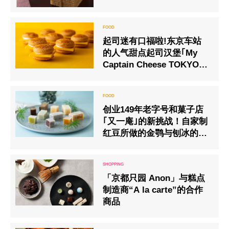
起司迷有口福啦!东京车站
的人气甜点起司汉堡｢My
Captain Cheese TOKYO｣
将在羽田空港隆重登场
创业149年老字号和菓子店
｢又一庵｣的新挑战！自家制
红豆所做的金鹗与刨冰的美
丽相遇
「京都只园 Anon」与糕点
制造商“A la carte”的合作
商品