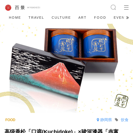
HOME
TRAVEL
CULTURE
ART
FOOD
EVENT
静岡県
饮食
高级香松「口溶(Kuchidoke)」×骏河漆器「赤富