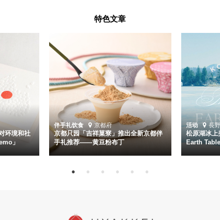
特色文章
伴手礼
饮食
京都府
活动
長
对环境和社
京都只园「吉祥菓寮」推出全新京都伴
松原湖冰上美
emo」
手礼推荐——黄豆粉布丁
Earth Ta