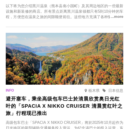
以下将为您介绍黑川温泉（熊本县南小国町）及其周边地区的一些最新
设施和新装修的商店。所有景点距离黑川温泉镇都只有5到10分钟的车
程，方便您在温泉之旅的间隙顺便前往。这些地方充满了各种魅力，包
括由老字号旅馆新开的店、掩映在葱郁乡村中的咖啡馆，以及使用当地
食材的餐厅。让您体验黑川温泉的全新乐趣。
栃木県
日本信息
避开塞车，乘坐高级包车巴士於清晨欣赏奥日光红
叶的「SPACIA X NIKKO CRUISER 清晨赏红叶之
旅」行程现已推出
高级包车巴士「SPACIA X NIKKO CRUISER」将於2025年10月起作为
日光地区的新型辅助交通服务投入营运。为纪念该巴士的投入运营，东