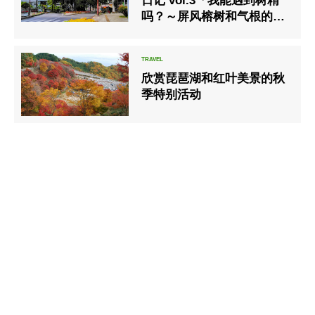
日记 vol.3「我能遇到树精
吗？～屏风榕树和气根的谜
～」
欣赏琵琶湖和红叶美景的秋
季特别活动