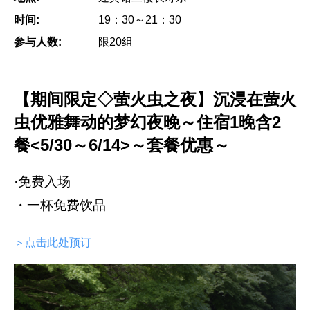
时间:
19：30～21：30
参与人数:
限20组
【期间限定◇萤火虫之夜】沉浸在萤火
虫优雅舞动的梦幻夜晚～住宿1晚含2
餐<5/30～6/14>～套餐优惠～
·免费入场
・一杯免费饮品
＞点击此处预订