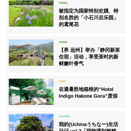
被指定为国家特别史蹟、特
别名胜的「小石川后乐园」
的鸢尾花
【界 远州】举办「静冈新茶
住宿」活动，享受茶时的新
鲜嫩叶香气
在避暑胜地箱根的“Hotel
Indigo Hakone Gora”度假
我的(Uchinaうちなー)生活