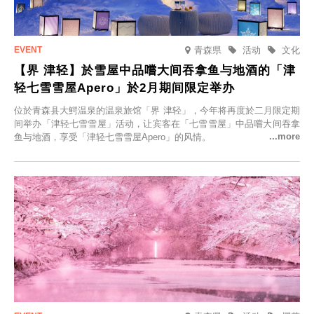
青森県
活动
文化
【界 津轻】於雪屋中品嚐大间吞拿鱼与地酒的「津
轻七雪雪屋Apero」於2月期间限定举办
位於青森县大鰐温泉的温泉旅馆「界 津轻」，今年将再度於二月限定期
间举办「津轻七雪雪屋」活动，让宾客在「七雪雪屋」中品嚐大间吞拿
鱼与地酒，享受「津轻七雪雪屋Apero」的风情。