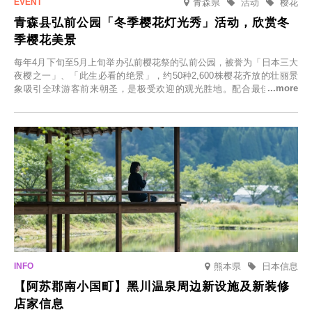
青森県
活动
樱花
青森县弘前公园「冬季樱花灯光秀」活动，欣赏冬
季樱花美景
每年4月下旬至5月上旬举办弘前樱花祭的弘前公园，被誉为「日本三大
夜樱之一」、「此生必看的绝景」，约50种2,600株樱花齐放的壮丽景
象吸引全球游客前来朝圣，是极受欢迎的观光胜地。配合最佳观雪时
节，将於2025年12月1日（周一）至2026年2月28日（周六）期间举办
「冬季樱花灯光秀」。
熊本県
日本信息
【阿苏郡南小国町】黑川温泉周边新设施及新装修
店家信息