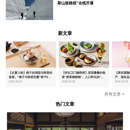
斯山脉路线”全线开通
富山県
新文章
【从夏入秋】桃子的清甜与焙茶的
【伊右卫门咖啡馆】层层叠叠的焦
【果实屋咖
焦香。“桃子与焙茶安蜜”将于8月
香“焙茶铜锣烧”、入口即化的“宇
产、福岛县
中旬起限时发售
治抹茶提拉米苏”全新登场
2026.08.07
2026.08.05
2026.08.03
所有文章 >
热门文章