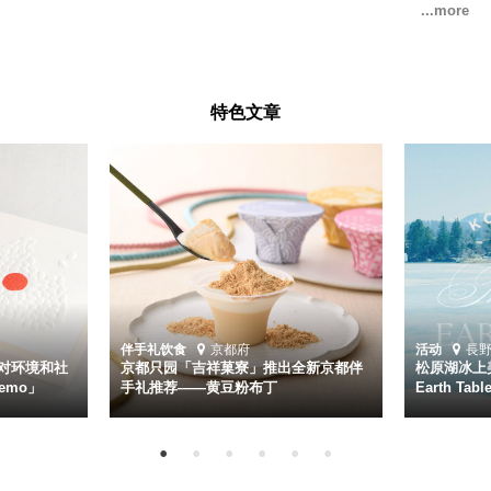
特色文章
伴手礼
饮食
京都府
活动
長
对环境和社
京都只园「吉祥菓寮」推出全新京都伴
松原湖冰上美
emo」
手礼推荐——黄豆粉布丁
Earth Ta