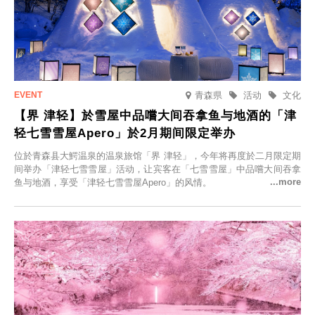
青森県
活动
文化
【界 津轻】於雪屋中品嚐大间吞拿鱼与地酒的「津
轻七雪雪屋Apero」於2月期间限定举办
位於青森县大鰐温泉的温泉旅馆「界 津轻」，今年将再度於二月限定期
间举办「津轻七雪雪屋」活动，让宾客在「七雪雪屋」中品嚐大间吞拿
鱼与地酒，享受「津轻七雪雪屋Apero」的风情。