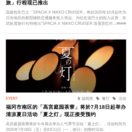
旅」行程现已推出
高级包车巴士「SPACIA X NIKKO CRUISER」将於2025年10月起作为
日光地区的新型辅助交通服务投入营运。为纪念该巴士的投入运营，东
武拓普旅行社特推出“SPACIA X NIKKO CRUISER 清晨赏红叶之旅”，
并於2025年9月12日起发售。
福岡県
餐厅
活动
福冈市南区的「高宫庭园茶寮」将於7月18日起举办
清凉夏日活动「夏之灯」现正接受预约
高宫庭园茶寮将於今年再次举办人气季节活动「夏之灯」，活动时间为
2025年7月18日（五）至8月11日（一，假日）的限时活动。