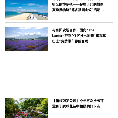
街区的博多镇——穿梭于此的博多
夏季风物诗“博多祇园山笠”活动期
间，儿童住宿费全免
福岡県
与富田农场合作，面向“The
Lantern芦别”住客推出附赠“薰衣草
巴士”免费乘车券的套餐
北海道
【箱根强罗公园】今年再次推出可
置身于绣球花丛中拍照的打卡点