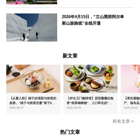
神奈川県
2026年4月15日，“立山黑部阿尔卑
斯山脉路线”全线开通
富山県
新文章
【从夏入秋】桃子的清甜与焙茶的
【伊右卫门咖啡馆】层层叠叠的焦
【果实屋咖
焦香。“桃子与焙茶安蜜”将于8月
香“焙茶铜锣烧”、入口即化的“宇
产、福岛县
中旬起限时发售
治抹茶提拉米苏”全新登场
2026.08.07
2026.08.05
2026.08.03
所有文章 >
热门文章