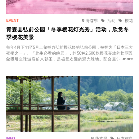
青森県
活动
樱花
青森县弘前公园「冬季樱花灯光秀」活动，欣赏冬
季樱花美景
每年4月下旬至5月上旬举办弘前樱花祭的弘前公园，被誉为「日本三大
夜樱之一」、「此生必看的绝景」，约50种2,600株樱花齐放的壮丽景
象吸引全球游客前来朝圣，是极受欢迎的观光胜地。配合最佳观雪时
节，将於2025年12月1日（周一）至2026年2月28日（周六）期间举办
「冬季樱花灯光秀」。
熊本県
日本信息