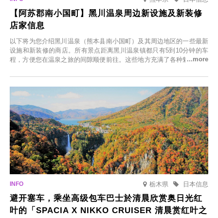
【阿苏郡南小国町】黑川温泉周边新设施及新装修
店家信息
以下将为您介绍黑川温泉（熊本县南小国町）及其周边地区的一些最新
设施和新装修的商店。所有景点距离黑川温泉镇都只有5到10分钟的车
程，方便您在温泉之旅的间隙顺便前往。这些地方充满了各种魅力，包
括由老字号旅馆新开的店、掩映在葱郁乡村中的咖啡馆，以及使用当地
食材的餐厅。让您体验黑川温泉的全新乐趣。
栃木県
日本信息
避开塞车，乘坐高级包车巴士於清晨欣赏奥日光红
叶的「SPACIA X NIKKO CRUISER 清晨赏红叶之