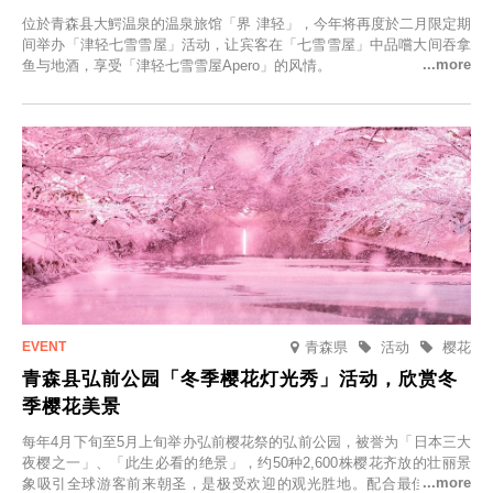
位於青森县大鰐温泉的温泉旅馆「界 津轻」，今年将再度於二月限定期
间举办「津轻七雪雪屋」活动，让宾客在「七雪雪屋」中品嚐大间吞拿
鱼与地酒，享受「津轻七雪雪屋Apero」的风情。
青森県
活动
樱花
青森县弘前公园「冬季樱花灯光秀」活动，欣赏冬
季樱花美景
每年4月下旬至5月上旬举办弘前樱花祭的弘前公园，被誉为「日本三大
夜樱之一」、「此生必看的绝景」，约50种2,600株樱花齐放的壮丽景
象吸引全球游客前来朝圣，是极受欢迎的观光胜地。配合最佳观雪时