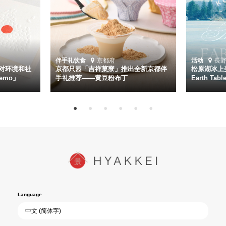
伴手礼
饮食
京都府
活动
長
对环境和社
京都只园「吉祥菓寮」推出全新京都伴
松原湖冰上美
emo」
手礼推荐——黄豆粉布丁
Earth Ta
Language