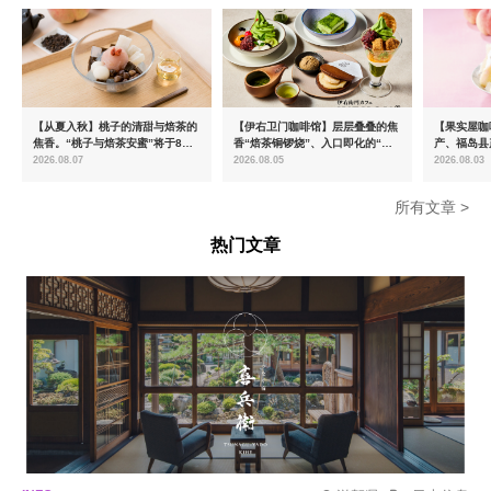
【从夏入秋】桃子的清甜与焙茶的
【伊右卫门咖啡馆】层层叠叠的焦
【果实屋咖
焦香。“桃子与焙茶安蜜”将于8月
香“焙茶铜锣烧”、入口即化的“宇
产、福岛县
中旬起限时发售
治抹茶提拉米苏”全新登场
2026.08.07
2026.08.05
2026.08.03
所有文章 >
热门文章