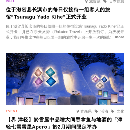
滋賀県
日本信息
位于滋贺县长滨市的每日仅接待一组客人的旅
馆“Tsunagu Yado Kihe”正式开业
位于滋贺县长滨市的每日仅限一组的住宿设施“Tsunagu Yado Kihe”已正
式开业，并已在乐天旅游（Rakuten Travel）上开放预订。为庆祝开
业，我们将推出“#在每日仅限一组的旅馆中开启一生一次的回忆之旅”活
动，赠送一晚两日的免费住宿。正因为是每日仅限一组的旅馆，您才能
在此与重要之人共度一段难忘的特别时光。
青森県
活动
文化
【界 津轻】於雪屋中品嚐大间吞拿鱼与地酒的「津
轻七雪雪屋Apero」於2月期间限定举办