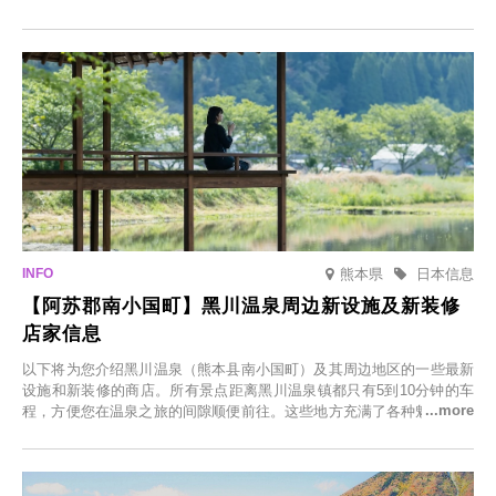
节，将於2025年12月1日（周一）至2026年2月28日（周六）期间举办
「冬季樱花灯光秀」。
熊本県
日本信息
【阿苏郡南小国町】黑川温泉周边新设施及新装修
店家信息
以下将为您介绍黑川温泉（熊本县南小国町）及其周边地区的一些最新
设施和新装修的商店。所有景点距离黑川温泉镇都只有5到10分钟的车
程，方便您在温泉之旅的间隙顺便前往。这些地方充满了各种魅力，包
括由老字号旅馆新开的店、掩映在葱郁乡村中的咖啡馆，以及使用当地
食材的餐厅。让您体验黑川温泉的全新乐趣。