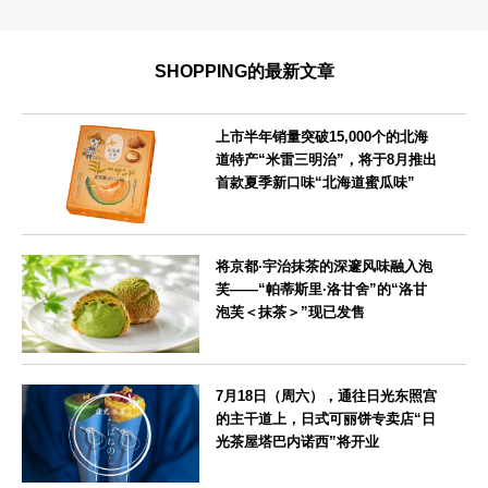
SHOPPING的最新文章
上市半年销量突破15,000个的北海
道特产“米雷三明治”，将于8月推出
首款夏季新口味“北海道蜜瓜味”
北海道
将京都·宇治抹茶的深邃风味融入泡
芙——“帕蒂斯里·洛甘舍”的“洛甘
泡芙＜抹茶＞”现已发售
京都府
7月18日（周六），通往日光东照宫
的主干道上，日式可丽饼专卖店“日
光茶屋塔巴内诺西”将开业