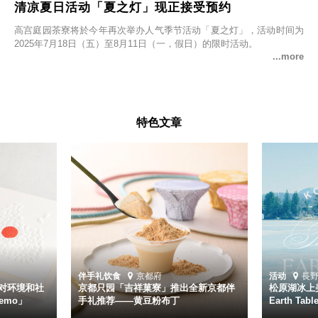
清凉夏日活动「夏之灯」现正接受预约
高宫庭园茶寮将於今年再次举办人气季节活动「夏之灯」，活动时间为
2025年7月18日（五）至8月11日（一，假日）的限时活动。
特色文章
伴手礼
饮食
京都府
活动
長
对环境和社
京都只园「吉祥菓寮」推出全新京都伴
松原湖冰上美
emo」
手礼推荐——黄豆粉布丁
Earth Ta