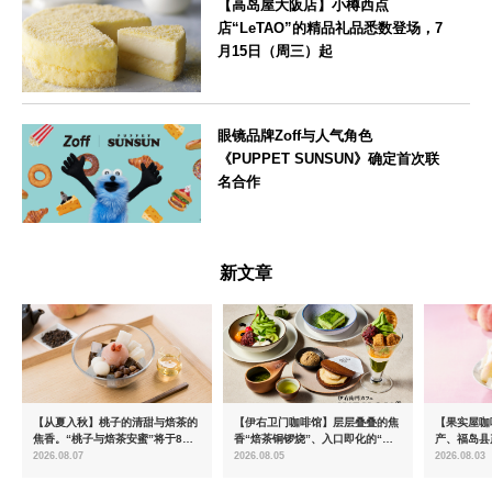
【高岛屋大阪店】小樽西点
店“LeTAO”的精品礼品悉数登场，7
月15日（周三）起
大阪府
眼镜品牌Zoff与人气角色
《PUPPET SUNSUN》确定首次联
名合作
--
新文章
【从夏入秋】桃子的清甜与焙茶的
【伊右卫门咖啡馆】层层叠叠的焦
【果实屋咖
焦香。“桃子与焙茶安蜜”将于8月
香“焙茶铜锣烧”、入口即化的“宇
产、福岛县
中旬起限时发售
治抹茶提拉米苏”全新登场
2026.08.07
2026.08.05
2026.08.03