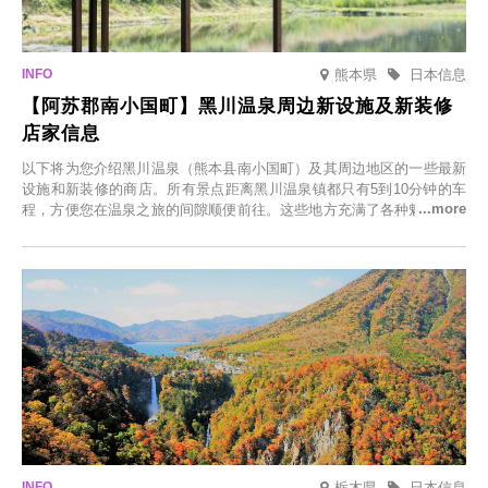
熊本県
日本信息
【阿苏郡南小国町】黑川温泉周边新设施及新装修
店家信息
以下将为您介绍黑川温泉（熊本县南小国町）及其周边地区的一些最新
设施和新装修的商店。所有景点距离黑川温泉镇都只有5到10分钟的车
程，方便您在温泉之旅的间隙顺便前往。这些地方充满了各种魅力，包
括由老字号旅馆新开的店、掩映在葱郁乡村中的咖啡馆，以及使用当地
食材的餐厅。让您体验黑川温泉的全新乐趣。
栃木県
日本信息