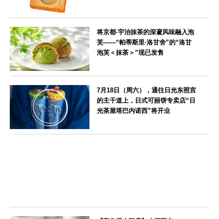
北海道
将京都·宇治抹茶的深邃风味融入泡
芙——“帕蒂斯里·洛甘舍”的“洛甘
泡芙＜抹茶＞”现已发售
京都府
7月18日（周六），通往日光东照宫
的主干道上，日式可丽饼专卖店“日
光茶屋塔巴内诺西”将开业
栃木県