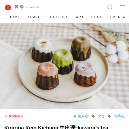
HOME
TRAVEL
CULTURE
ART
FOOD
EVENT
東京都
饮食
伴手礼
Kirarina Keio Kichijoji 中出现“kawara’s tea