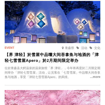
青森県
活动
文化
【界 津轻】於雪屋中品嚐大间吞拿鱼与地酒的「津
轻七雪雪屋Apero」於2月期间限定举办
位於青森县大鰐温泉的温泉旅馆「界 津轻」，今年将再度於二月限定期
间举办「津轻七雪雪屋」活动，让宾客在「七雪雪屋」中品嚐大间吞拿
鱼与地酒，享受「津轻七雪雪屋Apero」的风情。