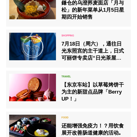
鎌仓的乌澄荞麦面店「月与
松」的新年菜单从1月5日星
期四开始销售
7月18日（周六），通往日
光东照宫的主干道上，日式
可丽饼专卖店“日光茶屋塔
巴内诺西”将开业
【东京车站】以草莓烤饼干
为主的新甜点品牌「Berry
UP！」
还能增强免疫力！？用饮食
展开改善肠道健康的活动｡