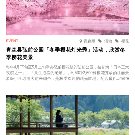
青森県
活动
樱花
青森县弘前公园「冬季樱花灯光秀」活动，欣赏冬
季樱花美景
每年4月下旬至5月上旬举办弘前樱花祭的弘前公园，被誉为「日本三大
夜樱之一」、「此生必看的绝景」，约50种2,600株樱花齐放的壮丽景
象吸引全球游客前来朝圣，是极受欢迎的观光胜地。配合最佳观雪时
节，将於2025年12月1日（周一）至2026年2月28日（周六）期间举办
「冬季樱花灯光秀」。