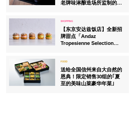
老牌味淋酿造场所监制的
Café开始提供｢进化形！色
彩缤纷的肠活御膳｣
【东京安达兹饭店】全新招
牌甜点「Andaz
Tropesienne Selection
Box」现已在糕点店发售
送给全国信州来自大自然的
恩典！限定销售30组的｢夏
至的美味山菜豪华年菜｣