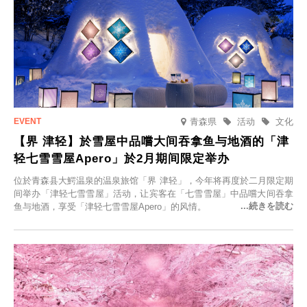
青森県
活动
文化
【界 津轻】於雪屋中品嚐大间吞拿鱼与地酒的「津
轻七雪雪屋Apero」於2月期间限定举办
位於青森县大鰐温泉的温泉旅馆「界 津轻」，今年将再度於二月限定期
间举办「津轻七雪雪屋」活动，让宾客在「七雪雪屋」中品嚐大间吞拿
鱼与地酒，享受「津轻七雪雪屋Apero」的风情。