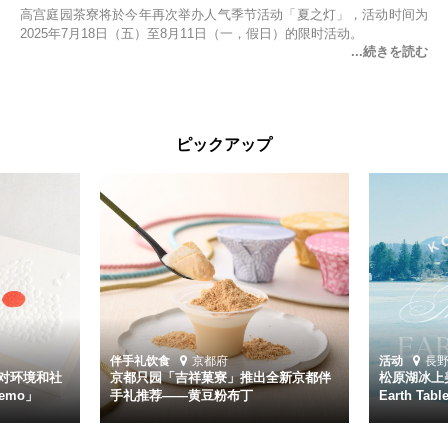
高宫庭园茶寮将於今年再次举办人气季节活动「夏之灯」，活动时间为
2025年7月18日（五）至8月11日（一，假日）的限时活动。
ピックアップ
伴手礼
饮食
京都府
活动
長
对环境和社
京都只园「吉祥菓寮」推出全新京都伴
松原湖冰上美
emo」
手礼推荐——黄豆粉布丁
Earth Ta