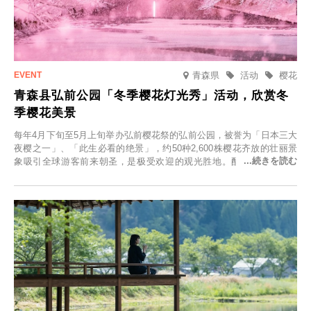
青森県
活动
樱花
青森县弘前公园「冬季樱花灯光秀」活动，欣赏冬
季樱花美景
每年4月下旬至5月上旬举办弘前樱花祭的弘前公园，被誉为「日本三大
夜樱之一」、「此生必看的绝景」，约50种2,600株樱花齐放的壮丽景
象吸引全球游客前来朝圣，是极受欢迎的观光胜地。配合最佳观雪时
节，将於2025年12月1日（周一）至2026年2月28日（周六）期间举办
「冬季樱花灯光秀」。