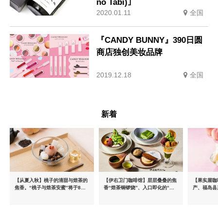
no Tabi)｣
2020.01.11
全国
『CANDY BUNNY』390日圆
商店独创美妆品牌
2019.12.18
全国
新着
【从夏入秋】桃子的清甜与焙茶的
【伊右卫门咖啡馆】层层叠叠的焦
【果实屋咖
焦香。“桃子与焙茶安蜜”将于8月
香“焙茶铜锣烧”、入口即化的“宇
产、福岛县
中旬起限时发售
治抹茶提拉米苏”全新登场