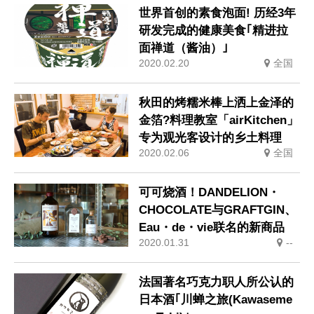
世界首创的素食泡面! 历经3年
研发完成的健康美食｢精进拉
面禅道（酱油）｣
2020.02.20
全国
秋田的烤糯米棒上洒上金泽的
金箔?料理教室「airKitchen」
专为观光客设计的乡土料理
2020.02.06
全国
可可烧酒！DANDELION・
CHOCOLATE与GRAFTGIN、
Eau・de・vie联名的新商品
2020.01.31
--
法国著名巧克力职人所公认的
日本酒｢川蝉之旅(Kawaseme