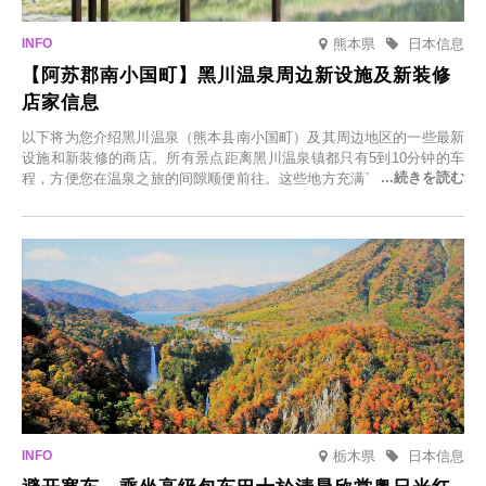
熊本県
日本信息
【阿苏郡南小国町】黑川温泉周边新设施及新装修
店家信息
以下将为您介绍黑川温泉（熊本县南小国町）及其周边地区的一些最新
设施和新装修的商店。所有景点距离黑川温泉镇都只有5到10分钟的车
程，方便您在温泉之旅的间隙顺便前往。这些地方充满了各种魅力，包
括由老字号旅馆新开的店、掩映在葱郁乡村中的咖啡馆，以及使用当地
食材的餐厅。让您体验黑川温泉的全新乐趣。
栃木県
日本信息