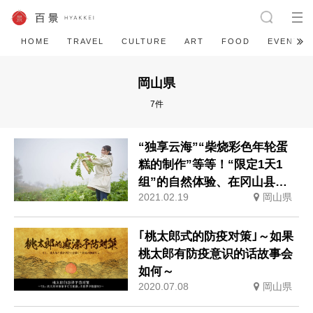
HOME
TRAVEL
CULTURE
ART
FOOD
EVENT
岡山県
7件
“独享云海”“柴烧彩色年轮蛋
糕的制作”等等！“限定1天1
组”的自然体验、在冈山县美
2021.02.19
岡山県
作市汤温泉的活动从3月上旬
开始
｢桃太郎式的防疫对策｣～如果
桃太郎有防疫意识的话故事会
如何～
2020.07.08
岡山県