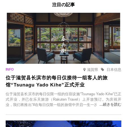
注目の記事
滋賀県
日本信息
位于滋贺县长滨市的每日仅接待一组客人的旅
馆“Tsunagu Yado Kihe”正式开业
位于滋贺县长滨市的每日仅限一组的住宿设施“Tsunagu Yado Kihe”已正
式开业，并已在乐天旅游（Rakuten Travel）上开放预订。为庆祝开
业，我们将推出“#在每日仅限一组的旅馆中开启一生一次的回忆之旅”活
动，赠送一晚两日的免费住宿。正因为是每日仅限一组的旅馆，您才能
在此与重要之人共度一段难忘的特别时光。