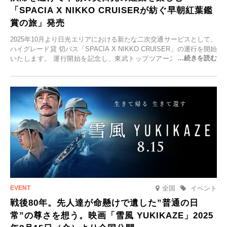
「SPACIA X NIKKO CRUISERが紡ぐ早朝紅葉鑑
賞の旅」発売
2025年10月より日光エリアにおける新たな二次交通サービスとして、
ハイグレード貸 切バス「SPACIA X NIKKO CRUISER」の運行を開始
いたします。 運行開始を記念し、東武トップツアーズ株式会社では
「SPACIA X NIKKO CRUISERが紡ぐ 早朝紅葉鑑賞の旅」を企画、
2025年9月12日(金)より発売いたします。
全国
イベント
戦後80年。先人達が命懸けで遺した”普通の日
常”の尊さを想う。映画「雪風 YUKIKAZE」2025