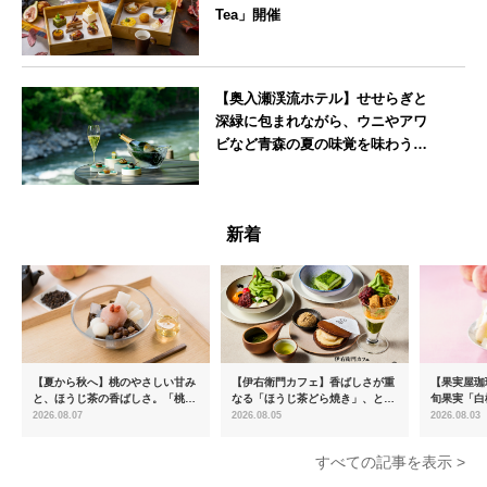
Tea」開催
東京都
【奥入瀬渓流ホテル】せせらぎと
深緑に包まれながら、ウニやアワ
ビなど青森の夏の味覚を味わうフ
レンチディナーコース
青森県
新着
【夏から秋へ】桃のやさしい甘み
【伊右衛門カフェ】香ばしさが重
【果実屋珈
と、ほうじ茶の香ばしさ。「桃と
なる「ほうじ茶どら焼き」、とろ
旬果実「白
ほうじ茶のあんみつ」を8月中旬
ける「宇治抹茶ティラミス」が新
限定販売
2026.08.07
2026.08.05
2026.08.03
より期間限定販売
登場
すべての記事を表示 >