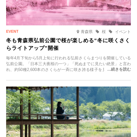
青森県
桜
イベント
冬も青森県弘前公園で桜が楽しめる“冬に咲くさく
らライトアップ”開催
毎年4月下旬から5月上旬に行われる弘前さくらまつりを開催している
弘前公園。「日本三大夜桜の一つ」「死ぬまでに見たい絶景」と言わ
れ、約50種2,600本のさくらが一斉に咲き誇る様子を見に、世界中か
ら観光客が集う人気スポットです。雪の見頃に合わせて2025年12月1
日(月)～2026年2月28日(土)の期間、「冬に咲くさくらライトアップ」
を開催します。