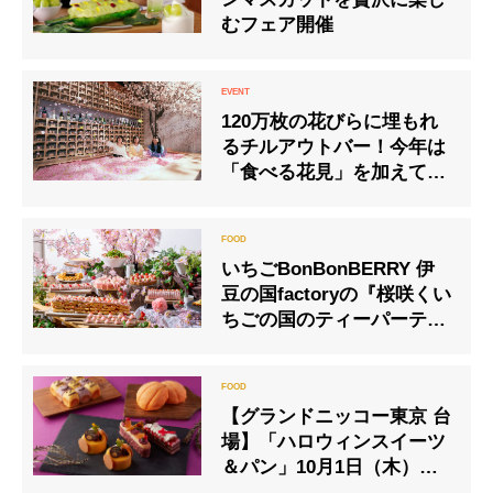
むフェア開催
120万枚の花びらに埋もれ
るチルアウトバー！今年は
「食べる花見」を加えて、
渋谷で初開催！SAKURA
CHILL BAR 2020 by 佐賀
いちごBonBonBERRY 伊
豆の国factoryの『桜咲くい
ちごの国のティーパーティ
ー』
【グランドニッコー東京 台
場】「ハロウィンスイーツ
＆パン」10月1日（木）よ
り販売開始