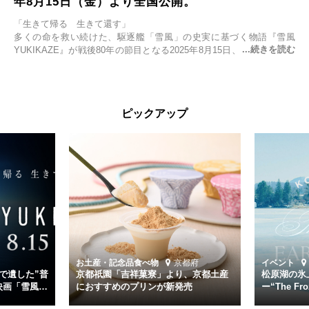
年8月15日（金）より全国公開。
「生きて帰る 生きて還す」
多くの命を救い続けた、駆逐艦「雪風」の史実に基づく物語『雪風
YUKIKAZE』が戦後80年の節目となる2025年8月15日、全国公開され
る。公開に先立ちソニー・ピクチャーズ試写室でマスコミ先行試写会
が行われた。
太平洋戦争中に実在した駆逐艦「雪風」。戦場で海に投げ出された多
ピックアップ
くの仲間の命を救い帰還させ、戦後まで生き抜き「幸運艦」と呼ばれ
た雪風と、激動の時代を懸命に生きる人々の姿を壮大なスケールで描
く。
主演は「雪風」の艦長・寺澤一利を演じる竹野内豊。先任伍長・早瀬
幸平を玉木宏が演じるほか、奥平大兼、田中麗奈、石丸幹二、益岡徹
など実力派俳優が共演。そして戦艦大和と運命を共にした帝国海軍・
第二艦隊司令長官、伊藤整一を中井貴一が圧倒的な存在感で演じ切
る。
時代が再び、分断と暴力に揺れる現代。本作は「同じ過ちを繰り返す
道を歩んではいないか」と、彼らが命をかけて守りたいと願っ
お土産・記念品
食べ物
京都府
イベント
た”今”を生きる私達に問いかける。戦後80年、戦争の記憶が薄れゆく
で遺した”普
京都祇園「吉祥菓寮」より、京都土産
松原湖の氷
今だからこそ、尊い平和の価値を未来に繋ぐ作品『雪風 YUKIKAZE』
映画「雪風
におすすめのプリンが新発売
ー“The Fro
15日（金）よ
を多くの方にご覧いただきたい。