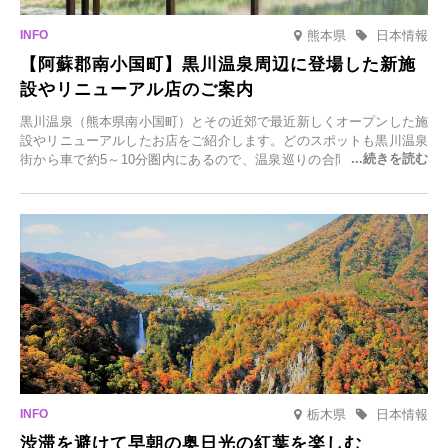
熊本県
日本情報
【阿蘇郡南小国町】黒川温泉周辺に登場した新施
設やリニューアル店のご案内
黒川温泉（熊本県南小国町）とその近郊で最近新しくオープンした施
設やリニューアルしたお店をご紹介します。どのスポットも黒川温泉
街から車で約5～10分圏内にあるので、温泉巡りの合間に気軽に立ち
寄れます。老舗旅館が手掛ける新店舗や、自然豊かな里山カフェ、地
元食材にこだわったレストランなど、多彩な魅力が満載です。黒川温
泉の新たな楽しみとしてチェックしてみてください。
栃木県
日本情報
渋滞を避けて早朝の奥日光の紅葉を楽しむ