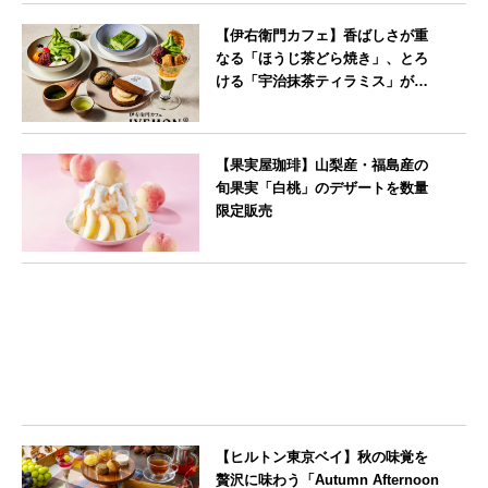
--
【伊右衛門カフェ】香ばしさが重
なる「ほうじ茶どら焼き」、とろ
ける「宇治抹茶ティラミス」が新
登場
--
【果実屋珈琲】山梨産・福島産の
旬果実「白桃」のデザートを数量
限定販売
東京都
【ヒルトン東京ベイ】秋の味覚を
贅沢に味わう「Autumn Afternoon