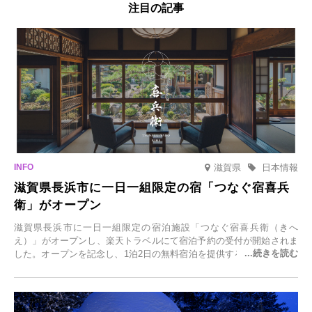
注目の記事
滋賀県
日本情報
滋賀県長浜市に一日一組限定の宿「つなぐ宿喜兵
衛」がオープン
滋賀県長浜市に一日一組限定の宿泊施設「つなぐ宿喜兵衛（きへ
え）」がオープンし、楽天トラベルにて宿泊予約の受付が開始されま
した。オープンを記念し、1泊2日の無料宿泊を提供するキャンペーン
「＃一日一組限定の宿で一生に一度の思い出旅」を実施します。一日
一組限定の宿だからこそ叶う、大切な人との特別な時間を体験いただ
けます。