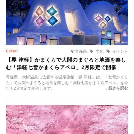
青森県
文化
イベント
【界 津軽】かまくらで大間のまぐろと地酒を楽し
む「津軽七雪かまくらアペロ」2月限定で開催
青森県・大鰐温泉に位置する温泉旅館「界 津軽」は、「七雪かまく
ら」で大間のまぐろと地酒を楽しむ「津軽七雪かまくらアペロ」を今
年も2月限定で開催します。