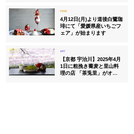
4月12日(月)より道後白鷺珈
琲にて「愛媛県産いちごフ
ェア」が始まります
【京都 宇治川】2025年4月
1日に粗挽き蕎麦と里山料
理の店 「茶兎里」がオープ
ン