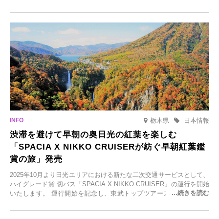
寄れます。老舗旅館が手掛ける新店舗や、自然豊かな里山カフェ、地
元食材にこだわったレストランなど、多彩な魅力が満載です。黒川温
泉の新たな楽しみとしてチェックしてみてください。
栃木県
日本情報
渋滞を避けて早朝の奥日光の紅葉を楽しむ
「SPACIA X NIKKO CRUISERが紡ぐ早朝紅葉鑑
賞の旅」発売
2025年10月より日光エリアにおける新たな二次交通サービスとして、
ハイグレード貸 切バス「SPACIA X NIKKO CRUISER」の運行を開始
いたします。 運行開始を記念し、東武トップツアーズ株式会社では
「SPACIA X NIKKO CRUISERが紡ぐ 早朝紅葉鑑賞の旅」を企画、
2025年9月12日(金)より発売いたします。