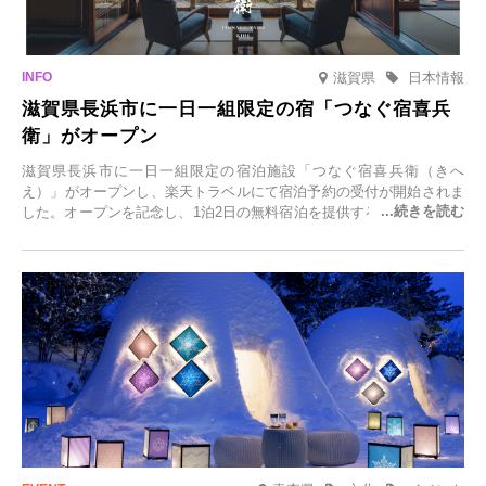
滋賀県
日本情報
滋賀県長浜市に一日一組限定の宿「つなぐ宿喜兵
衛」がオープン
滋賀県長浜市に一日一組限定の宿泊施設「つなぐ宿喜兵衛（きへ
え）」がオープンし、楽天トラベルにて宿泊予約の受付が開始されま
した。オープンを記念し、1泊2日の無料宿泊を提供するキャンペーン
「＃一日一組限定の宿で一生に一度の思い出旅」を実施します。一日
一組限定の宿だからこそ叶う、大切な人との特別な時間を体験いただ
けます。