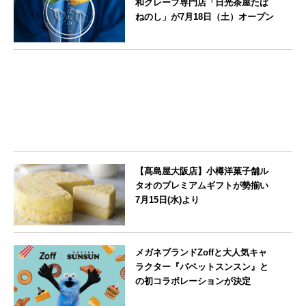
和クレープ専門店「日光茶屋たば
ねのし」が7月18日（土）オープン
栃木県
【髙島屋大阪店】小樽洋菓子舗ル
タオのプレミアムギフトが勢揃い
7月15日(水)より
大阪府
メガネブランドZoffと大人気キャ
ラクター『パペットスンスン』と
の初コラボレーションが決定