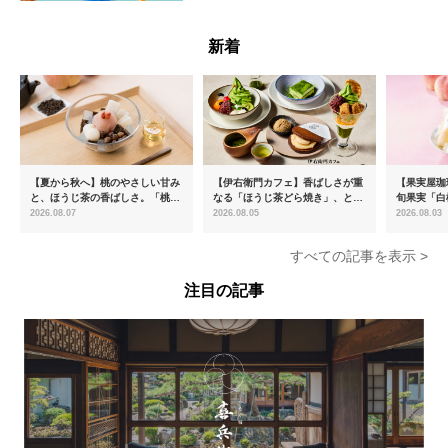
--
新着
【夏から秋へ】桃のやさしい甘み
【伊右衛門カフェ】香ばしさが重
【果実屋珈
と、ほうじ茶の香ばしさ。「桃と
なる「ほうじ茶どら焼き」、とろ
旬果実「白
ほうじ茶のあんみつ」を8月中旬
ける「宇治抹茶ティラミス」が新
限定販売
2026.08.07
2026.08.05
2026.08.03
より期間限定販売
登場
すべての記事を表示 >
注目の記事