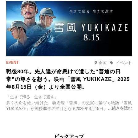
全国
イベント
戦後80年。先人達が命懸けで遺した”普通の日
常”の尊さを想う。映画「雪風 YUKIKAZE」2025
年8月15日（金）より全国公開。
「生きて帰る 生きて還す」
多くの命を救い続けた、駆逐艦「雪風」の史実に基づく物語『雪風
YUKIKAZE』が戦後80年の節目となる2025年8月15日、全国公開され
る。公開に先立ちソニー・ピクチャーズ試写室でマスコミ先行試写会
が行われた。
太平洋戦争中に実在した駆逐艦「雪風」。戦場で海に投げ出された多
ピックアップ
くの仲間の命を救い帰還させ、戦後まで生き抜き「幸運艦」と呼ばれ