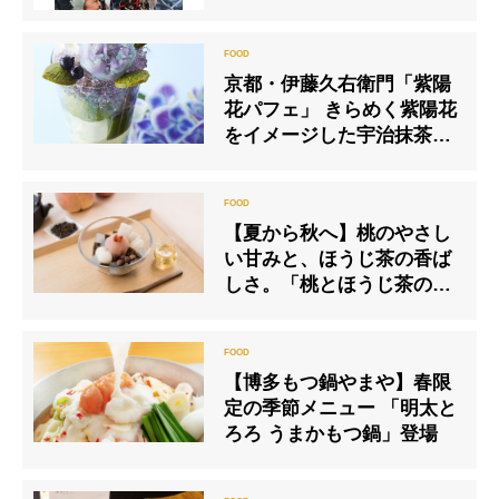
京都・伊藤久右衛門「紫陽
花パフェ」 きらめく紫陽花
をイメージした宇治抹茶ス
イーツ
【夏から秋へ】桃のやさし
い甘みと、ほうじ茶の香ば
しさ。「桃とほうじ茶のあ
んみつ」を8月中旬より期
間限定販売
【博多もつ鍋やまや】春限
定の季節メニュー 「明太と
ろろ うまかもつ鍋」登場