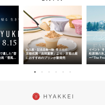
た雪風と、激動の時代を懸命に生きる人々の姿を壮大なスケールで描
く。
主演は「雪風」の艦長・寺澤一利を演じる竹野内豊。先任伍長・早瀬
幸平を玉木宏が演じるほか、奥平大兼、田中麗奈、石丸幹二、益岡徹
など実力派俳優が共演。そして戦艦大和と運命を共にした帝国海軍・
第二艦隊司令長官、伊藤整一を中井貴一が圧倒的な存在感で演じ切
る。
時代が再び、分断と暴力に揺れる現代。本作は「同じ過ちを繰り返す
道を歩んではいないか」と、彼らが命をかけて守りたいと願っ
お土産・記念品
食べ物
京都府
イベント
た”今”を生きる私達に問いかける。戦後80年、戦争の記憶が薄れゆく
で遺した”普
京都祇園「吉祥菓寮」より、京都土産
松原湖の氷
今だからこそ、尊い平和の価値を未来に繋ぐ作品『雪風 YUKIKAZE』
映画「雪風
におすすめのプリンが新発売
ー“The Fro
15日（金）よ
を多くの方にご覧いただきたい。