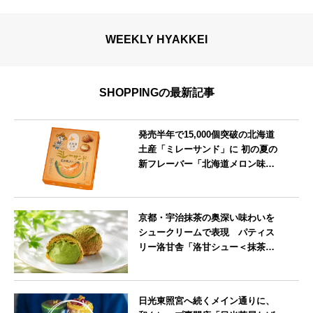
WEEKLY HYAKKEI
SHOPPINGの最新記事
発売半年で15,000個突破の北海道
土産「ミレーサンド」に 初の夏の
新フレーバー「北海道メロン味」
を8月より発売
北海道
京都・宇治抹茶の奥深い味わいを
シュークリームで表現 パティス
リー洛甘舎「洛甘シュー＜抹茶
＞」発売中
京都府
日光東照宮へ続くメイン通りに、