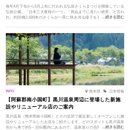
毎年4月下旬から5月上旬に行われる弘前さくらまつりを開催している
弘前公園。「日本三大夜桜の一つ」「死ぬまでに見たい絶景」と言わ
れ、約50種2,600本のさくらが一斉に咲き誇る様子を見に、世界中か
ら観光客が集う人気スポットです。雪の見頃に合わせて2025年12月1
日(月)～2026年2月28日(土)の期間、「冬に咲くさくらライトアップ」
を開催します。
熊本県
日本情報
【阿蘇郡南小国町】黒川温泉周辺に登場した新施
設やリニューアル店のご案内
黒川温泉（熊本県南小国町）とその近郊で最近新しくオープンした施
設やリニューアルしたお店をご紹介します。どのスポットも黒川温泉
街から車で約5～10分圏内にあるので、温泉巡りの合間に気軽に立ち