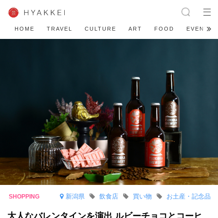
HOME
TRAVEL
CULTURE
ART
FOOD
EVENT
新潟県
飲食店
買い物
お土産・記念品
大人なバレンタインを演出 ルビーチョコとコーヒ