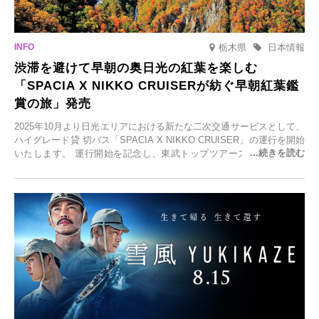
栃木県
日本情報
渋滞を避けて早朝の奥日光の紅葉を楽しむ
「SPACIA X NIKKO CRUISERが紡ぐ早朝紅葉鑑
賞の旅」発売
2025年10月より日光エリアにおける新たな二次交通サービスとして、
ハイグレード貸 切バス「SPACIA X NIKKO CRUISER」の運行を開始
いたします。 運行開始を記念し、東武トップツアーズ株式会社では
「SPACIA X NIKKO CRUISERが紡ぐ 早朝紅葉鑑賞の旅」を企画、
2025年9月12日(金)より発売いたします。