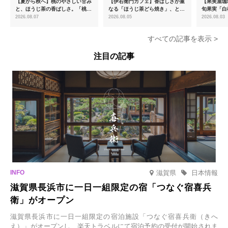
【夏から秋へ】桃のやさしい甘み
【伊右衛門カフェ】香ばしさが重
【果実屋珈
と、ほうじ茶の香ばしさ。「桃と
なる「ほうじ茶どら焼き」、とろ
旬果実「白
ほうじ茶のあんみつ」を8月中旬
ける「宇治抹茶ティラミス」が新
限定販売
2026.08.07
2026.08.05
2026.08.03
より期間限定販売
登場
すべての記事を表示 >
注目の記事
滋賀県
日本情報
滋賀県長浜市に一日一組限定の宿「つなぐ宿喜兵
衛」がオープン
滋賀県長浜市に一日一組限定の宿泊施設「つなぐ宿喜兵衛（きへ
え）」がオープンし、楽天トラベルにて宿泊予約の受付が開始されま