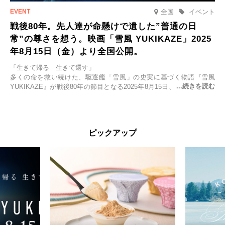
全国
イベント
戦後80年。先人達が命懸けで遺した”普通の日
常”の尊さを想う。映画「雪風 YUKIKAZE」2025
年8月15日（金）より全国公開。
「生きて帰る 生きて還す」
多くの命を救い続けた、駆逐艦「雪風」の史実に基づく物語『雪風
YUKIKAZE』が戦後80年の節目となる2025年8月15日、全国公開され
る。公開に先立ちソニー・ピクチャーズ試写室でマスコミ先行試写会
が行われた。
太平洋戦争中に実在した駆逐艦「雪風」。戦場で海に投げ出された多
ピックアップ
くの仲間の命を救い帰還させ、戦後まで生き抜き「幸運艦」と呼ばれ
た雪風と、激動の時代を懸命に生きる人々の姿を壮大なスケールで描
く。
主演は「雪風」の艦長・寺澤一利を演じる竹野内豊。先任伍長・早瀬
幸平を玉木宏が演じるほか、奥平大兼、田中麗奈、石丸幹二、益岡徹
など実力派俳優が共演。そして戦艦大和と運命を共にした帝国海軍・
第二艦隊司令長官、伊藤整一を中井貴一が圧倒的な存在感で演じ切
る。