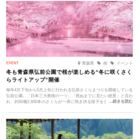
青森県
桜
イベント
冬も青森県弘前公園で桜が楽しめる“冬に咲くさく
らライトアップ”開催
毎年4月下旬から5月上旬に行われる弘前さくらまつりを開催している
弘前公園。「日本三大夜桜の一つ」「死ぬまでに見たい絶景」と言わ
れ、約50種2,600本のさくらが一斉に咲き誇る様子を見に、世界中か
ら観光客が集う人気スポットです。雪の見頃に合わせて2025年12月1
日(月)～2026年2月28日(土)の期間、「冬に咲くさくらライトアップ」
を開催します。