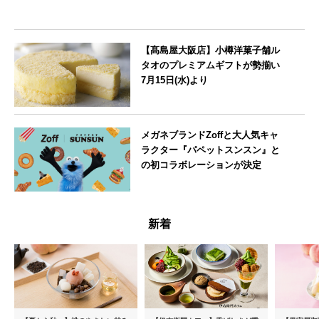
【髙島屋大阪店】小樽洋菓子舗ル
タオのプレミアムギフトが勢揃い
7月15日(水)より
大阪府
メガネブランドZoffと大人気キャ
ラクター『パペットスンスン』と
の初コラボレーションが決定
--
新着