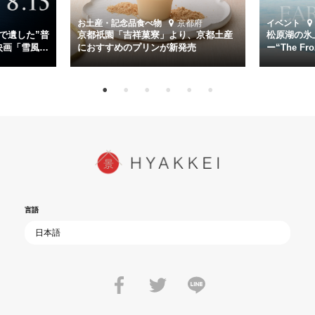
時代が再び、分断と暴力に揺れる現代。本作は「同じ過ちを繰り返す
道を歩んではいないか」と、彼らが命をかけて守りたいと願っ
お土産・記念品
食べ物
京都府
イベント
た”今”を生きる私達に問いかける。戦後80年、戦争の記憶が薄れゆく
で遺した”普
京都祇園「吉祥菓寮」より、京都土産
松原湖の氷
今だからこそ、尊い平和の価値を未来に繋ぐ作品『雪風 YUKIKAZE』
映画「雪風
におすすめのプリンが新発売
ー“The Fro
15日（金）よ
を多くの方にご覧いただきたい。
言語