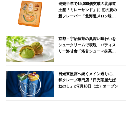
発売半年で15,000個突破の北海道
土産「ミレーサンド」に 初の夏の
新フレーバー「北海道メロン味」
を8月より発売
北海道
京都・宇治抹茶の奥深い味わいを
シュークリームで表現 パティス
リー洛甘舎「洛甘シュー＜抹茶
＞」発売中
京都府
日光東照宮へ続くメイン通りに、
和クレープ専門店「日光茶屋たば
ねのし」が7月18日（土）オープン
栃木県