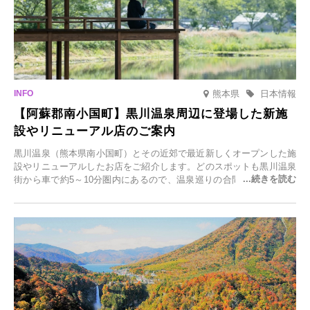
熊本県
日本情報
【阿蘇郡南小国町】黒川温泉周辺に登場した新施
設やリニューアル店のご案内
黒川温泉（熊本県南小国町）とその近郊で最近新しくオープンした施
設やリニューアルしたお店をご紹介します。どのスポットも黒川温泉
街から車で約5～10分圏内にあるので、温泉巡りの合間に気軽に立ち
寄れます。老舗旅館が手掛ける新店舗や、自然豊かな里山カフェ、地
元食材にこだわったレストランなど、多彩な魅力が満載です。黒川温
泉の新たな楽しみとしてチェックしてみてください。