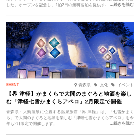
した。オープンを記念し、1泊2日の無料宿泊を提供するキャンペーン
「＃一日一組限定の宿で一生に一度の思い出旅」を実施します。一日
一組限定の宿だからこそ叶う、大切な人との特別な時間を体験いただ
けます。
青森県
文化
イベント
【界 津軽】かまくらで大間のまぐろと地酒を楽し
む「津軽七雪かまくらアペロ」2月限定で開催
青森県・大鰐温泉に位置する温泉旅館「界 津軽」は、「七雪かまく
ら」で大間のまぐろと地酒を楽しむ「津軽七雪かまくらアペロ」を今
年も2月限定で開催します。