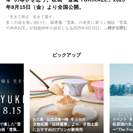
年8月15日（金）より全国公開。
「生きて帰る 生きて還す」
多くの命を救い続けた、駆逐艦「雪風」の史実に基づく物語『雪風
YUKIKAZE』が戦後80年の節目となる2025年8月15日、全国公開され
る。公開に先立ちソニー・ピクチャーズ試写室でマスコミ先行試写会
が行われた。
太平洋戦争中に実在した駆逐艦「雪風」。戦場で海に投げ出された多
ピックアップ
くの仲間の命を救い帰還させ、戦後まで生き抜き「幸運艦」と呼ばれ
た雪風と、激動の時代を懸命に生きる人々の姿を壮大なスケールで描
く。
主演は「雪風」の艦長・寺澤一利を演じる竹野内豊。先任伍長・早瀬
幸平を玉木宏が演じるほか、奥平大兼、田中麗奈、石丸幹二、益岡徹
など実力派俳優が共演。そして戦艦大和と運命を共にした帝国海軍・
第二艦隊司令長官、伊藤整一を中井貴一が圧倒的な存在感で演じ切
る。
時代が再び、分断と暴力に揺れる現代。本作は「同じ過ちを繰り返す
道を歩んではいないか」と、彼らが命をかけて守りたいと願っ
お土産・記念品
食べ物
京都府
イベント
た”今”を生きる私達に問いかける。戦後80年、戦争の記憶が薄れゆく
で遺した”普
京都祇園「吉祥菓寮」より、京都土産
松原湖の氷
今だからこそ、尊い平和の価値を未来に繋ぐ作品『雪風 YUKIKAZE』
映画「雪風
におすすめのプリンが新発売
ー“The Fro