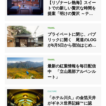
【リゾナーレ熱海】スイー
トでの新しい贅沢な時間を
提案「明けの贅沢 ～テラス
リビングスイートステイ
～」
プライベートに閉じ、パブ
リックに開く 尾道のLOG
が6月5日から宿泊はじめ営
業を一部再開
最新の紅葉情報を毎日配信
中 「立山黒部アルペンル
ート」
「ホテル川久」の金箔天井
がギネス世界記録™に認