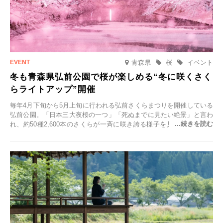
青森県
桜
イベント
冬も青森県弘前公園で桜が楽しめる“冬に咲くさく
らライトアップ”開催
毎年4月下旬から5月上旬に行われる弘前さくらまつりを開催している
弘前公園。「日本三大夜桜の一つ」「死ぬまでに見たい絶景」と言わ
れ、約50種2,600本のさくらが一斉に咲き誇る様子を見に、世界中か
ら観光客が集う人気スポットです。雪の見頃に合わせて2025年12月1
日(月)～2026年2月28日(土)の期間、「冬に咲くさくらライトアップ」
を開催します。