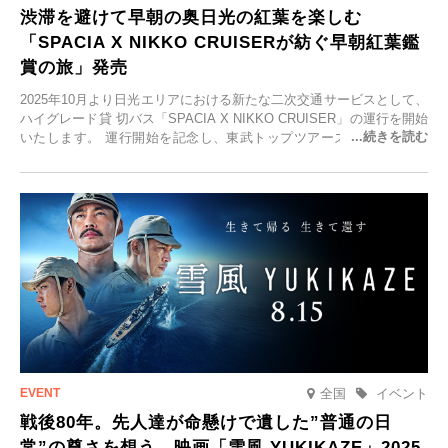
渋滞を避けて早朝の奥日光の紅葉を楽しむ
「SPACIA X NIKKO CRUISERが紡ぐ早朝紅葉鑑
賞の旅」発売
2025年10月より日光エリアにおける新たな二次交通サービスとして、
ハイグレード貸 切バス「SPACIA X NIKKO CRUISER」の運行を開始
いたします。 運行開始を記念し、東武トップツアーズ株式会社では
「SPACIA X NIKKO CRUISERが紡ぐ 早朝紅葉鑑賞の旅」を企画、
2025年9月12日(金)より発売いたします。
全国
イベント
戦後80年。先人達が命懸けで遺した”普通の日
常”の尊さを想う。映画「雪風 YUKIKAZE」2025