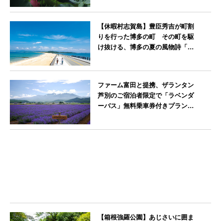
神奈川県
【休暇村志賀島】豊臣秀吉が町割
りを行った博多の町 その町を駆
け抜ける、博多の夏の風物詩「博
多祇園山笠」期間中お子様の宿泊
料金無料
福岡県
ファーム富田と提携、ザランタン
芦別のご宿泊者限定で「ラベンダ
ーバス」無料乗車券付きプランを
販売開始
北海道
【箱根強羅公園】あじさいに囲ま