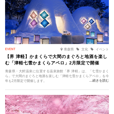
青森県
文化
イベント
【界 津軽】かまくらで大間のまぐろと地酒を楽し
む「津軽七雪かまくらアペロ」2月限定で開催
青森県・大鰐温泉に位置する温泉旅館「界 津軽」は、「七雪かまく
ら」で大間のまぐろと地酒を楽しむ「津軽七雪かまくらアペロ」を今
年も2月限定で開催します。