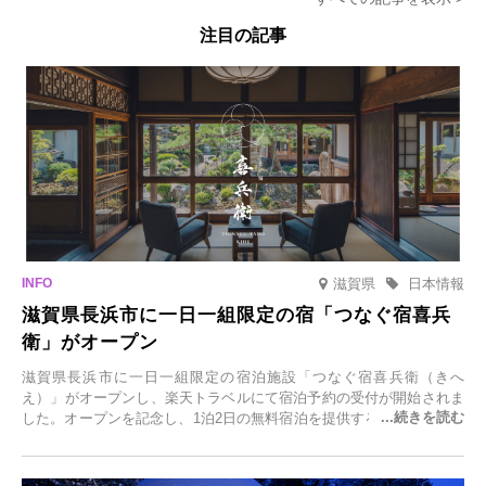
注目の記事
滋賀県
日本情報
滋賀県長浜市に一日一組限定の宿「つなぐ宿喜兵
衛」がオープン
滋賀県長浜市に一日一組限定の宿泊施設「つなぐ宿喜兵衛（きへ
え）」がオープンし、楽天トラベルにて宿泊予約の受付が開始されま
した。オープンを記念し、1泊2日の無料宿泊を提供するキャンペーン
「＃一日一組限定の宿で一生に一度の思い出旅」を実施します。一日
一組限定の宿だからこそ叶う、大切な人との特別な時間を体験いただ
けます。