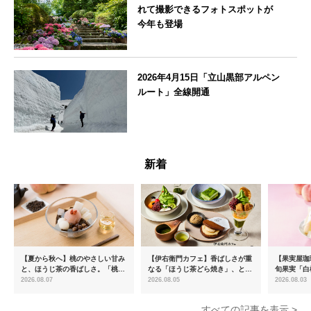
れて撮影できるフォトスポットが
今年も登場
神奈川県
2026年4月15日「立山黒部アルペン
ルート」全線開通
富山県
新着
【夏から秋へ】桃のやさしい甘み
【伊右衛門カフェ】香ばしさが重
【果実屋珈
と、ほうじ茶の香ばしさ。「桃と
なる「ほうじ茶どら焼き」、とろ
旬果実「白
ほうじ茶のあんみつ」を8月中旬
ける「宇治抹茶ティラミス」が新
限定販売
2026.08.07
2026.08.05
2026.08.03
より期間限定販売
登場
すべての記事を表示 >