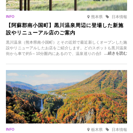
熊本県
日本情報
【阿蘇郡南小国町】黒川温泉周辺に登場した新施
設やリニューアル店のご案内
黒川温泉（熊本県南小国町）とその近郊で最近新しくオープンした施
設やリニューアルしたお店をご紹介します。どのスポットも黒川温泉
街から車で約5～10分圏内にあるので、温泉巡りの合間に気軽に立ち
寄れます。老舗旅館が手掛ける新店舗や、自然豊かな里山カフェ、地
元食材にこだわったレストランなど、多彩な魅力が満載です。黒川温
泉の新たな楽しみとしてチェックしてみてください。
栃木県
日本情報