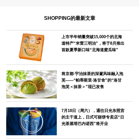
SHOPPING的最新文章
上市半年销量突破15,000个的北海
道特产“米雷三明治”，将于8月推出
首款夏季新口味“北海道蜜瓜味”
北海道
将京都·宇治抹茶的深邃风味融入泡
芙——“帕蒂斯里·洛甘舍”的“洛甘
泡芙＜抹茶＞”现已发售
京都府
7月18日（周六），通往日光东照宫
的主干道上，日式可丽饼专卖店“日
光茶屋塔巴内诺西”将开业