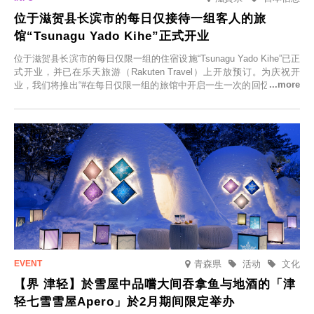
位于滋贺县长滨市的每日仅接待一组客人的旅
馆“Tsunagu Yado Kihe”正式开业
位于滋贺县长滨市的每日仅限一组的住宿设施“Tsunagu Yado Kihe”已正
式开业，并已在乐天旅游（Rakuten Travel）上开放预订。为庆祝开
业，我们将推出“#在每日仅限一组的旅馆中开启一生一次的回忆之旅”活
动，赠送一晚两日的免费住宿。正因为是每日仅限一组的旅馆，您才能
在此与重要之人共度一段难忘的特别时光。
青森県
活动
文化
【界 津轻】於雪屋中品嚐大间吞拿鱼与地酒的「津
轻七雪雪屋Apero」於2月期间限定举办