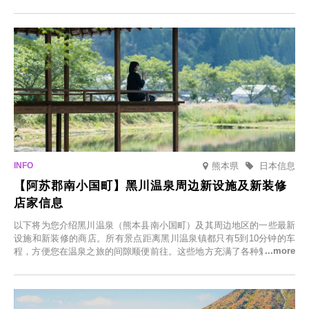
节，将於2025年12月1日（周一）至2026年2月28日（周六）期间举办
「冬季樱花灯光秀」。
熊本県
日本信息
【阿苏郡南小国町】黑川温泉周边新设施及新装修
店家信息
以下将为您介绍黑川温泉（熊本县南小国町）及其周边地区的一些最新
设施和新装修的商店。所有景点距离黑川温泉镇都只有5到10分钟的车
程，方便您在温泉之旅的间隙顺便前往。这些地方充满了各种魅力，包
括由老字号旅馆新开的店、掩映在葱郁乡村中的咖啡馆，以及使用当地
食材的餐厅。让您体验黑川温泉的全新乐趣。