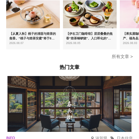
【从夏入秋】桃子的清甜与焙茶的
【伊右卫门咖啡馆】层层叠叠的焦
【果实屋咖
焦香。“桃子与焙茶安蜜”将于8月
香“焙茶铜锣烧”、入口即化的“宇
产、福岛县
中旬起限时发售
治抹茶提拉米苏”全新登场
2026.08.07
2026.08.05
2026.08.03
所有文章 >
热门文章
滋賀県
日本信息