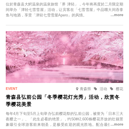
位於青森县大鰐温泉的温泉旅馆「界 津轻」，今年将再度於二月限定期
间举办「津轻七雪雪屋」活动，让宾客在「七雪雪屋」中品嚐大间吞拿
鱼与地酒，享受「津轻七雪雪屋Apero」的风情。
青森県
活动
樱花
青森县弘前公园「冬季樱花灯光秀」活动，欣赏冬
季樱花美景
每年4月下旬至5月上旬举办弘前樱花祭的弘前公园，被誉为「日本三大
夜樱之一」、「此生必看的绝景」，约50种2,600株樱花齐放的壮丽景
象吸引全球游客前来朝圣，是极受欢迎的观光胜地。配合最佳观雪时