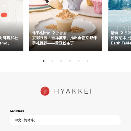
伴手礼
饮食
京都府
活动
長
对环境和社
京都只园「吉祥菓寮」推出全新京都伴
松原湖冰上美
emo」
手礼推荐——黄豆粉布丁
Earth Ta
Language