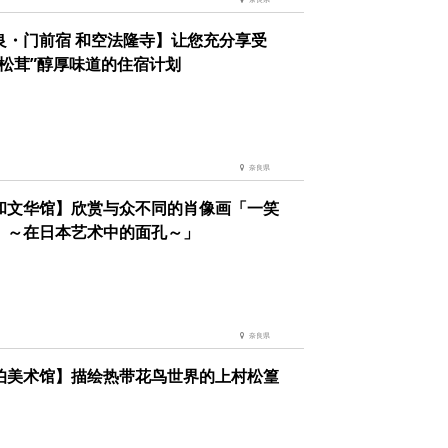
良・门前宿 和空法隆寺】让您充分享受
“松茸”醇厚味道的住宿计划
奈良県
和文华馆】欣赏与众不同的肖像画「一笑
 ～在日本艺术中的面孔～」
奈良県
伯美术馆】描绘热带花鸟世界的上村松篁