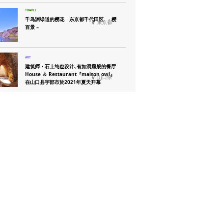
千鸟渊绿道的樱花 东京都千代田区 - 樱
東京都
百景 –
建筑师・石上纯也设计､有如洞窟般的餐厅
House ＆ Restaurant『maison owl』
山口県
在山口县宇部市於2021年夏天开幕