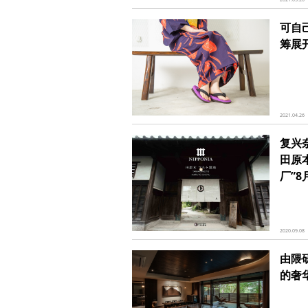
可自
筹展
2021.04.26
复兴奈
田原本
厂”8
2020.09.08
由隈
的奢华