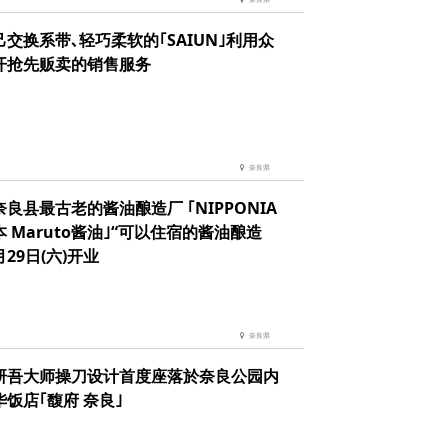
己交换系带､轻巧柔软的｢SAIUN｣利用众
开抢先贩卖的销售服务
奈良県
良县最古老的酱油酿造厂 ｢NIPPONIA
 Maruto酱油｣“可以住宿的酱油酿造
月29日(六)开业
奈良県
研吾大师操刀设计首度座落於奈良公园内
饭店｢馥府 奈良｣