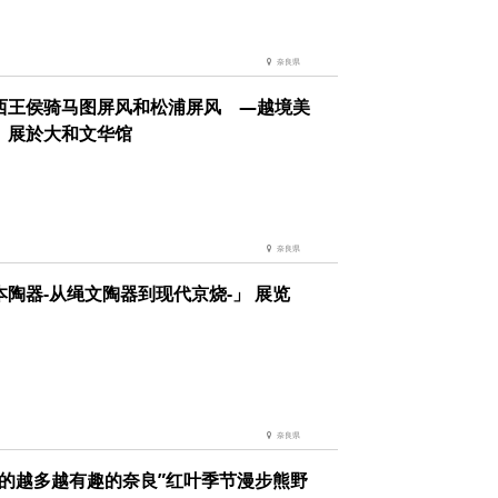
奈良県
西王侯骑马图屏风和松浦屏风 ―越境美
」展於大和文华馆
奈良県
本陶器-从绳文陶器到现代京烧-」 展览
奈良県
道的越多越有趣的奈良”红叶季节漫步熊野