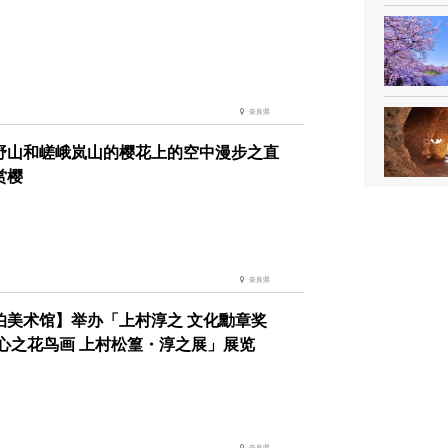
奈良県
野山和嵯峨岚山的樱花上的空中漫步之直
赏樱
奈良県
伯美术馆】举办「上村淳之 文化勳章奖
 心之花鸟画 上村松篁・淳之展」展览
奈良県