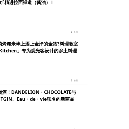
食｢精进拉面禅道（酱油）｣
全国
的烤糯米棒上洒上金泽的金箔?料理教室
rKitchen」专为观光客设计的乡土料理
全国
酒！DANDELION・CHOCOLATE与
FTGIN、Eau・de・vie联名的新商品
--