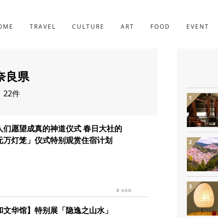
京都
221件
OME
TRAVEL
CULTURE
ART
FOOD
EVENT
奈良県
22件
人们愿望成真的神道仪式 春日大社的
元万灯笼」仪式特别观赏住宿计划
奈良県
和文华馆】特别展「隐逸之山水」