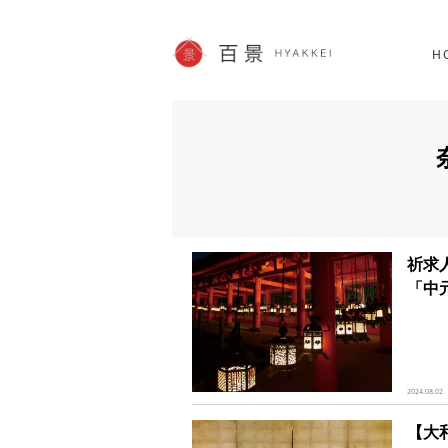
北海道
SHOPPING
60件
H
JP info
祈求
「中
2024.08.02
【大