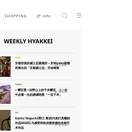
SHOPPING
JP info
WEEKLY HYAKKEI
京都首座的威士忌蒸馏所～京Miyako蒸馏
京都府
所推出的「京都威士忌」开始销售
< 樱百景 >吉野山上的千本樱花 人一生
奈良県
中必看一次的磅礡绝景「一目千本」
Isamu Noguchi(野口 勇)的代表灯具雕刻
作品AKARI,与感受和纸优雅质感的含框艺
東京都
术作品