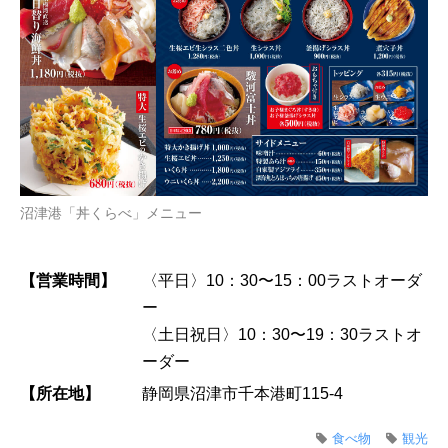
沼津港「丼くらべ」メニュー
【営業時間】
〈平⽇〉10：30〜15：00ラストオーダ
ー
〈⼟⽇祝⽇〉10：30〜19：30ラストオ
ーダー
【所在地】
静岡県沼津市千本港町115-4
食べ物
観光