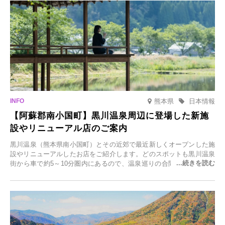
を開催します。
熊本県
日本情報
【阿蘇郡南小国町】黒川温泉周辺に登場した新施
設やリニューアル店のご案内
黒川温泉（熊本県南小国町）とその近郊で最近新しくオープンした施
設やリニューアルしたお店をご紹介します。どのスポットも黒川温泉
街から車で約5～10分圏内にあるので、温泉巡りの合間に気軽に立ち
寄れます。老舗旅館が手掛ける新店舗や、自然豊かな里山カフェ、地
元食材にこだわったレストランなど、多彩な魅力が満載です。黒川温
泉の新たな楽しみとしてチェックしてみてください。