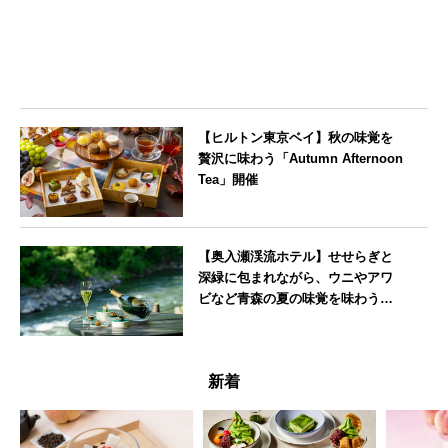
【ヒルトン東京ベイ】秋の味覚を
贅沢に味わう「Autumn Afternoon
Tea」開催
東京都
【奥入瀬渓流ホテル】せせらぎと
深緑に包まれながら、ウニやアワ
ビなど青森の夏の味覚を味わうフ
レンチディナーコース
青森県
新着