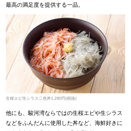
最⾼の満⾜度を提供する⼀品。
生桜エビ生シラス二色丼1,280円(税抜)
他にも、駿河湾ならではの⽣桜エビや⽣シラス
などをふんだんに使⽤した丼など、海鮮好きに