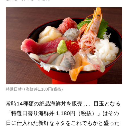
特選日替り海鮮丼1,180円(税抜)
常時14種類の絶品海鮮丼を販売し、⽬⽟となる
「特選⽇替り海鮮丼 1,180円（税抜）」はその
⽇に仕⼊れた新鮮なネタをこれでもかと盛った