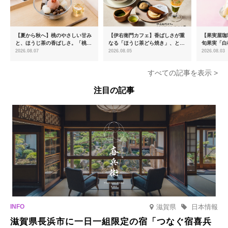
【夏から秋へ】桃のやさしい甘み
【伊右衛門カフェ】香ばしさが重
【果実屋珈
と、ほうじ茶の香ばしさ。「桃と
なる「ほうじ茶どら焼き」、とろ
旬果実「白
ほうじ茶のあんみつ」を8月中旬
ける「宇治抹茶ティラミス」が新
限定販売
2026.08.07
2026.08.05
2026.08.03
より期間限定販売
登場
すべての記事を表示 >
注目の記事
滋賀県
日本情報
滋賀県長浜市に一日一組限定の宿「つなぐ宿喜兵