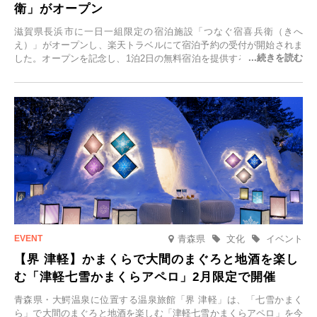
衛」がオープン
滋賀県長浜市に一日一組限定の宿泊施設「つなぐ宿喜兵衛（きへ
え）」がオープンし、楽天トラベルにて宿泊予約の受付が開始されま
した。オープンを記念し、1泊2日の無料宿泊を提供するキャンペーン
「＃一日一組限定の宿で一生に一度の思い出旅」を実施します。一日
一組限定の宿だからこそ叶う、大切な人との特別な時間を体験いただ
けます。
青森県
文化
イベント
【界 津軽】かまくらで大間のまぐろと地酒を楽し
む「津軽七雪かまくらアペロ」2月限定で開催
青森県・大鰐温泉に位置する温泉旅館「界 津軽」は、「七雪かまく
ら」で大間のまぐろと地酒を楽しむ「津軽七雪かまくらアペロ」を今