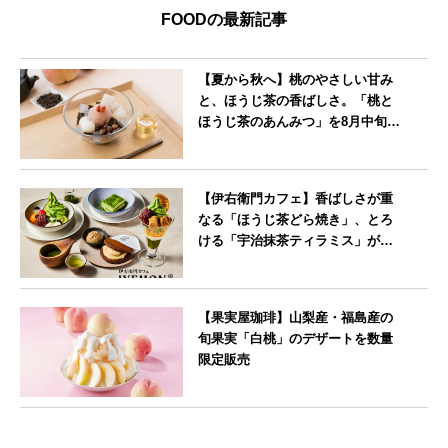
FOODの最新記事
【夏から秋へ】桃のやさしい甘み
と、ほうじ茶の香ばしさ。「桃と
ほうじ茶のあんみつ」を8月中旬よ
り期間限定販売
--
【伊右衛門カフェ】香ばしさが重
なる「ほうじ茶どら焼き」、とろ
ける「宇治抹茶ティラミス」が新
登場
--
【果実屋珈琲】山梨産・福島産の
旬果実「白桃」のデザートを数量
限定販売
東京都