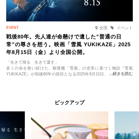
全国
イベント
戦後80年。先人達が命懸けで遺した”普通の日
常”の尊さを想う。映画「雪風 YUKIKAZE」2025
年8月15日（金）より全国公開。
「生きて帰る 生きて還す」
多くの命を救い続けた、駆逐艦「雪風」の史実に基づく物語『雪風
YUKIKAZE』が戦後80年の節目となる2025年8月15日、全国公開され
る。公開に先立ちソニー・ピクチャーズ試写室でマスコミ先行試写会
が行われた。
太平洋戦争中に実在した駆逐艦「雪風」。戦場で海に投げ出された多
ピックアップ
くの仲間の命を救い帰還させ、戦後まで生き抜き「幸運艦」と呼ばれ
た雪風と、激動の時代を懸命に生きる人々の姿を壮大なスケールで描
く。
主演は「雪風」の艦長・寺澤一利を演じる竹野内豊。先任伍長・早瀬
幸平を玉木宏が演じるほか、奥平大兼、田中麗奈、石丸幹二、益岡徹
など実力派俳優が共演。そして戦艦大和と運命を共にした帝国海軍・