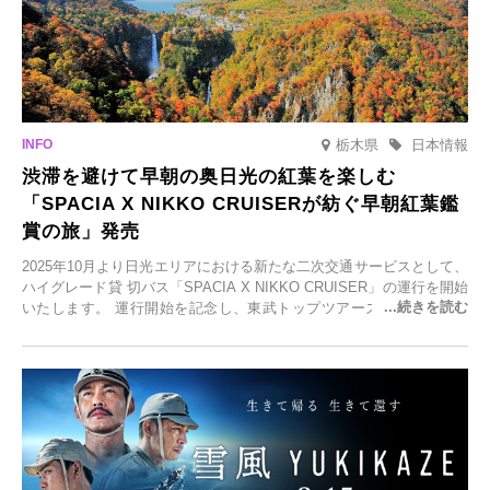
栃木県
日本情報
渋滞を避けて早朝の奥日光の紅葉を楽しむ
「SPACIA X NIKKO CRUISERが紡ぐ早朝紅葉鑑
賞の旅」発売
2025年10月より日光エリアにおける新たな二次交通サービスとして、
ハイグレード貸 切バス「SPACIA X NIKKO CRUISER」の運行を開始
いたします。 運行開始を記念し、東武トップツアーズ株式会社では
「SPACIA X NIKKO CRUISERが紡ぐ 早朝紅葉鑑賞の旅」を企画、
2025年9月12日(金)より発売いたします。