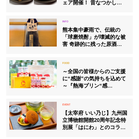
ェア開催！ 昔なつかしレト
ロかわいい「いちご飴」や
「炙りみたらし団子」もト
ッピング！
熊本集中豪雨で、伝統の
「球磨焼酎」が壊滅的な被
害 奇跡的に残った原酒を7
月16日より販売開始、一部
を復興支援へ
～全国の皆様からのご支援
に“感謝”の気持ちを込めて
～『熱海プリン“感
謝”BOX』
【太宰府 いい乃じ】九州国
立博物館開館20周年記念特
別展「はにわ」とのコラボ
メニューを1月21日（火）