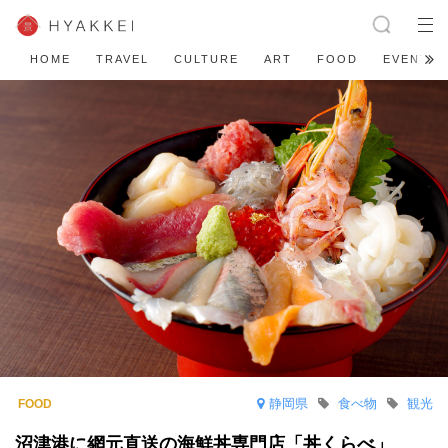
HOME
TRAVEL
CULTURE
ART
FOOD
EVENT
静岡県
食べ物
観光
沼津港に網元直送の海鮮丼専⾨店「丼くらべ」