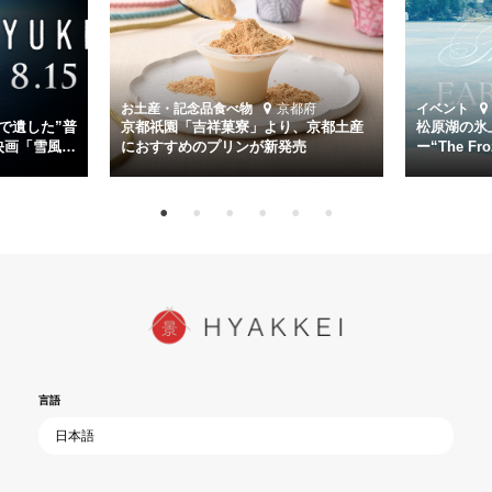
第二艦隊司令長官、伊藤整一を中井貴一が圧倒的な存在感で演じ切
る。
時代が再び、分断と暴力に揺れる現代。本作は「同じ過ちを繰り返す
道を歩んではいないか」と、彼らが命をかけて守りたいと願っ
お土産・記念品
食べ物
京都府
イベント
た”今”を生きる私達に問いかける。戦後80年、戦争の記憶が薄れゆく
で遺した”普
京都祇園「吉祥菓寮」より、京都土産
松原湖の氷
今だからこそ、尊い平和の価値を未来に繋ぐ作品『雪風 YUKIKAZE』
映画「雪風
におすすめのプリンが新発売
ー“The Fro
15日（金）よ
を多くの方にご覧いただきたい。
言語