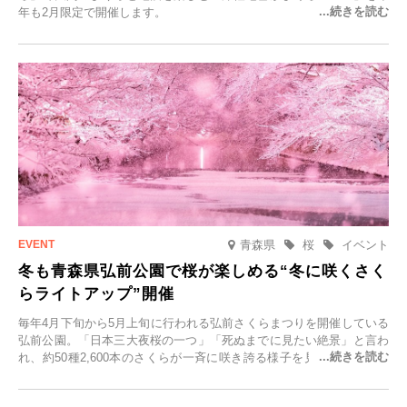
年も2月限定で開催します。
青森県
桜
イベント
冬も青森県弘前公園で桜が楽しめる“冬に咲くさく
らライトアップ”開催
毎年4月下旬から5月上旬に行われる弘前さくらまつりを開催している
弘前公園。「日本三大夜桜の一つ」「死ぬまでに見たい絶景」と言わ
れ、約50種2,600本のさくらが一斉に咲き誇る様子を見に、世界中か
ら観光客が集う人気スポットです。雪の見頃に合わせて2025年12月1
日(月)～2026年2月28日(土)の期間、「冬に咲くさくらライトアップ」