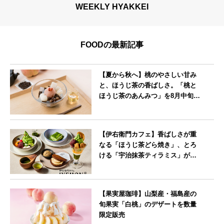
WEEKLY HYAKKEI
FOODの最新記事
【夏から秋へ】桃のやさしい甘み
と、ほうじ茶の香ばしさ。「桃と
ほうじ茶のあんみつ」を8月中旬よ
り期間限定販売
--
【伊右衛門カフェ】香ばしさが重
なる「ほうじ茶どら焼き」、とろ
ける「宇治抹茶ティラミス」が新
登場
--
【果実屋珈琲】山梨産・福島産の
旬果実「白桃」のデザートを数量
限定販売