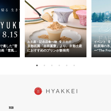
主演は「雪風」の艦長・寺澤一利を演じる竹野内豊。先任伍長・早瀬
幸平を玉木宏が演じるほか、奥平大兼、田中麗奈、石丸幹二、益岡徹
など実力派俳優が共演。そして戦艦大和と運命を共にした帝国海軍・
第二艦隊司令長官、伊藤整一を中井貴一が圧倒的な存在感で演じ切
る。
時代が再び、分断と暴力に揺れる現代。本作は「同じ過ちを繰り返す
道を歩んではいないか」と、彼らが命をかけて守りたいと願っ
お土産・記念品
食べ物
京都府
イベント
た”今”を生きる私達に問いかける。戦後80年、戦争の記憶が薄れゆく
で遺した”普
京都祇園「吉祥菓寮」より、京都土産
松原湖の氷
今だからこそ、尊い平和の価値を未来に繋ぐ作品『雪風 YUKIKAZE』
映画「雪風
におすすめのプリンが新発売
ー“The Fro
15日（金）よ
を多くの方にご覧いただきたい。
言語