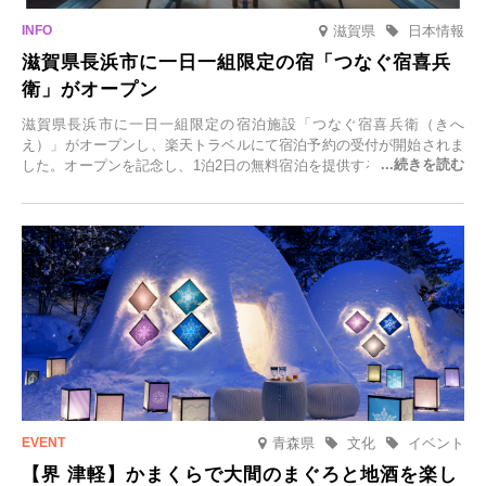
滋賀県
日本情報
滋賀県長浜市に一日一組限定の宿「つなぐ宿喜兵
衛」がオープン
滋賀県長浜市に一日一組限定の宿泊施設「つなぐ宿喜兵衛（きへ
え）」がオープンし、楽天トラベルにて宿泊予約の受付が開始されま
した。オープンを記念し、1泊2日の無料宿泊を提供するキャンペーン
「＃一日一組限定の宿で一生に一度の思い出旅」を実施します。一日
一組限定の宿だからこそ叶う、大切な人との特別な時間を体験いただ
けます。
青森県
文化
イベント
【界 津軽】かまくらで大間のまぐろと地酒を楽し