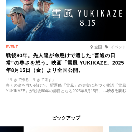
全国
イベント
戦後80年。先人達が命懸けで遺した”普通の日
常”の尊さを想う。映画「雪風 YUKIKAZE」2025
年8月15日（金）より全国公開。
「生きて帰る 生きて還す」
多くの命を救い続けた、駆逐艦「雪風」の史実に基づく物語『雪風
YUKIKAZE』が戦後80年の節目となる2025年8月15日、全国公開され
る。公開に先立ちソニー・ピクチャーズ試写室でマスコミ先行試写会
が行われた。
太平洋戦争中に実在した駆逐艦「雪風」。戦場で海に投げ出された多
ピックアップ
くの仲間の命を救い帰還させ、戦後まで生き抜き「幸運艦」と呼ばれ
た雪風と、激動の時代を懸命に生きる人々の姿を壮大なスケールで描
く。