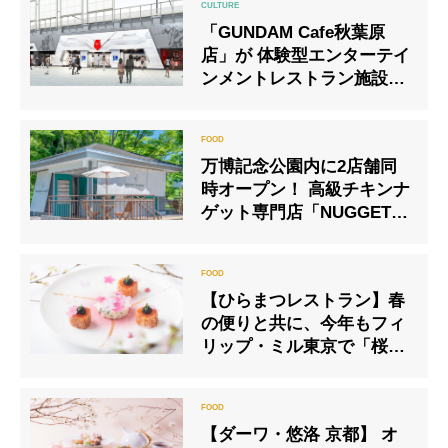
「GUNDAM Cafe秋葉原
店」が 体験型エンターテイ
ンメントレストラン施設に
生まれ変わる 『GUNDAM
Cafe TOKYO BRAND
CORE』 2020年7月31日
万博記念公園内に2店舗同
（金）オープン
時オープン！ 高級チキンナ
ゲット専門店「NUGGET
NUGGET」 セレクトシ
ョップ ビームスがデザイン
した 憩いの空間「LIVING
【ひらまつレストラン】春
PARK」＆カフェ
の便りと共に、今年もフィ
「WEST」
リップ・ミル東京で「桜」
をモチーフにした期間限定
特別コースが登場
【ダーワ・悠洛 京都】 オ