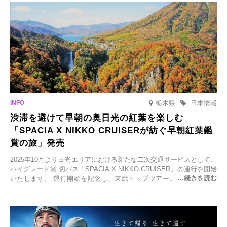
泉の新たな楽しみとしてチェックしてみてください。
栃木県
日本情報
渋滞を避けて早朝の奥日光の紅葉を楽しむ
「SPACIA X NIKKO CRUISERが紡ぐ早朝紅葉鑑
賞の旅」発売
2025年10月より日光エリアにおける新たな二次交通サービスとして、
ハイグレード貸 切バス「SPACIA X NIKKO CRUISER」の運行を開始
いたします。 運行開始を記念し、東武トップツアーズ株式会社では
「SPACIA X NIKKO CRUISERが紡ぐ 早朝紅葉鑑賞の旅」を企画、
2025年9月12日(金)より発売いたします。