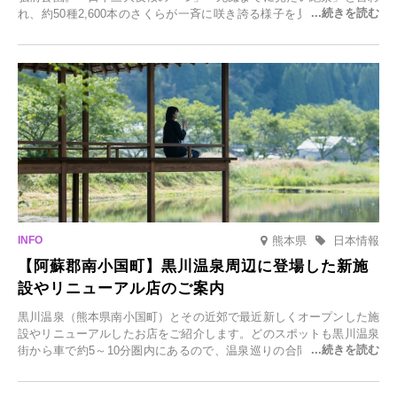
れ、約50種2,600本のさくらが一斉に咲き誇る様子を見に、世界中か
ら観光客が集う人気スポットです。雪の見頃に合わせて2025年12月1
日(月)～2026年2月28日(土)の期間、「冬に咲くさくらライトアップ」
を開催します。
熊本県
日本情報
【阿蘇郡南小国町】黒川温泉周辺に登場した新施
設やリニューアル店のご案内
黒川温泉（熊本県南小国町）とその近郊で最近新しくオープンした施
設やリニューアルしたお店をご紹介します。どのスポットも黒川温泉
街から車で約5～10分圏内にあるので、温泉巡りの合間に気軽に立ち
寄れます。老舗旅館が手掛ける新店舗や、自然豊かな里山カフェ、地
元食材にこだわったレストランなど、多彩な魅力が満載です。黒川温