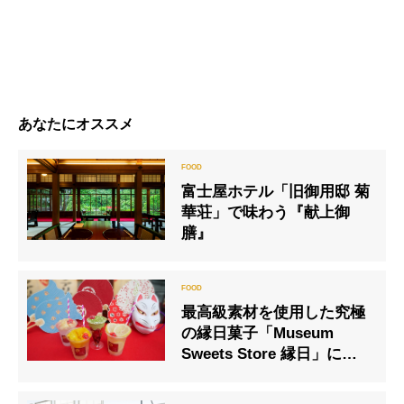
あなたにオススメ
富士屋ホテル「旧御用邸 菊
華荘」で味わう『献上御
膳』
最⾼級素材を使⽤した究極
の縁⽇菓⼦「Museum
Sweets Store 縁⽇」にて
限定スイーツを販売