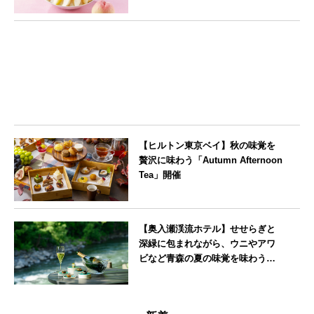
東京都
【ヒルトン東京ベイ】秋の味覚を
贅沢に味わう「Autumn Afternoon
Tea」開催
東京都
【奥入瀬渓流ホテル】せせらぎと
深緑に包まれながら、ウニやアワ
ビなど青森の夏の味覚を味わうフ
レンチディナーコース
青森県