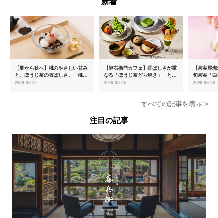
新着
【夏から秋へ】桃のやさしい甘み
【伊右衛門カフェ】香ばしさが重
【果実屋珈
と、ほうじ茶の香ばしさ。「桃と
なる「ほうじ茶どら焼き」、とろ
旬果実「白
ほうじ茶のあんみつ」を8月中旬
ける「宇治抹茶ティラミス」が新
限定販売
2026.08.07
2026.08.05
2026.08.03
より期間限定販売
登場
すべての記事を表示 >
注目の記事