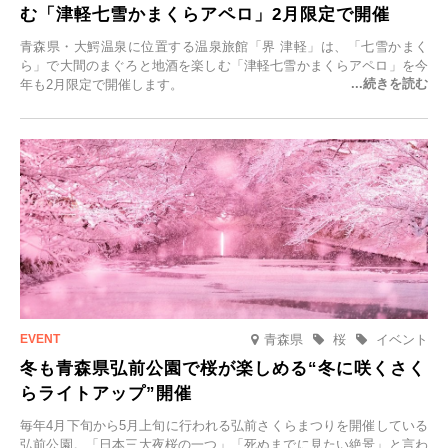
む「津軽七雪かまくらアペロ」2月限定で開催
青森県・大鰐温泉に位置する温泉旅館「界 津軽」は、「七雪かまく
ら」で大間のまぐろと地酒を楽しむ「津軽七雪かまくらアペロ」を今
年も2月限定で開催します。
青森県
桜
イベント
冬も青森県弘前公園で桜が楽しめる“冬に咲くさく
らライトアップ”開催
毎年4月下旬から5月上旬に行われる弘前さくらまつりを開催している
弘前公園。「日本三大夜桜の一つ」「死ぬまでに見たい絶景」と言わ