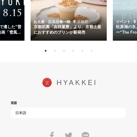
る。
時代が再び、分断と暴力に揺れる現代。本作は「同じ過ちを繰り返す
道を歩んではいないか」と、彼らが命をかけて守りたいと願っ
お土産・記念品
食べ物
京都府
イベント
た”今”を生きる私達に問いかける。戦後80年、戦争の記憶が薄れゆく
で遺した”普
京都祇園「吉祥菓寮」より、京都土産
松原湖の氷
今だからこそ、尊い平和の価値を未来に繋ぐ作品『雪風 YUKIKAZE』
映画「雪風
におすすめのプリンが新発売
ー“The Fro
15日（金）よ
を多くの方にご覧いただきたい。
言語