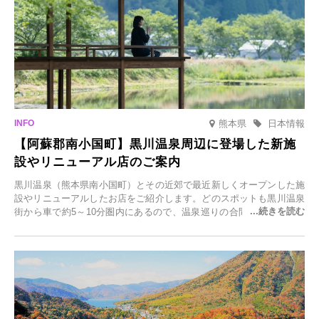
熊本県
日本情報
【阿蘇郡南小国町】黒川温泉周辺に登場した新施
設やリニューアル店のご案内
黒川温泉（熊本県南小国町）とその近郊で最近新しくオープンした施
設やリニューアルしたお店をご紹介します。どのスポットも黒川温泉
街から車で約5～10分圏内にあるので、温泉巡りの合間に気軽に立ち
寄れます。老舗旅館が手掛ける新店舗や、自然豊かな里山カフェ、地
元食材にこだわったレストランなど、多彩な魅力が満載です。黒川温
泉の新たな楽しみとしてチェックしてみてください。