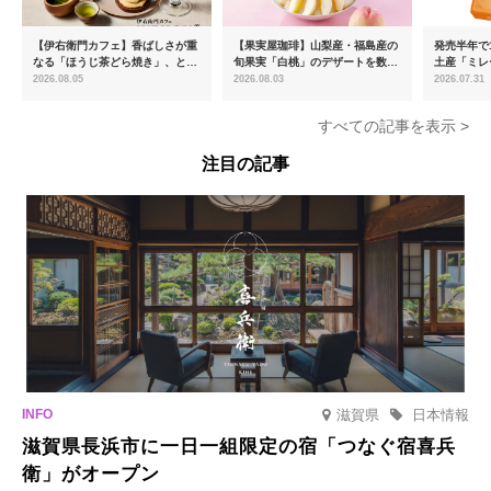
【伊右衛門カフェ】香ばしさが重
【果実屋珈琲】山梨産・福島産の
発売半年で1
なる「ほうじ茶どら焼き」、とろ
旬果実「白桃」のデザートを数量
土産「ミレ
ける「宇治抹茶ティラミス」が新
限定販売
新フレーバ
2026.08.05
2026.08.03
2026.07.31
登場
を8月より
すべての記事を表示 >
注目の記事
滋賀県
日本情報
滋賀県長浜市に一日一組限定の宿「つなぐ宿喜兵
衛」がオープン