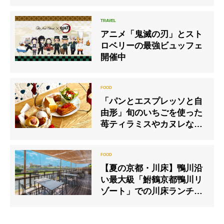
with 六地蔵窯」開催
アニメ「鬼滅の刃」とスト
ロベリーの最強ビュッフェ
開催中
「パンとエスプレッソと自
由形」旬のいちごを使った
苺ティラミスやカヌレなど
盛りだくさん
【夏の京都・川床】鴨川沿
い最大級「鮒鶴京都鴨川リ
ゾート」での川床ランチ・
ディナープランが5月1日よ
り提供開始