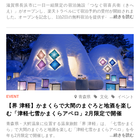
滋賀県長浜市に一日一組限定の宿泊施設「つなぐ宿喜兵衛（きへ
え）」がオープンし、楽天トラベルにて宿泊予約の受付が開始されま
した。オープンを記念し、1泊2日の無料宿泊を提供するキャンペーン
「＃一日一組限定の宿で一生に一度の思い出旅」を実施します。一日
一組限定の宿だからこそ叶う、大切な人との特別な時間を体験いただ
けます。
青森県
文化
イベント
【界 津軽】かまくらで大間のまぐろと地酒を楽し
む「津軽七雪かまくらアペロ」2月限定で開催
青森県・大鰐温泉に位置する温泉旅館「界 津軽」は、「七雪かまく
ら」で大間のまぐろと地酒を楽しむ「津軽七雪かまくらアペロ」を今
年も2月限定で開催します。