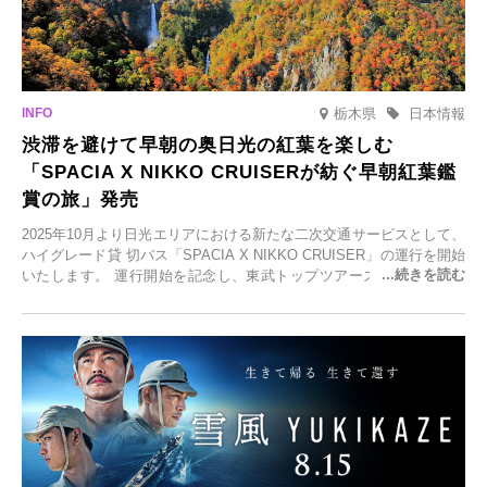
栃木県
日本情報
渋滞を避けて早朝の奥日光の紅葉を楽しむ
「SPACIA X NIKKO CRUISERが紡ぐ早朝紅葉鑑
賞の旅」発売
2025年10月より日光エリアにおける新たな二次交通サービスとして、
ハイグレード貸 切バス「SPACIA X NIKKO CRUISER」の運行を開始
いたします。 運行開始を記念し、東武トップツアーズ株式会社では
「SPACIA X NIKKO CRUISERが紡ぐ 早朝紅葉鑑賞の旅」を企画、
2025年9月12日(金)より発売いたします。