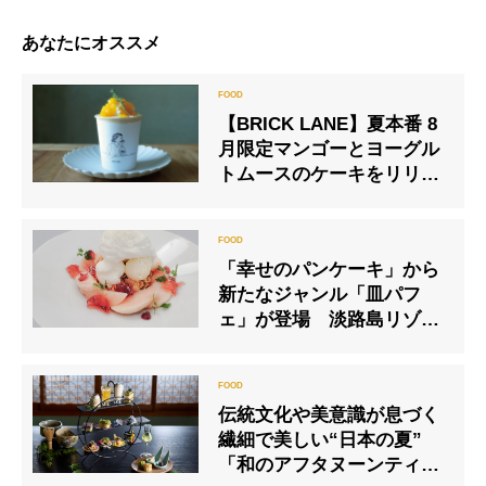
あなたにオススメ
【BRICK LANE】夏本番 8
月限定マンゴーとヨーグル
トムースのケーキをリリー
ス
「幸せのパンケーキ」から
新たなジャンル「皿パフ
ェ」が登場 淡路島リゾー
ト店限定
伝統文化や美意識が息づく
繊細で美しい“日本の夏”
「和のアフタヌーンティー