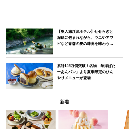
【奥入瀬渓流ホテル】せせらぎと
深緑に包まれながら、ウニやアワ
ビなど青森の夏の味覚を味わうフ
レンチディナーコース
青森県
累計145万個突破！名物「熱海ばた
ーあんパン」より夏季限定のひん
やりメニューが登場
静岡県
新着