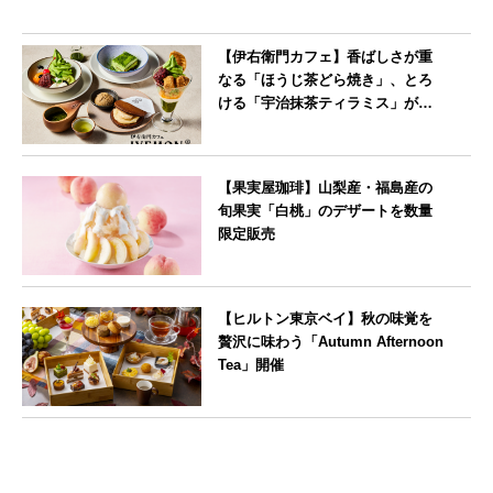
【伊右衛門カフェ】香ばしさが重
なる「ほうじ茶どら焼き」、とろ
ける「宇治抹茶ティラミス」が新
登場
--
【果実屋珈琲】山梨産・福島産の
旬果実「白桃」のデザートを数量
限定販売
東京都
【ヒルトン東京ベイ】秋の味覚を
贅沢に味わう「Autumn Afternoon
Tea」開催
東京都