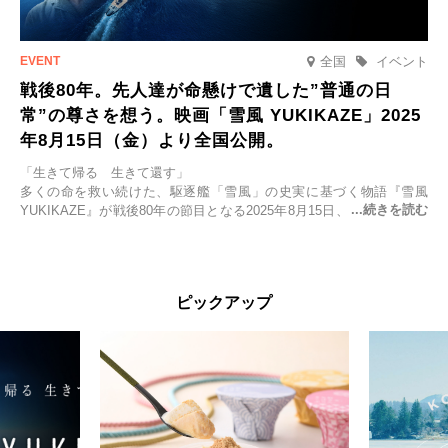
全国
イベント
戦後80年。先人達が命懸けで遺した”普通の日
常”の尊さを想う。映画「雪風 YUKIKAZE」2025
年8月15日（金）より全国公開。
「生きて帰る 生きて還す」
多くの命を救い続けた、駆逐艦「雪風」の史実に基づく物語『雪風
YUKIKAZE』が戦後80年の節目となる2025年8月15日、全国公開され
る。公開に先立ちソニー・ピクチャーズ試写室でマスコミ先行試写会
が行われた。
太平洋戦争中に実在した駆逐艦「雪風」。戦場で海に投げ出された多
ピックアップ
くの仲間の命を救い帰還させ、戦後まで生き抜き「幸運艦」と呼ばれ
た雪風と、激動の時代を懸命に生きる人々の姿を壮大なスケールで描
く。
主演は「雪風」の艦長・寺澤一利を演じる竹野内豊。先任伍長・早瀬
幸平を玉木宏が演じるほか、奥平大兼、田中麗奈、石丸幹二、益岡徹
など実力派俳優が共演。そして戦艦大和と運命を共にした帝国海軍・
第二艦隊司令長官、伊藤整一を中井貴一が圧倒的な存在感で演じ切