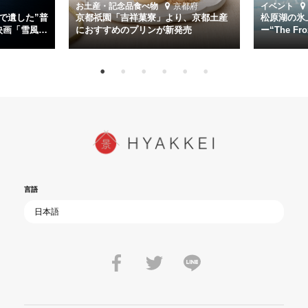
道を歩んではいないか」と、彼らが命をかけて守りたいと願っ
お土産・記念品
食べ物
京都府
イベント
た”今”を生きる私達に問いかける。戦後80年、戦争の記憶が薄れゆく
で遺した”普
京都祇園「吉祥菓寮」より、京都土産
松原湖の氷
今だからこそ、尊い平和の価値を未来に繋ぐ作品『雪風 YUKIKAZE』
映画「雪風
におすすめのプリンが新発売
ー“The Fro
15日（金）よ
を多くの方にご覧いただきたい。
言語