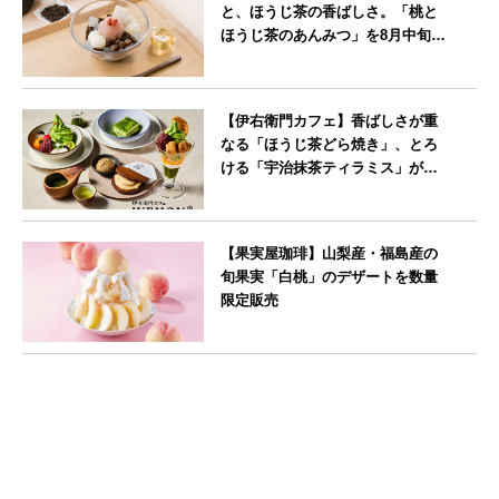
と、ほうじ茶の香ばしさ。「桃と
ほうじ茶のあんみつ」を8月中旬よ
り期間限定販売
--
【伊右衛門カフェ】香ばしさが重
なる「ほうじ茶どら焼き」、とろ
ける「宇治抹茶ティラミス」が新
登場
--
【果実屋珈琲】山梨産・福島産の
旬果実「白桃」のデザートを数量
限定販売
東京都