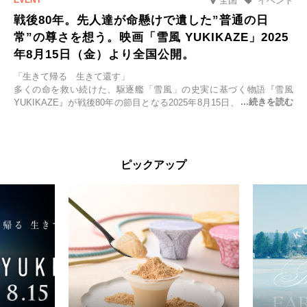
全国
イベント
戦後80年。先人達が命懸けで遺した”普通の日
常”の尊さを想う。映画「雪風 YUKIKAZE」2025
年8月15日（金）より全国公開。
「生きて帰る 生きて還す」
多くの命を救い続けた、駆逐艦「雪風」の史実に基づく物語『雪風
YUKIKAZE』が戦後80年の節目となる2025年8月15日、全国公開され
る。公開に先立ちソニー・ピクチャーズ試写室でマスコミ先行試写会
が行われた。
太平洋戦争中に実在した駆逐艦「雪風」。戦場で海に投げ出された多
ピックアップ
くの仲間の命を救い帰還させ、戦後まで生き抜き「幸運艦」と呼ばれ
た雪風と、激動の時代を懸命に生きる人々の姿を壮大なスケールで描
く。
主演は「雪風」の艦長・寺澤一利を演じる竹野内豊。先任伍長・早瀬
幸平を玉木宏が演じるほか、奥平大兼、田中麗奈、石丸幹二、益岡徹
など実力派俳優が共演。そして戦艦大和と運命を共にした帝国海軍・
第二艦隊司令長官、伊藤整一を中井貴一が圧倒的な存在感で演じ切
る。
時代が再び、分断と暴力に揺れる現代。本作は「同じ過ちを繰り返す