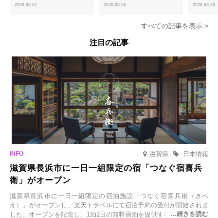
ほうじ茶のあんみつ」を8月中旬
ける「宇治抹茶ティラミス」が新
限定販売
2026.08.07
2026.08.05
2026.08.03
より期間限定販売
登場
すべての記事を表示 >
注目の記事
滋賀県
日本情報
滋賀県長浜市に一日一組限定の宿「つなぐ宿喜兵
衛」がオープン
滋賀県長浜市に一日一組限定の宿泊施設「つなぐ宿喜兵衛（きへ
え）」がオープンし、楽天トラベルにて宿泊予約の受付が開始されま
した。オープンを記念し、1泊2日の無料宿泊を提供するキャンペーン