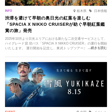
栃木県
日本情報
渋滞を避けて早朝の奥日光の紅葉を楽しむ
「SPACIA X NIKKO CRUISERが紡ぐ早朝紅葉鑑
賞の旅」発売
2025年10月より日光エリアにおける新たな二次交通サービスとして、
ハイグレード貸 切バス「SPACIA X NIKKO CRUISER」の運行を開始
いたします。 運行開始を記念し、東武トップツアーズ株式会社では
「SPACIA X NIKKO CRUISERが紡ぐ 早朝紅葉鑑賞の旅」を企画、
2025年9月12日(金)より発売いたします。