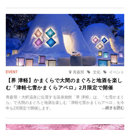
「＃一日一組限定の宿で一生に一度の思い出旅」を実施します。一日
一組限定の宿だからこそ叶う、大切な人との特別な時間を体験いただ
けます。
青森県
文化
イベント
【界 津軽】かまくらで大間のまぐろと地酒を楽し
む「津軽七雪かまくらアペロ」2月限定で開催
青森県・大鰐温泉に位置する温泉旅館「界 津軽」は、「七雪かまく
ら」で大間のまぐろと地酒を楽しむ「津軽七雪かまくらアペロ」を今
年も2月限定で開催します。