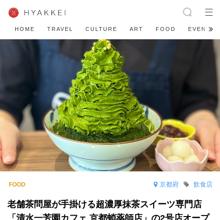
HOME
TRAVEL
CULTURE
ART
FOOD
EVENT
京都府
飲食店
老舗茶問屋が手掛ける超濃厚抹茶スイーツ専門店
「清水一芳園カフェ 京都蛸薬師店」の2号店オープ