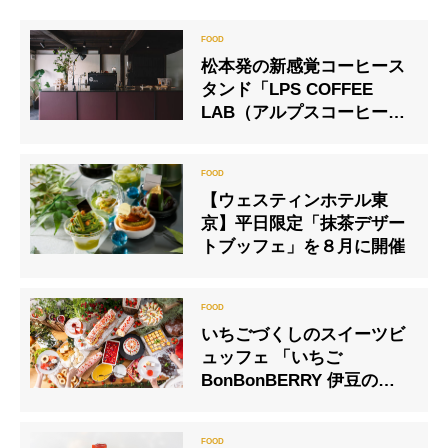
松本発の新感覚コーヒース
タンド「LPS COFFEE
LAB（アルプスコーヒーラ
ボ）」
【ウェスティンホテル東
京】平日限定「抹茶デザー
トブッフェ」を８月に開催
いちごづくしのスイーツビ
ュッフェ 「いちご
BonBonBERRY 伊豆の国
factory」にて10/15スター
ト