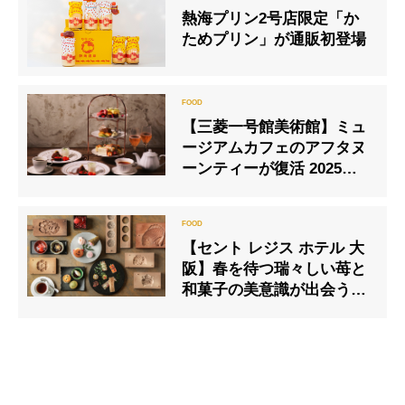
熱海プリン2号店限定「か
ためプリン」が通販初登場
【三菱一号館美術館】ミュ
ージアムカフェのアフタヌ
ーンティーが復活 2025年1
月27日（月）～2月13日
（木）まで
【セント レジス ホテル 大
阪】春を待つ瑞々しい苺と
和菓子の美意識が出会う優
雅な午後「たねや ストロベ
リー・ティーセレモニー ア
フタヌーンティー」開催