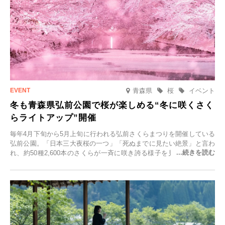
青森県
桜
イベント
冬も青森県弘前公園で桜が楽しめる“冬に咲くさく
らライトアップ”開催
毎年4月下旬から5月上旬に行われる弘前さくらまつりを開催している
弘前公園。「日本三大夜桜の一つ」「死ぬまでに見たい絶景」と言わ
れ、約50種2,600本のさくらが一斉に咲き誇る様子を見に、世界中か
ら観光客が集う人気スポットです。雪の見頃に合わせて2025年12月1
日(月)～2026年2月28日(土)の期間、「冬に咲くさくらライトアップ」
を開催します。