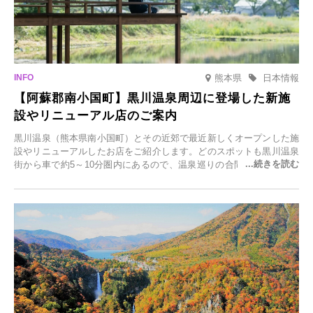
熊本県
日本情報
【阿蘇郡南小国町】黒川温泉周辺に登場した新施
設やリニューアル店のご案内
黒川温泉（熊本県南小国町）とその近郊で最近新しくオープンした施
設やリニューアルしたお店をご紹介します。どのスポットも黒川温泉
街から車で約5～10分圏内にあるので、温泉巡りの合間に気軽に立ち
寄れます。老舗旅館が手掛ける新店舗や、自然豊かな里山カフェ、地
元食材にこだわったレストランなど、多彩な魅力が満載です。黒川温
泉の新たな楽しみとしてチェックしてみてください。