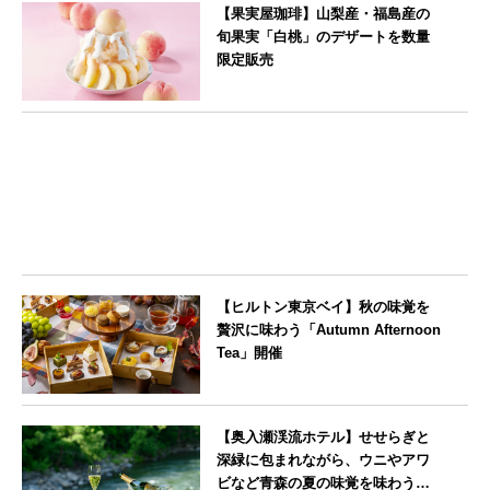
【果実屋珈琲】山梨産・福島産の
旬果実「白桃」のデザートを数量
限定販売
東京都
【ヒルトン東京ベイ】秋の味覚を
贅沢に味わう「Autumn Afternoon
Tea」開催
東京都
【奥入瀬渓流ホテル】せせらぎと
深緑に包まれながら、ウニやアワ
ビなど青森の夏の味覚を味わうフ