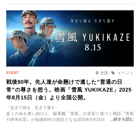
2025年9月12日(金)より発売いたします。
全国
イベント
戦後80年。先人達が命懸けで遺した”普通の日
常”の尊さを想う。映画「雪風 YUKIKAZE」2025
年8月15日（金）より全国公開。
「生きて帰る 生きて還す」
多くの命を救い続けた、駆逐艦「雪風」の史実に基づく物語『雪風
YUKIKAZE』が戦後80年の節目となる2025年8月15日、全国公開され
る。公開に先立ちソニー・ピクチャーズ試写室でマスコミ先行試写会
が行われた。