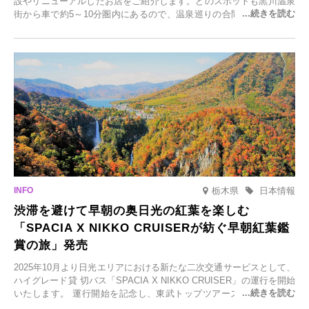
設やリニューアルしたお店をご紹介します。どのスポットも黒川温泉
街から車で約5～10分圏内にあるので、温泉巡りの合間に気軽に立ち
寄れます。老舗旅館が手掛ける新店舗や、自然豊かな里山カフェ、地
元食材にこだわったレストランなど、多彩な魅力が満載です。黒川温
泉の新たな楽しみとしてチェックしてみてください。
栃木県
日本情報
渋滞を避けて早朝の奥日光の紅葉を楽しむ
「SPACIA X NIKKO CRUISERが紡ぐ早朝紅葉鑑
賞の旅」発売
2025年10月より日光エリアにおける新たな二次交通サービスとして、
ハイグレード貸 切バス「SPACIA X NIKKO CRUISER」の運行を開始
いたします。 運行開始を記念し、東武トップツアーズ株式会社では
「SPACIA X NIKKO CRUISERが紡ぐ 早朝紅葉鑑賞の旅」を企画、