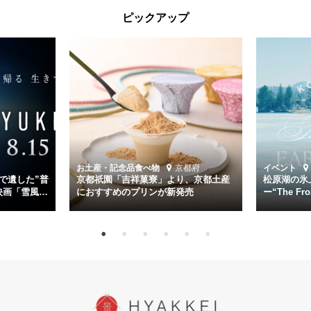
太平洋戦争中に実在した駆逐艦「雪風」。戦場で海に投げ出された多
ピックアップ
くの仲間の命を救い帰還させ、戦後まで生き抜き「幸運艦」と呼ばれ
た雪風と、激動の時代を懸命に生きる人々の姿を壮大なスケールで描
く。
主演は「雪風」の艦長・寺澤一利を演じる竹野内豊。先任伍長・早瀬
幸平を玉木宏が演じるほか、奥平大兼、田中麗奈、石丸幹二、益岡徹
など実力派俳優が共演。そして戦艦大和と運命を共にした帝国海軍・
第二艦隊司令長官、伊藤整一を中井貴一が圧倒的な存在感で演じ切
る。
時代が再び、分断と暴力に揺れる現代。本作は「同じ過ちを繰り返す
道を歩んではいないか」と、彼らが命をかけて守りたいと願っ
お土産・記念品
食べ物
京都府
イベント
た”今”を生きる私達に問いかける。戦後80年、戦争の記憶が薄れゆく
で遺した”普
京都祇園「吉祥菓寮」より、京都土産
松原湖の氷
今だからこそ、尊い平和の価値を未来に繋ぐ作品『雪風 YUKIKAZE』
映画「雪風
におすすめのプリンが新発売
ー“The Fro
15日（金）よ
を多くの方にご覧いただきたい。