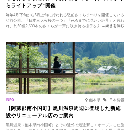
らライトアップ”開催
毎年4月下旬から5月上旬に行われる弘前さくらまつりを開催している
弘前公園。「日本三大夜桜の一つ」「死ぬまでに見たい絶景」と言わ
れ、約50種2,600本のさくらが一斉に咲き誇る様子を見に、世界中か
ら観光客が集う人気スポットです。雪の見頃に合わせて2025年12月1
日(月)～2026年2月28日(土)の期間、「冬に咲くさくらライトアップ」
を開催します。
熊本県
日本情報
【阿蘇郡南小国町】黒川温泉周辺に登場した新施
設やリニューアル店のご案内
黒川温泉（熊本県南小国町）とその近郊で最近新しくオープンした施