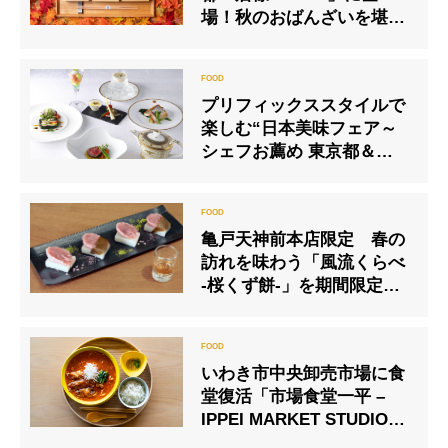
場！秋のおばんざいを堪能
できる人気御膳が2020年9
月8日(火)よりスタート
プリフィックススタイルで
楽しむ“日本美味フェア～
シェフお薦め 東京都＆北海
道コース” 資生堂パーラー
銀座本店
亀戸天神前本店限定 春の
訪れを味わう「風流くらべ
-桜くず餅-」を期間限定で
提供開始
いわき市中央卸売市場に食
堂復活「市場食堂一平 –
IPPEI MARKET STUDIO
-」2026年2月5日（木）オ