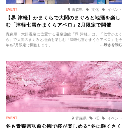
青森県
文化
イベント
【界 津軽】かまくらで大間のまぐろと地酒を楽し
む「津軽七雪かまくらアペロ」2月限定で開催
青森県・大鰐温泉に位置する温泉旅館「界 津軽」は、「七雪かまく
ら」で大間のまぐろと地酒を楽しむ「津軽七雪かまくらアペロ」を今
年も2月限定で開催します。
青森県
桜
イベント
冬も青森県弘前公園で桜が楽しめる“冬に咲くさく