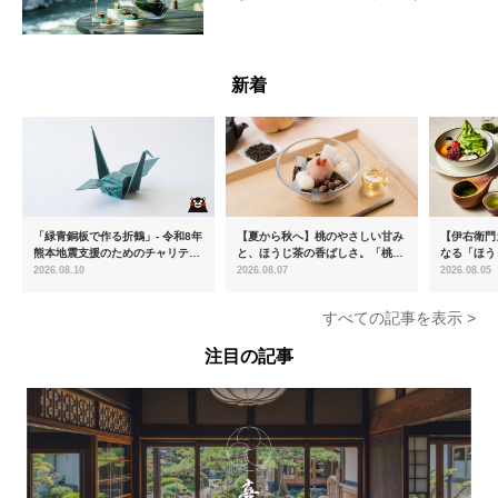
レンチディナーコース
青森県
新着
「緑青銅板で作る折鶴」- 令和8年
【夏から秋へ】桃のやさしい甘み
【伊右衛門
熊本地震支援のためのチャリティ
と、ほうじ茶の香ばしさ。「桃と
なる「ほう
ー商品を販売開始
ほうじ茶のあんみつ」を8月中旬
ける「宇治
2026.08.10
2026.08.07
2026.08.05
より期間限定販売
登場
すべての記事を表示 >
注目の記事