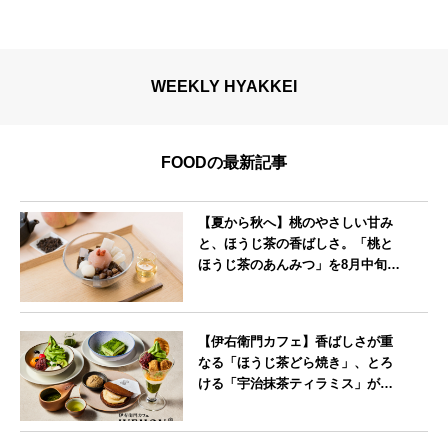
WEEKLY HYAKKEI
FOODの最新記事
【夏から秋へ】桃のやさしい甘み
と、ほうじ茶の香ばしさ。「桃と
ほうじ茶のあんみつ」を8月中旬よ
り期間限定販売
--
【伊右衛門カフェ】香ばしさが重
なる「ほうじ茶どら焼き」、とろ
ける「宇治抹茶ティラミス」が新
登場
--