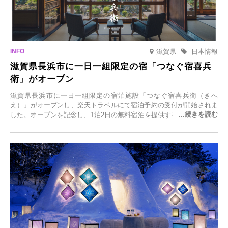
滋賀県
日本情報
滋賀県長浜市に一日一組限定の宿「つなぐ宿喜兵
衛」がオープン
滋賀県長浜市に一日一組限定の宿泊施設「つなぐ宿喜兵衛（きへ
え）」がオープンし、楽天トラベルにて宿泊予約の受付が開始されま
した。オープンを記念し、1泊2日の無料宿泊を提供するキャンペーン
「＃一日一組限定の宿で一生に一度の思い出旅」を実施します。一日
一組限定の宿だからこそ叶う、大切な人との特別な時間を体験いただ
けます。