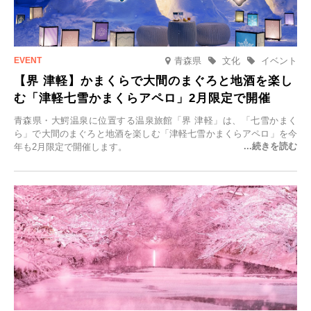
青森県
文化
イベント
【界 津軽】かまくらで大間のまぐろと地酒を楽し
む「津軽七雪かまくらアペロ」2月限定で開催
青森県・大鰐温泉に位置する温泉旅館「界 津軽」は、「七雪かまく
ら」で大間のまぐろと地酒を楽しむ「津軽七雪かまくらアペロ」を今
年も2月限定で開催します。