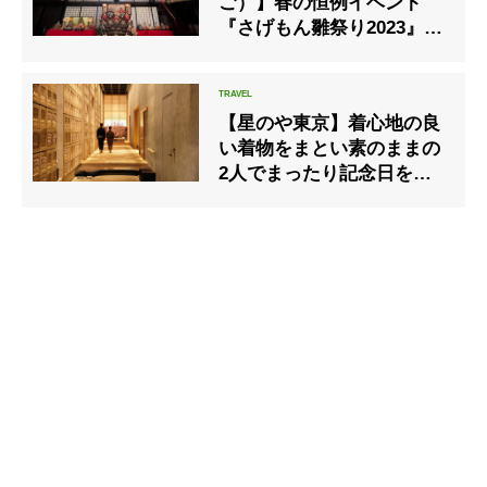
ご）】春の恒例イベント
『さげもん雛祭り2023』開
催中
【星のや東京】着心地の良
い着物をまとい素のままの
2人でまったり記念日を過
ごす 都内の温泉旅館で
「24時間滞在」プラン販売
開始