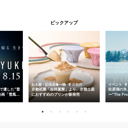
る。公開に先立ちソニー・ピクチャーズ試写室でマスコミ先行試写会
が行われた。
太平洋戦争中に実在した駆逐艦「雪風」。戦場で海に投げ出された多
ピックアップ
くの仲間の命を救い帰還させ、戦後まで生き抜き「幸運艦」と呼ばれ
た雪風と、激動の時代を懸命に生きる人々の姿を壮大なスケールで描
く。
主演は「雪風」の艦長・寺澤一利を演じる竹野内豊。先任伍長・早瀬
幸平を玉木宏が演じるほか、奥平大兼、田中麗奈、石丸幹二、益岡徹
など実力派俳優が共演。そして戦艦大和と運命を共にした帝国海軍・
第二艦隊司令長官、伊藤整一を中井貴一が圧倒的な存在感で演じ切
る。
時代が再び、分断と暴力に揺れる現代。本作は「同じ過ちを繰り返す
道を歩んではいないか」と、彼らが命をかけて守りたいと願っ
お土産・記念品
食べ物
京都府
イベント
た”今”を生きる私達に問いかける。戦後80年、戦争の記憶が薄れゆく
で遺した”普
京都祇園「吉祥菓寮」より、京都土産
松原湖の氷
今だからこそ、尊い平和の価値を未来に繋ぐ作品『雪風 YUKIKAZE』
映画「雪風
におすすめのプリンが新発売
ー“The Fro
15日（金）よ
を多くの方にご覧いただきたい。