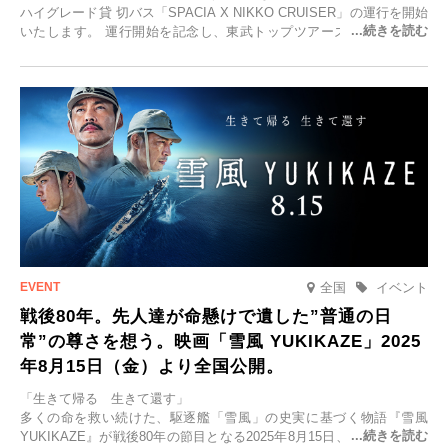
ハイグレード貸 切バス「SPACIA X NIKKO CRUISER」の運行を開始
いたします。 運行開始を記念し、東武トップツアーズ株式会社では
「SPACIA X NIKKO CRUISERが紡ぐ 早朝紅葉鑑賞の旅」を企画、
2025年9月12日(金)より発売いたします。
全国
イベント
戦後80年。先人達が命懸けで遺した”普通の日
常”の尊さを想う。映画「雪風 YUKIKAZE」2025
年8月15日（金）より全国公開。
「生きて帰る 生きて還す」
多くの命を救い続けた、駆逐艦「雪風」の史実に基づく物語『雪風
YUKIKAZE』が戦後80年の節目となる2025年8月15日、全国公開され