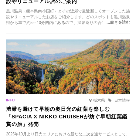
設やリニューアル店のご案内
黒川温泉（熊本県南小国町）とその近郊で最近新しくオープンした施
設やリニューアルしたお店をご紹介します。どのスポットも黒川温泉
街から車で約5～10分圏内にあるので、温泉巡りの合間に気軽に立ち
寄れます。老舗旅館が手掛ける新店舗や、自然豊かな里山カフェ、地
元食材にこだわったレストランなど、多彩な魅力が満載です。黒川温
泉の新たな楽しみとしてチェックしてみてください。
栃木県
日本情報
渋滞を避けて早朝の奥日光の紅葉を楽しむ
「SPACIA X NIKKO CRUISERが紡ぐ早朝紅葉鑑
賞の旅」発売
2025年10月より日光エリアにおける新たな二次交通サービスとして、