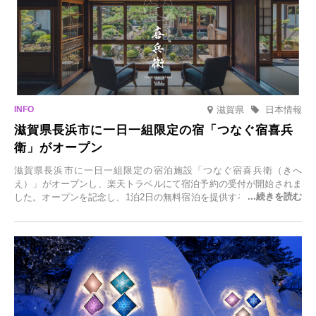
滋賀県
日本情報
滋賀県長浜市に一日一組限定の宿「つなぐ宿喜兵
衛」がオープン
滋賀県長浜市に一日一組限定の宿泊施設「つなぐ宿喜兵衛（きへ
え）」がオープンし、楽天トラベルにて宿泊予約の受付が開始されま
した。オープンを記念し、1泊2日の無料宿泊を提供するキャンペーン
「＃一日一組限定の宿で一生に一度の思い出旅」を実施します。一日
一組限定の宿だからこそ叶う、大切な人との特別な時間を体験いただ
けます。