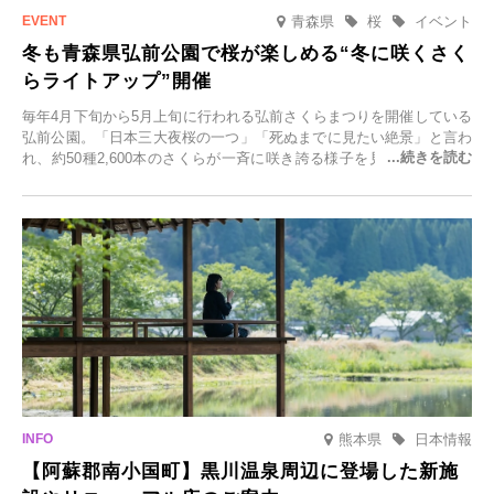
青森県
桜
イベント
冬も青森県弘前公園で桜が楽しめる“冬に咲くさく
らライトアップ”開催
毎年4月下旬から5月上旬に行われる弘前さくらまつりを開催している
弘前公園。「日本三大夜桜の一つ」「死ぬまでに見たい絶景」と言わ
れ、約50種2,600本のさくらが一斉に咲き誇る様子を見に、世界中か
ら観光客が集う人気スポットです。雪の見頃に合わせて2025年12月1
日(月)～2026年2月28日(土)の期間、「冬に咲くさくらライトアップ」
を開催します。
熊本県
日本情報
【阿蘇郡南小国町】黒川温泉周辺に登場した新施