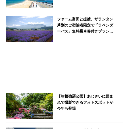
多祇園山笠」期間中お子様の宿泊
料金無料
福岡県
ファーム富田と提携、ザランタン
芦別のご宿泊者限定で「ラベンダ
ーバス」無料乗車券付きプランを
販売開始
北海道
【箱根強羅公園】あじさいに囲ま
れて撮影できるフォトスポットが
今年も登場
神奈川県