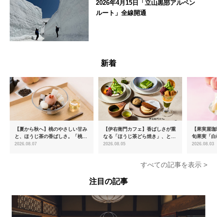
2026年4月15日「立山黒部アルペン
ルート」全線開通
富山県
新着
【夏から秋へ】桃のやさしい甘み
【伊右衛門カフェ】香ばしさが重
【果実屋珈
と、ほうじ茶の香ばしさ。「桃と
なる「ほうじ茶どら焼き」、とろ
旬果実「白
ほうじ茶のあんみつ」を8月中旬
ける「宇治抹茶ティラミス」が新
限定販売
2026.08.07
2026.08.05
2026.08.03
より期間限定販売
登場
すべての記事を表示 >
注目の記事