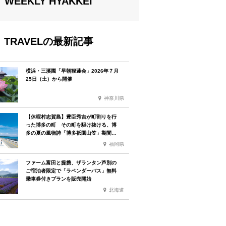
WEEKLY HYAKKEI
TRAVELの最新記事
横浜・三溪園「早朝観蓮会」2026年７月
25日（土）から開催
神奈川県
【休暇村志賀島】豊臣秀吉が町割りを行
った博多の町 その町を駆け抜ける、博
多の夏の風物詩「博多祇園山笠」期間中
お子様の宿泊料金無料
福岡県
ファーム富田と提携、ザランタン芦別の
ご宿泊者限定で「ラベンダーバス」無料
乗車券付きプランを販売開始
北海道