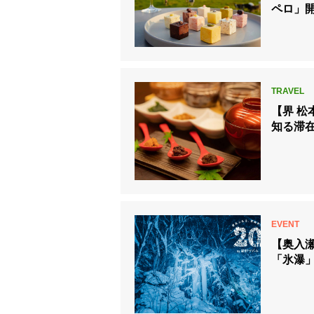
ペロ」
【界 
知る滞
【奥入
「氷瀑