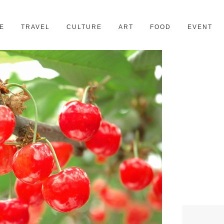
京都
28スポット
E
TRAVEL
CULTURE
ART
FOOD
EVENT