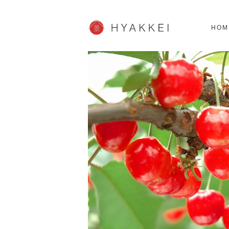
北海道
SHOPPING
62スポット
2
HOM
JP info