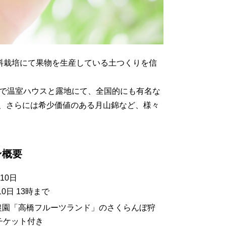
肥料栽培にて果物を生産している土つくりを信
まで温室ハウスと露地にて、全国的にも有名な
、さらには希少価値のある月山錦など、様々
ン概要
月10日
0日 13時まで
農園「高橋フルーツランド」のさくらんぼ狩
チケット付き