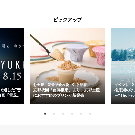
が行われた。
太平洋戦争中に実在した駆逐艦「雪風」。戦場で海に投げ出された多
ピックアップ
くの仲間の命を救い帰還させ、戦後まで生き抜き「幸運艦」と呼ばれ
た雪風と、激動の時代を懸命に生きる人々の姿を壮大なスケールで描
く。
主演は「雪風」の艦長・寺澤一利を演じる竹野内豊。先任伍長・早瀬
幸平を玉木宏が演じるほか、奥平大兼、田中麗奈、石丸幹二、益岡徹
など実力派俳優が共演。そして戦艦大和と運命を共にした帝国海軍・
第二艦隊司令長官、伊藤整一を中井貴一が圧倒的な存在感で演じ切
る。
時代が再び、分断と暴力に揺れる現代。本作は「同じ過ちを繰り返す
道を歩んではいないか」と、彼らが命をかけて守りたいと願っ
お土産・記念品
食べ物
京都府
イベント
た”今”を生きる私達に問いかける。戦後80年、戦争の記憶が薄れゆく
で遺した”普
京都祇園「吉祥菓寮」より、京都土産
松原湖の氷
今だからこそ、尊い平和の価値を未来に繋ぐ作品『雪風 YUKIKAZE』
映画「雪風
におすすめのプリンが新発売
ー“The Fro
15日（金）よ
を多くの方にご覧いただきたい。