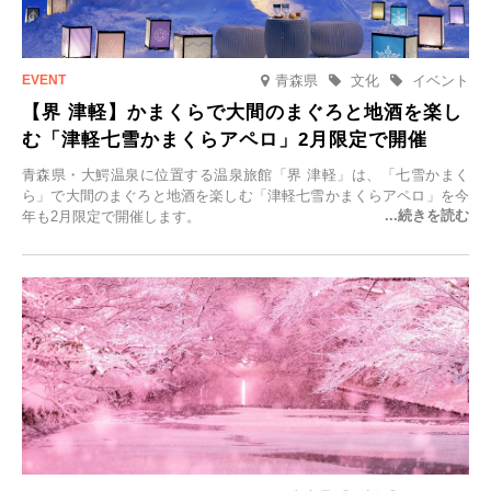
青森県
文化
イベント
【界 津軽】かまくらで大間のまぐろと地酒を楽し
む「津軽七雪かまくらアペロ」2月限定で開催
青森県・大鰐温泉に位置する温泉旅館「界 津軽」は、「七雪かまく
ら」で大間のまぐろと地酒を楽しむ「津軽七雪かまくらアペロ」を今
年も2月限定で開催します。