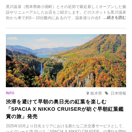
黒川温泉（熊本県南小国町）とその近郊で最近新しくオープンした施
設やリニューアルしたお店をご紹介します。どのスポットも黒川温泉
街から車で約5～10分圏内にあるので、温泉巡りの合間に気軽に立ち
寄れます。老舗旅館が手掛ける新店舗や、自然豊かな里山カフェ、地
元食材にこだわったレストランなど、多彩な魅力が満載です。黒川温
泉の新たな楽しみとしてチェックしてみてください。
栃木県
日本情報
渋滞を避けて早朝の奥日光の紅葉を楽しむ
「SPACIA X NIKKO CRUISERが紡ぐ早朝紅葉鑑
賞の旅」発売
2025年10月より日光エリアにおける新たな二次交通サービスとして、
ハイグレード貸 切バス「SPACIA X NIKKO CRUISER」の運行を開始