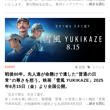
いたします。 運行開始を記念し、東武トップツアーズ株式会社では
「SPACIA X NIKKO CRUISERが紡ぐ 早朝紅葉鑑賞の旅」を企画、
2025年9月12日(金)より発売いたします。
全国
イベント
戦後80年。先人達が命懸けで遺した”普通の日
常”の尊さを想う。映画「雪風 YUKIKAZE」2025
年8月15日（金）より全国公開。
「生きて帰る 生きて還す」
多くの命を救い続けた、駆逐艦「雪風」の史実に基づく物語『雪風
YUKIKAZE』が戦後80年の節目となる2025年8月15日、全国公開され
る。公開に先立ちソニー・ピクチャーズ試写室でマスコミ先行試写会