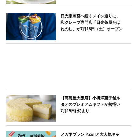
京都府
日光東照宮へ続くメイン通りに、
和クレープ専門店「日光茶屋たば
ねのし」が7月18日（土）オープン
栃木県
【髙島屋大阪店】小樽洋菓子舗ル
タオのプレミアムギフトが勢揃い
7月15日(水)より
大阪府
メガネブランドZoffと大人気キャ