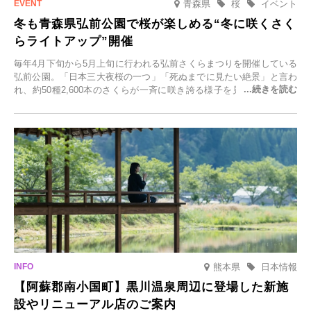
青森県
桜
イベント
冬も青森県弘前公園で桜が楽しめる“冬に咲くさく
らライトアップ”開催
毎年4月下旬から5月上旬に行われる弘前さくらまつりを開催している
弘前公園。「日本三大夜桜の一つ」「死ぬまでに見たい絶景」と言わ
れ、約50種2,600本のさくらが一斉に咲き誇る様子を見に、世界中か
ら観光客が集う人気スポットです。雪の見頃に合わせて2025年12月1
日(月)～2026年2月28日(土)の期間、「冬に咲くさくらライトアップ」
を開催します。
熊本県
日本情報
【阿蘇郡南小国町】黒川温泉周辺に登場した新施
設やリニューアル店のご案内