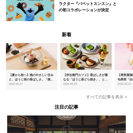
ラクター『パペットスンスン』と
の初コラボレーションが決定
--
新着
【夏から秋へ】桃のやさしい甘み
【伊右衛門カフェ】香ばしさが重
【果実屋珈
と、ほうじ茶の香ばしさ。「桃と
なる「ほうじ茶どら焼き」、とろ
旬果実「白
ほうじ茶のあんみつ」を8月中旬
ける「宇治抹茶ティラミス」が新
限定販売
2026.08.07
2026.08.05
2026.08.03
より期間限定販売
登場
すべての記事を表示 >
注目の記事