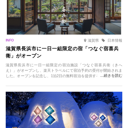
滋賀県
日本情報
滋賀県長浜市に一日一組限定の宿「つなぐ宿喜兵
衛」がオープン
滋賀県長浜市に一日一組限定の宿泊施設「つなぐ宿喜兵衛（きへ
え）」がオープンし、楽天トラベルにて宿泊予約の受付が開始されま
した。オープンを記念し、1泊2日の無料宿泊を提供するキャンペーン
「＃一日一組限定の宿で一生に一度の思い出旅」を実施します。一日
一組限定の宿だからこそ叶う、大切な人との特別な時間を体験いただ
けます。