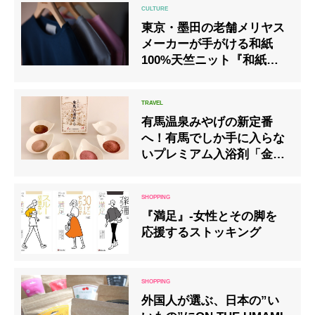
東京・墨田の老舗メリヤス
メーカーが手がける和紙
100%天竺ニット『和紙の
服』
有馬温泉みやげの新定番
へ！有馬でしか手に入らな
いプレミアム入浴剤「金
泉・銀泉 有馬六湯めぐり」
『満足』-女性とその脚を
応援するストッキング
外国人が選ぶ、日本の”い