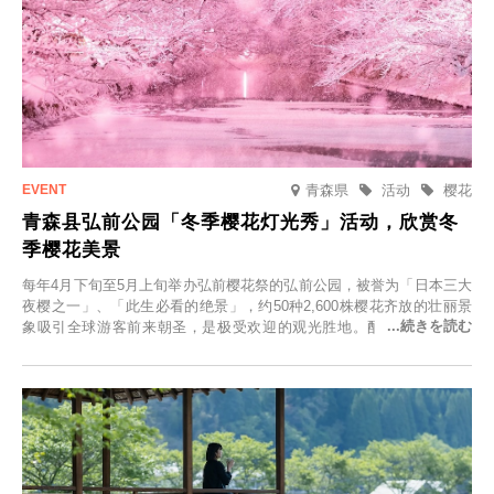
青森県
活动
樱花
青森县弘前公园「冬季樱花灯光秀」活动，欣赏冬
季樱花美景
每年4月下旬至5月上旬举办弘前樱花祭的弘前公园，被誉为「日本三大
夜樱之一」、「此生必看的绝景」，约50种2,600株樱花齐放的壮丽景
象吸引全球游客前来朝圣，是极受欢迎的观光胜地。配合最佳观雪时
节，将於2025年12月1日（周一）至2026年2月28日（周六）期间举办
「冬季樱花灯光秀」。