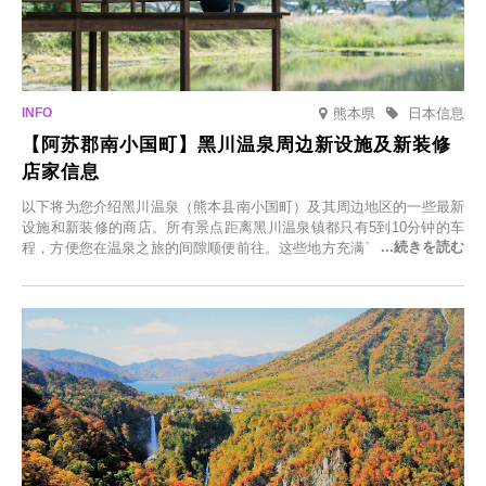
熊本県
日本信息
【阿苏郡南小国町】黑川温泉周边新设施及新装修
店家信息
以下将为您介绍黑川温泉（熊本县南小国町）及其周边地区的一些最新
设施和新装修的商店。所有景点距离黑川温泉镇都只有5到10分钟的车
程，方便您在温泉之旅的间隙顺便前往。这些地方充满了各种魅力，包
括由老字号旅馆新开的店、掩映在葱郁乡村中的咖啡馆，以及使用当地
食材的餐厅。让您体验黑川温泉的全新乐趣。