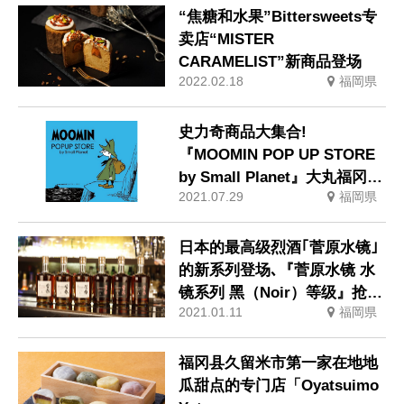
“焦糖和水果”Bittersweets专
卖店“MISTER
CARAMELIST”新商品登场
2022.02.18
福岡県
史力奇商品大集合!
『MOOMIN POP UP STORE
by Small Planet』大丸福冈天
2021.07.29
福岡県
神店
日本的最高级烈酒｢菅原水镜｣
的新系列登场､『菅原水镜 水
镜系列 黑（Noir）等级』抢先
2021.01.11
福岡県
销售！
福冈县久留米市第一家在地地
瓜甜点的专门店「Oyatsuimo