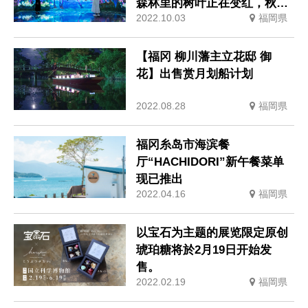
森林里的树叶正在变红，秋天
2022.10.03
福岡県
的花朵正在盛开。
【福冈 柳川藩主立花邸 御
花】出售赏月划船计划
2022.08.28
福岡県
福冈糸岛市海滨餐
厅“HACHIDORI”新午餐菜单
现已推出
2022.04.16
福岡県
以宝石为主题的展览限定原创
琥珀糖将於2月19日开始发
售。
2022.02.19
福岡県