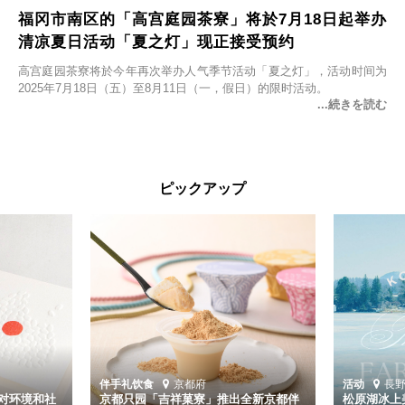
福冈市南区的「高宫庭园茶寮」将於7月18日起举办
清凉夏日活动「夏之灯」现正接受预约
高宫庭园茶寮将於今年再次举办人气季节活动「夏之灯」，活动时间为
2025年7月18日（五）至8月11日（一，假日）的限时活动。
ピックアップ
伴手礼
饮食
京都府
活动
長
对环境和社
京都只园「吉祥菓寮」推出全新京都伴
松原湖冰上美