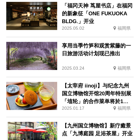
「福冈天神 茑屋书店」在福冈
的新象征「ONE FUKUOKA
BLDG.」开业
2025.05.02
福岡県
享用当季竹笋和观赏紫藤的一
日旅游活动计划现已推出
2025.03.24
福岡県
【太宰府 iinoji】与纪念九州
国立博物馆开馆20周年特别展
「埴轮」的合作菜单将於1月
2025.01.17
福岡県
21日发售
【九州国立博物馆】新疗癒景
点「九博庭园 足浴茶屋」开业