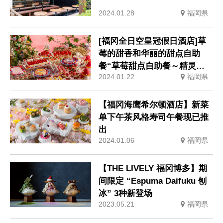
2024.01.28
福岡県
[福冈全日空皇冠假日酒店]草
莓的甜香和华丽的甜点自助
餐“草莓甜点自助餐～精灵的
2024.01.22
福岡県
假期～”中度过的幸福下午茶
时间
【福冈海鹰希尔顿酒店】新菜
单下午茶风格寿司午餐现已推
出
2024.01.06
福岡県
【THE LIVELY 福冈博多】期
间限定 “Espuma Daifuku 刨
冰” 3种新登场
2023.05.21
福岡県