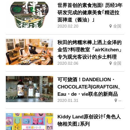
世界首创的素食泡面! 历经3年
研发完成的健康美食｢精进拉
面禅道（酱油）｣
2020.02.20
全国
秋田的烤糯米棒上洒上金泽的
金箔?料理教室「airKitchen」
专为观光客设计的乡土料理
2020.02.06
全国
可可烧酒！DANDELION・
CHOCOLATE与GRAFTGIN、
Eau・de・vie联名的新商品
2020.01.31
--
Kiddy Land原创设计｢角色人
物相关图｣系列