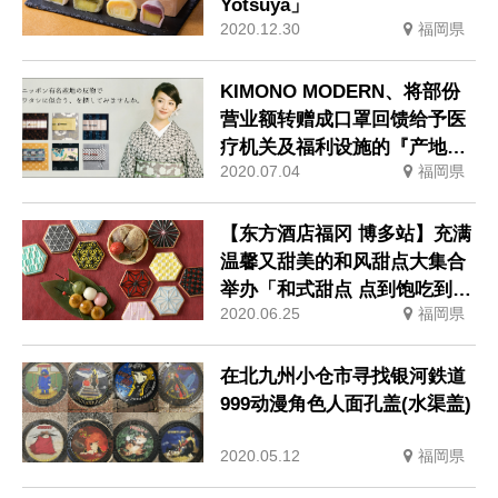
Yotsuya」
2020.12.30
福岡県
KIMONO MODERN、将部份
营业额转赠成口罩回馈给予医
疗机关及福利设施的『产地支
2020.07.04
福岡県
援计画』
【东方酒店福冈 博多站】充满
温馨又甜美的和风甜点大集合
举办「和式甜点 点到饱吃到
2020.06.25
福岡県
饱」
在北九州小仓市寻找银河鉄道
999动漫角色人面孔盖(水渠盖)
2020.05.12
福岡県