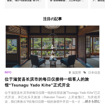
焦香。“桃子与焙茶安蜜”将于8月
香“焙茶铜锣烧”、入口即化的“宇
产、福岛县
中旬起限时发售
治抹茶提拉米苏”全新登场
注目の記事
滋賀県
日本信息
位于滋贺县长滨市的每日仅接待一组客人的旅
馆“Tsunagu Yado Kihe”正式开业
位于滋贺县长滨市的每日仅限一组的住宿设施“Tsunagu Yado Kihe”已正
式开业，并已在乐天旅游（Rakuten Travel）上开放预订。为庆祝开
业，我们将推出“#在每日仅限一组的旅馆中开启一生一次的回忆之旅”活