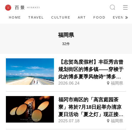
HOME
TRAVEL
CULTURE
ART
FOOD
EVENT
福岡県
32件
【志贺岛度假村】丰臣秀吉曾
规划街区的博多镇——穿梭于
此的博多夏季风物诗“博多祇
2026.06.24
福岡県
园山笠”活动期间，儿童住宿
费全免
福冈市南区的「高宫庭园茶
寮」将於7月18日起举办清凉
夏日活动「夏之灯」现正接受
2025.07.18
福岡県
预约