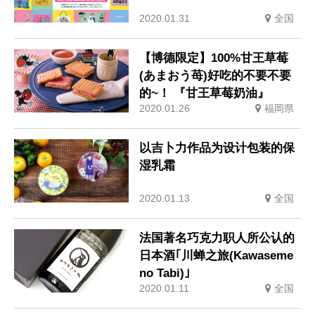
2020.01.31
全国
【博德限定】100%甘王草莓
(あまおう苺)好吃的不要不要
的~！ 『甘王草莓奶油』
2020.01.26
福岡県
以吉卜力作品为设计包装的保
湿乳霜
2020.01.13
全国
法国著名巧克力职人所公认的
日本酒｢川蝉之旅(Kawaseme
no Tabi)｣
2020.01.11
全国