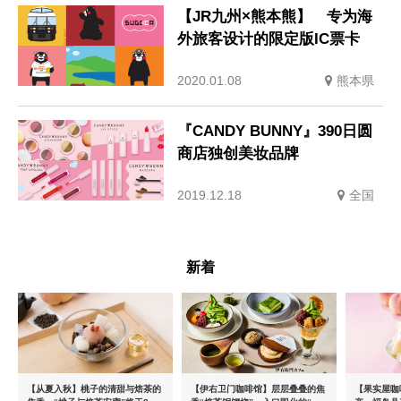
【JR九州×熊本熊】 专为海
外旅客设计的限定版IC票卡
2020.01.08
熊本県
『CANDY BUNNY』390日圆
商店独创美妆品牌
2019.12.18
全国
新着
【从夏入秋】桃子的清甜与焙茶的
【伊右卫门咖啡馆】层层叠叠的焦
【果实屋咖