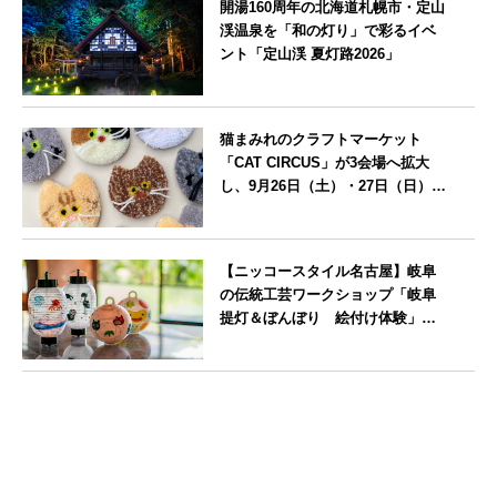
開湯160周年の北海道札幌市・定山
渓温泉を「和の灯り」で彩るイベ
ント「定山渓 夏灯路2026」
北海道
猫まみれのクラフトマーケット
「CAT CIRCUS」が3会場へ拡大
し、9月26日（土）・27日（日）に
愛知県瀬戸市で開催
愛知県
【ニッコースタイル名古屋】岐阜
の伝統工芸ワークショップ「岐阜
提灯＆ぼんぼり 絵付け体験」を7
月25日に開催
愛知県