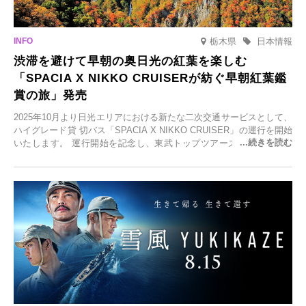
栃木県
日本情報
渋滞を避けて早朝の奥日光の紅葉を楽しむ
「SPACIA X NIKKO CRUISERが紡ぐ早朝紅葉鑑
賞の旅」発売
2025年10月より日光エリアにおける新たな二次交通サービスとして、
ハイグレード貸 切バス「SPACIA X NIKKO CRUISER」の運行を開始
いたします。 運行開始を記念し、東武トップツアーズ株式会社では
「SPACIA X NIKKO CRUISERが紡ぐ 早朝紅葉鑑賞の旅」を企画、
2025年9月12日(金)より発売いたします。