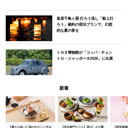
皇居千鳥ヶ淵 灯ろう流し「船上灯
ろう」確約の宿泊プランで、幻想
的な夏の夜を
東京都
トヨタ博物館が「コッパ・チェン
トロ・ジャッポーネ2026」に出展
愛知県
新着
【夏から秋へ】桃のやさしい甘み
【伊右衛門カフェ】香ばしさが重
【果実屋珈