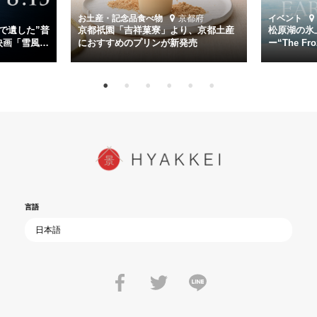
時代が再び、分断と暴力に揺れる現代。本作は「同じ過ちを繰り返す
道を歩んではいないか」と、彼らが命をかけて守りたいと願っ
お土産・記念品
食べ物
京都府
イベント
た”今”を生きる私達に問いかける。戦後80年、戦争の記憶が薄れゆく
で遺した”普
京都祇園「吉祥菓寮」より、京都土産
松原湖の氷
今だからこそ、尊い平和の価値を未来に繋ぐ作品『雪風 YUKIKAZE』
映画「雪風
におすすめのプリンが新発売
ー“The Fro
15日（金）よ
を多くの方にご覧いただきたい。
言語