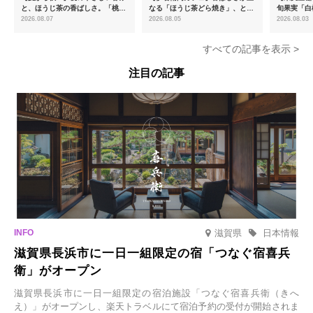
と、ほうじ茶の香ばしさ。「桃と
なる「ほうじ茶どら焼き」、とろ
旬果実「白
ほうじ茶のあんみつ」を8月中旬
ける「宇治抹茶ティラミス」が新
限定販売
2026.08.07
2026.08.05
2026.08.03
より期間限定販売
登場
すべての記事を表示 >
注目の記事
滋賀県
日本情報
滋賀県長浜市に一日一組限定の宿「つなぐ宿喜兵
衛」がオープン
滋賀県長浜市に一日一組限定の宿泊施設「つなぐ宿喜兵衛（きへ
え）」がオープンし、楽天トラベルにて宿泊予約の受付が開始されま