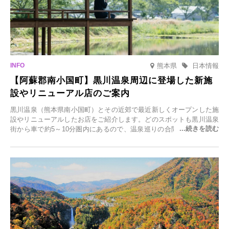
熊本県
日本情報
【阿蘇郡南小国町】黒川温泉周辺に登場した新施
設やリニューアル店のご案内
黒川温泉（熊本県南小国町）とその近郊で最近新しくオープンした施
設やリニューアルしたお店をご紹介します。どのスポットも黒川温泉
街から車で約5～10分圏内にあるので、温泉巡りの合間に気軽に立ち
寄れます。老舗旅館が手掛ける新店舗や、自然豊かな里山カフェ、地
元食材にこだわったレストランなど、多彩な魅力が満載です。黒川温
泉の新たな楽しみとしてチェックしてみてください。