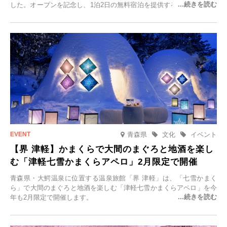
した。オープンを記念し、1泊2日の無料宿泊を提供するキャンペーン
「＃一日一組限定の宿で一生に一度の思い出旅」を実施します。一日
一組限定の宿だからこそ叶う、大切な人との特別な時間を体験いただ
けます。
青森県
文化
イベント
【界 津軽】かまくらで大間のまぐろと地酒を楽し
む「津軽七雪かまくらアペロ」2月限定で開催
青森県・大鰐温泉に位置する温泉旅館「界 津軽」は、「七雪かまく
ら」で大間のまぐろと地酒を楽しむ「津軽七雪かまくらアペロ」を今
年も2月限定で開催します。