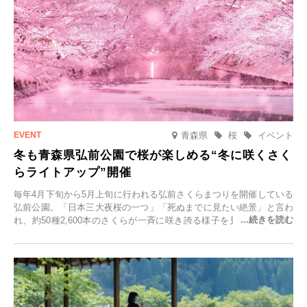
青森県
桜
イベント
冬も青森県弘前公園で桜が楽しめる“冬に咲くさく
らライトアップ”開催
毎年4月下旬から5月上旬に行われる弘前さくらまつりを開催している
弘前公園。「日本三大夜桜の一つ」「死ぬまでに見たい絶景」と言わ
れ、約50種2,600本のさくらが一斉に咲き誇る様子を見に、世界中か
ら観光客が集う人気スポットです。雪の見頃に合わせて2025年12月1
日(月)～2026年2月28日(土)の期間、「冬に咲くさくらライトアップ」
を開催します。