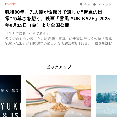
全国
イベント
戦後80年。先人達が命懸けで遺した”普通の日
常”の尊さを想う。映画「雪風 YUKIKAZE」2025
年8月15日（金）より全国公開。
「生きて帰る 生きて還す」
多くの命を救い続けた、駆逐艦「雪風」の史実に基づく物語『雪風
YUKIKAZE』が戦後80年の節目となる2025年8月15日、全国公開され
る。公開に先立ちソニー・ピクチャーズ試写室でマスコミ先行試写会
が行われた。
太平洋戦争中に実在した駆逐艦「雪風」。戦場で海に投げ出された多
ピックアップ
くの仲間の命を救い帰還させ、戦後まで生き抜き「幸運艦」と呼ばれ
た雪風と、激動の時代を懸命に生きる人々の姿を壮大なスケールで描
く。
主演は「雪風」の艦長・寺澤一利を演じる竹野内豊。先任伍長・早瀬
幸平を玉木宏が演じるほか、奥平大兼、田中麗奈、石丸幹二、益岡徹
など実力派俳優が共演。そして戦艦大和と運命を共にした帝国海軍・
第二艦隊司令長官、伊藤整一を中井貴一が圧倒的な存在感で演じ切
る。